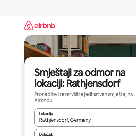
Pređi
na
sadržaj
Smještaji za odmor na
lokaciji: Rathjensdorf
Pronađite i rezervišite jedinstven smještaj na
Airbnbu
Lokacija
Kad rezultati budu dostupni, krećite se gore i dolj
Dolazak