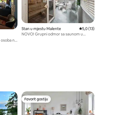
Stan u mjestu Malente
Prosječna ocjena: 5,0
5,0 (13)
NOVO! Grupni odmor sa saunom u
području Plön jezera
4 osoba na
Favorit gostiju
Favorit gostiju