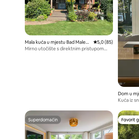
Mala kuća u mjestu Bad Malent
Prosječna ocjena: 5,0 
5,0 (85)
e (OT Timmdorf)
Mirno utočište s direktnim pristupom
vodi
Dom u mj
Kuća iz s
Superdomaćin
Favorit g
Superdomaćin
Favorit g