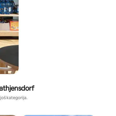
Rathjensdorf
 još kategorija.