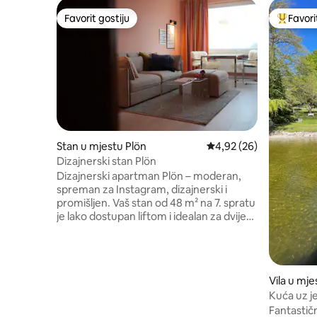
Favorit gostiju
Favori
Favorit gostiju
Glavni fa
Stan u mjestu Plön
Prosječna ocjena: 4,92 
4,92 (26)
Dizajnerski stan Plön
Dizajnerski apartman Plön – moderan,
spreman za Instagram, dizajnerski i
promišljen. Vaš stan od 48 m² na 7. spratu
je lako dostupan liftom i idealan za dvije
odrasle osobe ili za odmor samo za vas.
Otvoreni dnevni boravak, trpezarija i
radni prostor s visokokvalitetnom
kuhinjom, pametnim televizorima, brzim
Vila u mj
Wi-Fi mrežom i balkonom s pogledom na
Kuća uz j
krošnje drveća. Šarmantna lokacija u
Fantastič
slijepoj ulici, u blizini šume i jezera i lijepih