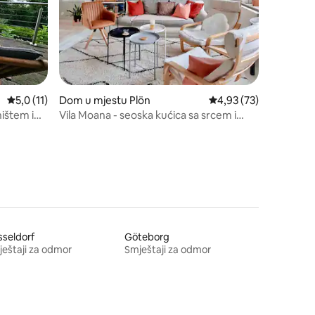
Prosječna ocjena: 5,0 od 5, recenzija: 11
5,0 (11)
Dom u mjestu Plön
Prosječna ocjena: 4,93
4,93 (73)
ništem i
Vila Moana - seoska kućica sa srcem i
vrtom
seldorf
Göteborg
eštaji za odmor
Smještaji za odmor