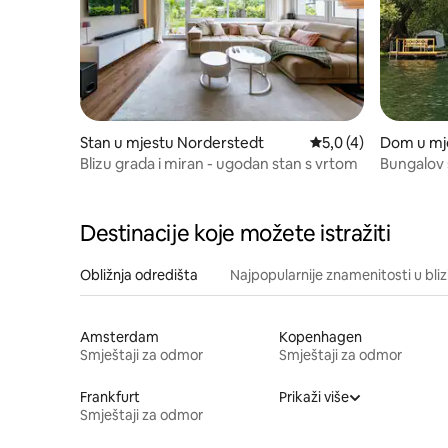
Stan u mjestu Norderstedt
Prosječna ocjena: 5,
5,0 (4)
Dom u mj
Blizu grada i miran - ugodan stan s vrtom
Bungalov 
vrtnom 
Destinacije koje možete istražiti
Obližnja odredišta
Najpopularnije znamenitosti u bliz
Amsterdam
Kopenhagen
Smještaji za odmor
Smještaji za odmor
Frankfurt
Prikaži više
Smještaji za odmor