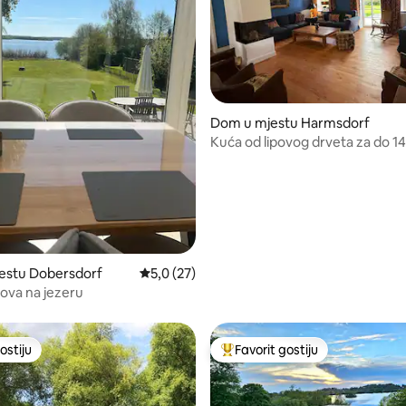
od 5, recenzija: 85
Dom u mjestu Harmsdorf
Kuća od lipovog drveta za do 1
imanju Güldenstein
estu Dobersdorf
Prosječna ocjena: 5,0 od 5, recenzija: 27
5,0 (27)
nova na jezeru
ostiju
Favorit gostiju
ostiju
Glavni favorit gostiju