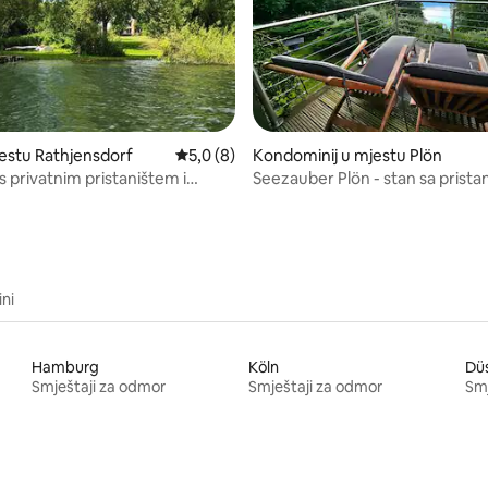
0 od 5, recenzija: 4
estu Rathjensdorf
Prosječna ocjena: 5,0 od 5, recenzija: 8
5,0 (8)
Kondominij u mjestu Plön
s privatnim pristaništem i
Seezauber Plön - stan sa prista
saunom
terasom
ini
Hamburg
Köln
Düs
Smještaji za odmor
Smještaji za odmor
Smj