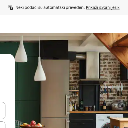
Neki podaci su automatski prevedeni. 
Prikaži izvorni jezik
e pomoću strelica ili ih pregledajte dodirom ili povlačenjem prsta.