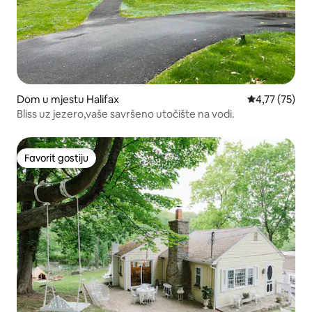
Dom u mjestu Halifax
Prosječna ocje
4,77 (75)
Bliss uz jezero,vaše savršeno utočište na vodi.
Favorit gostiju
Favorit gostiju