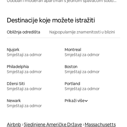
Udoban i moderan apartman s jednom spavaćom sobom
na 3. spratu
Destinacije koje možete istražiti
Obližnja odredišta
Najpopularnije znamenitosti u blizini
Njujork
Montreal
Smještaji za odmor
Smještaji za odmor
Philadelphia
Boston
Smještaji za odmor
Smještaji za odmor
Džersi Siti
Portland
Smještaji za odmor
Smještaji za odmor
Newark
Prikaži više
Smještaji za odmor
Airbnb
Sjedinjene Američke Države
Massachusetts