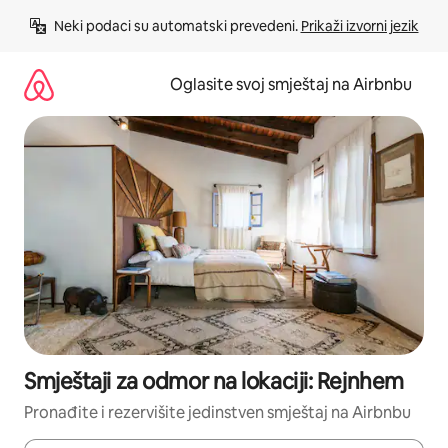
Pređi
Neki podaci su automatski prevedeni. 
Prikaži izvorni jezik
na
sadržaj
Oglasite svoj smještaj na Airbnbu
Smještaji za odmor na lokaciji: Rejnhem
Pronađite i rezervišite jedinstven smještaj na Airbnbu