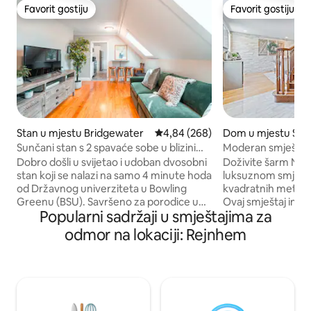
Favorit gostiju
Favorit gostiju
Favorit gostiju
Favorit gostiju
Stan u mjestu Bridgewater
Prosječna ocjena: 4,84 od 5, rece
4,84 (268)
Dom u mjestu Sto
Sunčani stan s 2 spavaće sobe u blizini
Moderan smještaj 
Cape Coda i Bostona
Gillette Stadion
Dobro došli u svijetao i udoban dvosobni
Doživite šarm No
stan koji se nalazi na samo 4 minute hoda
luksuznom smještaj
od Državnog univerziteta u Bowling
kvadratnih metara
Greenu (BSU). Savršeno za porodice u
Ovaj smještaj ima
Popularni sadržaji u smještajima za
posjeti, medicinske sestre na putovanju,
karakteristika koje
profesore i poslovne goste. Uživajte u
veličanstveno dvor
odmor na lokaciji: Rejnhem
privatnom parkingu na prilazu, Wi-Fi
saunu kako bi vaš k
mreži, potpuno opremljenoj kuhinji i
dugoročni boravak bio u
mirnom stambenom okruženju s
u mirnom susjedstv
prostranim dvorištem. Nalazi se u blizini
nekoliko minuta h
medicinskog centra Good Samaritan i
Parka, gdje su dost
VA, s jednostavnim pristupom Bostonu,
ribolov. Nalazi se na 2 minute od trgovina