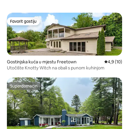
Favorit gostiju
Favorit gostiju
Gostinjska kuća u mjestu Freetown
Prosječna ocj
4,9 (10)
Utočište Knotty Witch na obali s punom kuhinjom
Superdomaćin
Superdomaćin