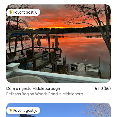
Favorit gostiju
Glavni favorit gostiju
Dom u mjestu Middleborough
Prosječna ocj
5,0 (56)
Pelicans Bog on Woods Pond in Middleboro
Favorit gostiju
Glavni favorit gostiju