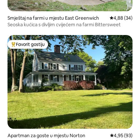
Smještaj na farmi u mjestu East Greenwich
Prosječna ocje
4,88 (34)
Seoska kućica s divljim cvijećem na farmi Bittersweet
Favorit gostiju
Glavni favorit gostiju
Apartman za goste u mjestu Norton
Prosječna ocje
4,95 (93)