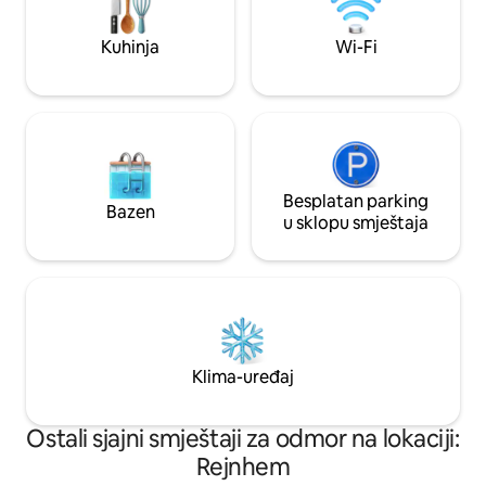
stadionu Gillette, Plymouthu, Rhode
i glavnih autocesta
Islandu i Cape Codu. Mirna, domaća
automobila i mnoš
Kuhinja
Wi-Fi
alternativa 2 hotela za kraće ili duže
ulici. Prikladno za
boravke.
Besplatan parking
Bazen
u sklopu smještaja
Klima-uređaj
Ostali sjajni smještaji za odmor na lokaciji:
Rejnhem