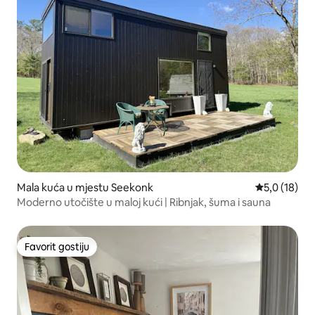
Mala kuća u mjestu Seekonk
Prosječna oc
5,0 (18)
Moderno utočište u maloj kući | Ribnjak, šuma i sauna
Favorit gostiju
Favorit gostiju