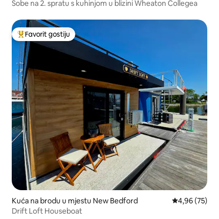
Sobe na 2. spratu s kuhinjom u blizini Wheaton Collegea
Favorit gostiju
Glavni favorit gostiju
Kuća na brodu u mjestu New Bedford
Prosječna ocje
4,96 (75)
Drift Loft Houseboat