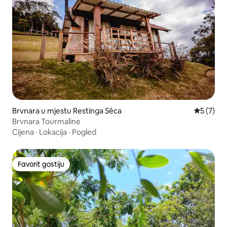
Brvnara u mjestu Restinga Sêca
Prosječna
5 (7)
Brvnara Tourmaline
Cijena
·
Lokacija
·
Pogled
Favorit gostiju
Favorit gostiju