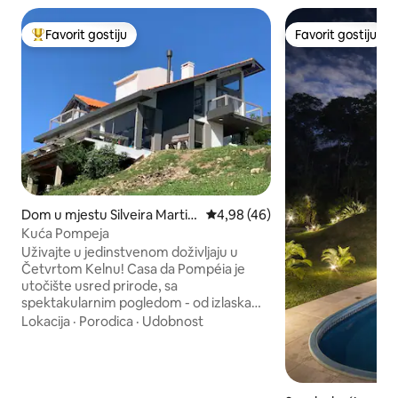
Favorit gostiju
Favorit gostiju
Glavni favorit gostiju
Favorit gostiju
Dom u mjestu Silveira Martin
Prosječna ocjena: 4,98 od 5, rec
4,98 (46)
s
Kuća Pompeja
Uživajte u jedinstvenom doživljaju u
Četvrtom Kelnu! Casa da Pompéia je
utočište usred prirode, sa
spektakularnim pogledom - od izlaska
sunca do zvjezdanih noći, svaki trenutak
Lokacija
·
Porodica
·
Udobnost
ovdje je poziv na kontemplaciju. Ampla, s
modernom arhitekturom i originalnim
uređenjem, kuća kombinuje udobnost,
toplinu i spokoj. Okružen prirodom i s