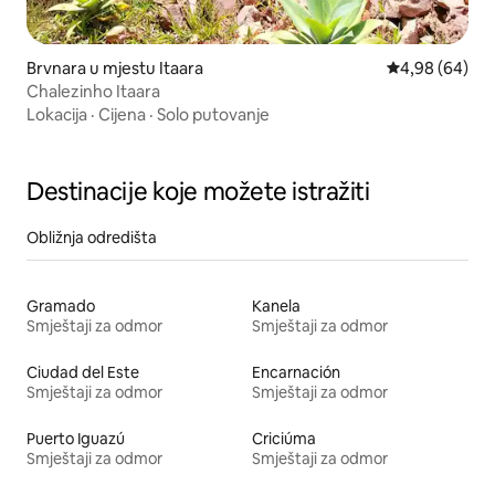
Brvnara u mjestu Itaara
Prosječna ocje
4,98 (64)
Chalezinho Itaara
Lokacija
·
Cijena
·
Solo putovanje
Destinacije koje možete istražiti
Obližnja odredišta
Gramado
Kanela
Smještaji za odmor
Smještaji za odmor
Ciudad del Este
Encarnación
Smještaji za odmor
Smještaji za odmor
Puerto Iguazú
Criciúma
Smještaji za odmor
Smještaji za odmor