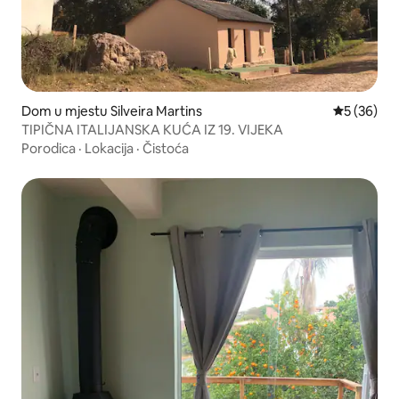
Dom u mjestu Silveira Martins
Prosječna o
5 (36)
TIPIČNA ITALIJANSKA KUĆA IZ 19. VIJEKA
Porodica
·
Lokacija
·
Čistoća