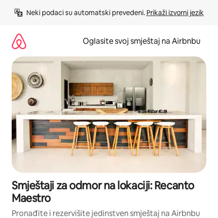
Pređi
Neki podaci su automatski prevedeni. 
Prikaži izvorni jezik
na
sadržaj
Oglasite svoj smještaj na Airbnbu
Smještaji za odmor na lokaciji: Recanto
Maestro
Pronađite i rezervišite jedinstven smještaj na Airbnbu