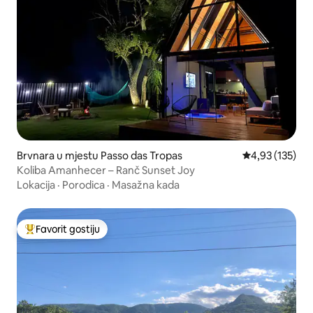
Brvnara u mjestu Passo das Tropas
Prosječna ocjen
4,93 (135)
Koliba Amanhecer – Ranč Sunset Joy
Lokacija
·
Porodica
·
Masažna kada
Favorit gostiju
Glavni favorit gostiju