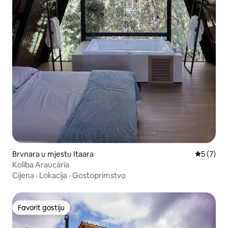
Brvnara u mjestu Itaara
Prosječna
5 (7)
Koliba Araucária
Cijena
·
Lokacija
·
Gostoprimstvo
Favorit gostiju
Favorit gostiju