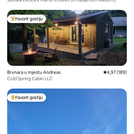
Favorit gostiju
Glavni favorit gostiju
Brvnara u mjestu Andreas
Prosječna ocjen
4,97 (189)
Cold Spring Cabin LLC
Favorit gostiju
Glavni favorit gostiju