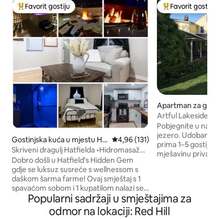
Favorit gostiju
Favorit gostiju
Glavni favorit gostiju
Glavni favorit gost
Apartman za gost
u Souderton
Artful Lakeside R
Rave Reviews
Pobjegnite u našu seosku kuću uz
jezero. Udoban i 
Gostinjska kuća u mjestu Ha
Prosječna ocjena: 4,96 od 5, rece
4,96 (131)
prima 1–5 gostiju i
tfield
Skriveni dragulj Hatfielda •Hidromasažna
mješavinu privatno
kada •Ognjište
Dobro došli u Hatfield's Hidden Gem
pristupa. Smješte
gdje se luksuz susreće s wellnessom s
imanju, djeluje kao 
daškom šarma farme! Ovaj smještaj s 1
udaljen samo neko
spavaćom sobom i 1 kupatilom nalazi se
Turnpikea i u blizi
Popularni sadržaji u smještajima za
na hektaru zemljišta koji je potpuno
destinacija. Uživajte u inspirativnom
odvojen od glavne kuće. Sa ogradom u
odmor na lokaciji: Red Hill
terenu, odabranoj 
dvorištu, masažnom kadom, visećom
dekoraciji, kadi za