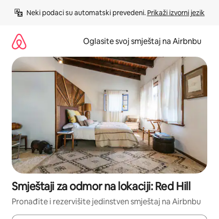
Pređi
Neki podaci su automatski prevedeni. 
Prikaži izvorni jezik
na
sadržaj
Oglasite svoj smještaj na Airbnbu
Smještaji za odmor na lokaciji: Red Hill
Pronađite i rezervišite jedinstven smještaj na Airbnbu