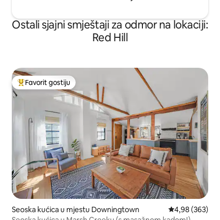
Ostali sjajni smještaji za odmor na lokaciji:
Red Hill
Favorit gostiju
Glavni favorit gostiju
Seoska kućica u mjestu Downingtown
Prosječna ocjen
4,98 (363)
Seoska kućica u Marsh Creeku (s masažnom kadom!)