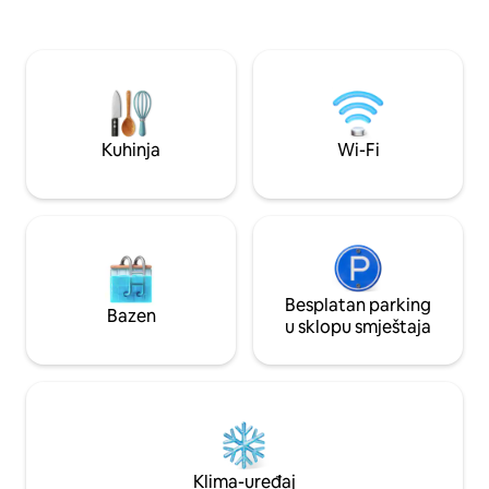
ležaljkom, ognjištem, mašinom za pranje
spavanju. Radite n
veša i sušilicom, brzim internetom, tuš
Fi ibeskontaktni d
kabinom, televizorima u dnevnom
boravak. Bilo da ste ovdje da se opustite,
boravku i spavaćoj sobi, raznovrsnom
kreirate ili istražu
kafom, čajem i vrućim kakaom. * Madrac
se kao kod kuće.
od memorijske pjene veličine bračnog
kreveta *Kauč na razvlačenje za dvije
Kuhinja
Wi-Fi
osobe * Tuš kabina u ravnini poda
*Potpuno opremljena kuhinja s mašinom
za suđe, aparatom za kafu *Privatni
parking
Besplatan parking
Bazen
u sklopu smještaja
Klima-uređaj