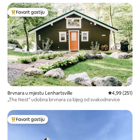
Favorit gostiju
Glavni favorit gostiju
Brvnara u mjestu Lenhartsville
Prosječna ocjen
4,99 (251)
„The Nest” udobna brvnara za bijeg od svakodnevice
Favorit gostiju
Glavni favorit gostiju