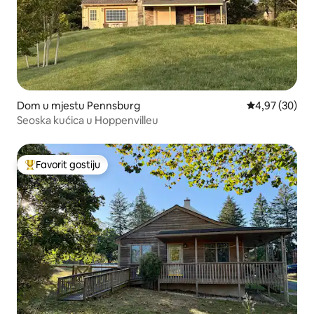
Dom u mjestu Pennsburg
Prosječna ocje
4,97 (30)
Seoska kućica u Hoppenvilleu
Favorit gostiju
Glavni favorit gostiju