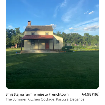
Smještaj na farmi u mjestu Frenchtown
Prosječna ocjen
4,98 (116)
The Summer Kitchen Cottage: Pastoral Elegance