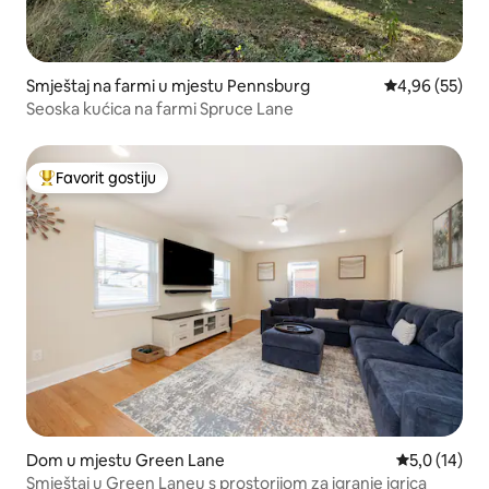
Smještaj na farmi u mjestu Pennsburg
Prosječna ocje
4,96 (55)
Seoska kućica na farmi Spruce Lane
Favorit gostiju
Glavni favorit gostiju
Dom u mjestu Green Lane
Prosječna oc
5,0 (14)
Smještaj u Green Laneu s prostorijom za igranje igrica