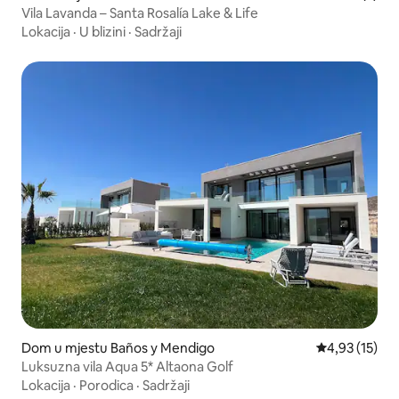
Vila Lavanda – Santa Rosalía Lake & Life
Lokacija
·
U blizini
·
Sadržaji
Dom u mjestu Baños y Mendigo
Prosječna ocje
4,93 (15)
Luksuzna vila Aqua 5* Altaona Golf
Lokacija
·
Porodica
·
Sadržaji