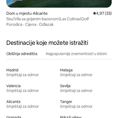
Dom u mjestu Alicante
Prosječna ocje
4,97 (33)
Sisu|Vila sa grijanim bazenom|Las Colinas|Golf
Porodica
·
Cijena
·
Odlazak
Destinacije koje možete istražiti
Obližnja odredišta
Najpopularnije znamenitosti u blizini
Madrid
Malaga
Smještaji za odmor
Smještaji za odmor
Valencia
Sevilja
Smještaji za odmor
Smještaji za odmor
Alicante
Tanger
Smještaji za odmor
Smještaji za odmor
Granada
Prikaži više