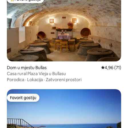
Glavni favorit gostiju
Dom u mjestu Bullas
Prosječna ocje
4,96 (71)
Casa rural Plaza Vieja u Bullasu
Porodica
·
Lokacija
·
Zatvoreni prostori
Favorit gostiju
Favorit gostiju