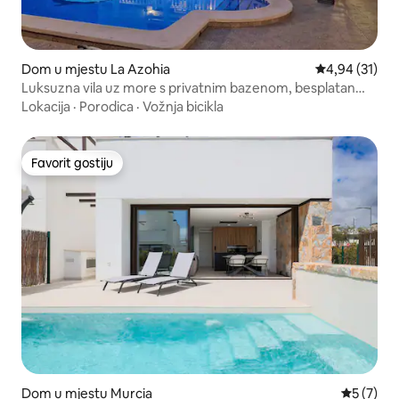
Dom u mjestu La Azohia
Prosječna ocje
4,94 (31)
Luksuzna vila uz more s privatnim bazenom, besplatan
Wi-Fi
Lokacija
·
Porodica
·
Vožnja bicikla
Favorit gostiju
Favorit gostiju
Dom u mjestu Murcia
Prosječna
5 (7)