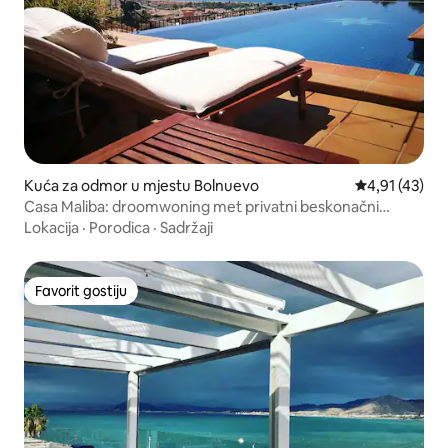
Kuća za odmor u mjestu Bolnuevo
Prosječna ocje
4,91 (43)
Casa Maliba: droomwoning met privatni beskonačni
bazen
Lokacija
·
Porodica
·
Sadržaji
Favorit gostiju
Favorit gostiju