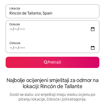
Lokacija
Kad rezultati budu dostupni, krećite se gore i dolje pomoću strel
Dolazak
Odlazak
Pretraži
Najbolje ocijenjeni smještaji za odmor na
lokaciji: Rincón de Tallante
Gosti se slažu: ovi smještaji imaju visoku ocjenu po
pitanju lokacije, čistoće i još kategorija.