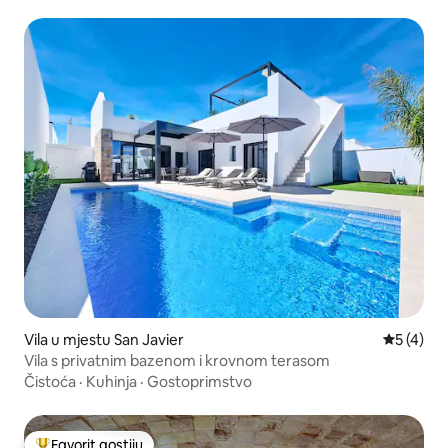
Vila u mjestu San Javier
Prosječna
5 (4)
Vila s privatnim bazenom i krovnom terasom
Čistoća
·
Kuhinja
·
Gostoprimstvo
Favorit gostiju