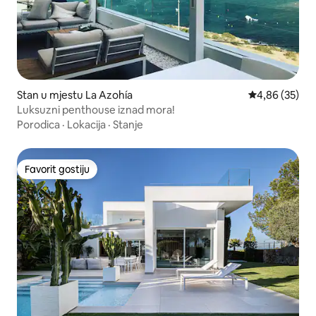
Stan u mjestu La Azohía
Prosječna ocje
4,86 (35)
Luksuzni penthouse iznad mora!
Porodica
·
Lokacija
·
Stanje
Favorit gostiju
Favorit gostiju