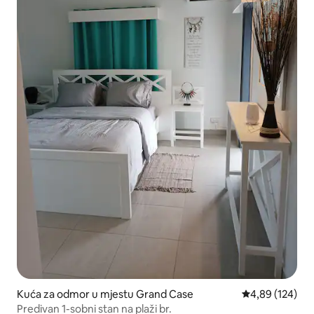
Kuća za odmor u mjestu Grand Case
Prosječna ocjen
4,89 (124)
Predivan 1-sobni stan na plaži br.