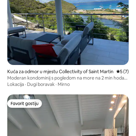
Kuća za odmor u mjestu Collectivity of Saint Martin
Prosječna
5 (7)
Moderan kondominij s pogledom na more na 2 min hoda
do plaže
Lokacija
·
Dugi boravak
·
Mirno
Favorit gostiju
Favorit gostiju