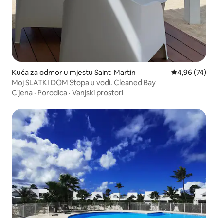
Kuća za odmor u mjestu Saint-Martin
Prosječna ocje
4,96 (74)
Moj SLATKI DOM Stopa u vodi. Cleaned Bay
Cijena
·
Porodica
·
Vanjski prostori