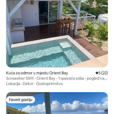
Kuća za odmor u mjestu Orient Bay
Prosječna o
5 (22)
Sunseeker SXM - Orient Bay - 1 spavaća soba - pogled na
more
Lokacija
·
Dekor
·
Gostoprimstvo
Favorit gostiju
Favorit gostiju