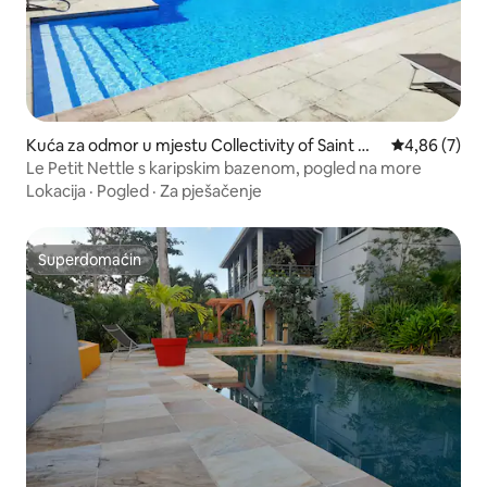
Kuća za odmor u mjestu Collectivity of Saint Ma
Prosječna ocj
4,86 (7)
rtin
Le Petit Nettle s karipskim bazenom, pogled na more
Lokacija
·
Pogled
·
Za pješačenje
Superdomaćin
Superdomaćin