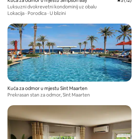
Kuća za odmor u mjestu Simpson Bay
Prosječna 
5 (12)
Luksuzni dvokrevetni kondominij uz obalu
Lokacija
·
Porodica
·
U blizini
Kuća za odmor u mjestu Sint Maarten
Prekrasan stan za odmor, Sint Maarten