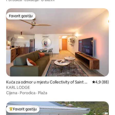
Favorit gostiju
Favorit gostiju
Kuća za odmor u mjestu Collectivity of Saint Ma
Prosječna ocj
4,9 (88)
rtin
KARL LODGE
Cijena
·
Porodica
·
Plaža
Favorit gostiju
Glavni favorit gostiju