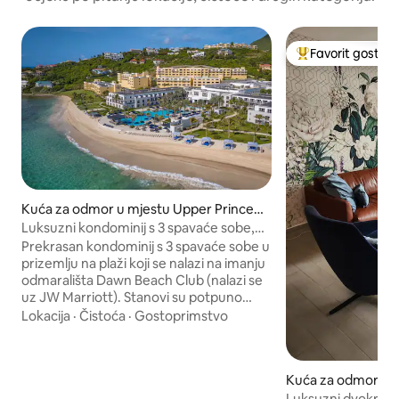
Favorit gostiju
Glavni favorit gost
Kuća za odmor u mjestu Upper Prince's
Quarter
Luksuzni kondominij s 3 spavaće sobe,
prednja strana plaže u prizemlju
Prekrasan kondominij s 3 spavaće sobe u
prizemlju na plaži koji se nalazi na imanju
odmarališta Dawn Beach Club (nalazi se
uz JW Marriott). Stanovi su potpuno
renovirani - sav namještaj/ aparati su
Lokacija
·
Čistoća
·
Gostoprimstvo
novi. Više bazena s barom u bazenu.
Kondominij ima 3 spavaće sobe, 3 bračna
kreveta, kauč na razvlačenje, za 8 osoba,
Kuća za odmor u 
s 2 kupatila i balkonom. 4 televizora s
n Bay
ravnim ekranom. Potpuno opremljena
Luksuzni dvokreve