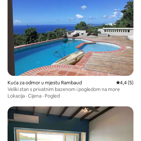
Kuća za odmor u mjestu Rambaud
Prosječna oc
4,4 (5)
Veliki stan s privatnim bazenom i pogledom na more
Lokacija
·
Cijena
·
Pogled