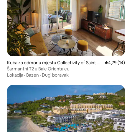
Kuća za odmor u mjestu Collectivity of Saint M
Prosječna ocje
4,79 (14)
artin
Šarmantni T2 u Baie Orientaleu
Lokacija
·
Bazen
·
Dugi boravak