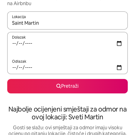
na Airbnbu
Lokacija
Kad rezultati budu dostupni, krećite se gore i dolje pomoću strel
Dolazak
Odlazak
Pretraži
Najbolje ocijenjeni smještaji za odmor na
ovoj lokaciji: Sveti Martin
Gosti se slažu: ovi smještaji za odmor imaju visoku
ocjenu po pitanju lokacije, čistoće i drugih kategorija.