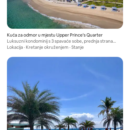
Kuća za odmor u mjestu Upper Prince's Quarter
Luksuzni kondominij s 3 spavaće sobe, prednja strana
plaže u prizemlju
Lokacija
·
Kretanje okruženjem
·
Stanje