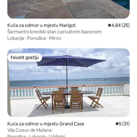
Kuća za odmor u mjestu Marigot
Prosječna ocje
4,84 (25)
Šarmantni kreolski stan s privatnim bazenom
Lokacija
·
Porodica
·
Mirno
Favorit gostiju
Favorit gostiju
Kuća za odmor u mjestu Grand Case
Prosječna 
5 (31)
Vila Coeur de Melane
Porodica
·
Lokacija
·
U blizini