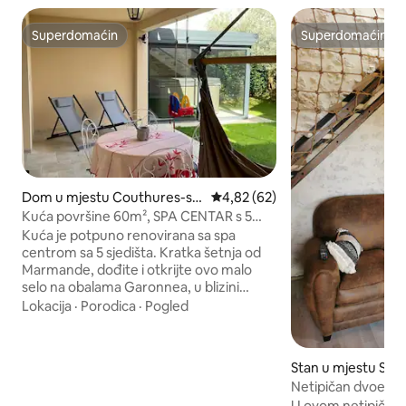
Superdomaćin
Superdomaćin
Superdomaćin
Superdomaćin
Dom u mjestu Couthures-su
Prosječna ocjena: 4,82 od 5, rec
4,82 (62)
r-Garonne
Kuća površine 60m², SPA CENTAR s 5
sjedišta, novo.
Kuća je potpuno renovirana sa spa
centrom sa 5 sjedišta. Kratka šetnja od
Marmande, dođite i otkrijte ovo malo
selo na obalama Garonnea, u blizini
kanala du Midi i u blizini Gens de
Lokacija
·
Porodica
·
Pogled
Garonne. Želimo vam dobrodošlicu u
ovu kuću koja se nalazi pored naše, u
mirnom kvartu. Uključuje veliku dnevnu
Stan u mjestu Sain
sobu s potpuno opremljenom kuhinjom,
e
Netipičan dvoetaž
1 kupatilo + 1 WC, 1 nezavisnu spavaću
U ovom netipično