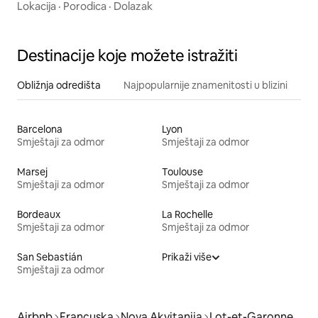
Lokacija
·
Porodica
·
Dolazak
Destinacije koje možete istražiti
Obližnja odredišta
Najpopularnije znamenitosti u blizini
Barcelona
Lyon
Smještaji za odmor
Smještaji za odmor
Marsej
Toulouse
Smještaji za odmor
Smještaji za odmor
Bordeaux
La Rochelle
Smještaji za odmor
Smještaji za odmor
San Sebastián
Prikaži više
Smještaji za odmor
Airbnb
Francuska
Nova Akvitanija
Lot-et-Garonne