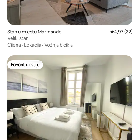
Stan u mjestu Marmande
Prosječna ocje
4,97 (32)
Veliki stan
Cijena
·
Lokacija
·
Vožnja bicikla
Favorit gostiju
Favorit gostiju