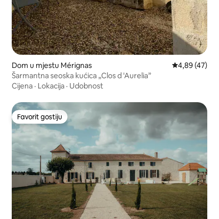
Dom u mjestu Mérignas
Prosječna ocje
4,89 (47)
Šarmantna seoska kućica „Clos d 'Aurelia”
Cijena
·
Lokacija
·
Udobnost
Favorit gostiju
Favorit gostiju