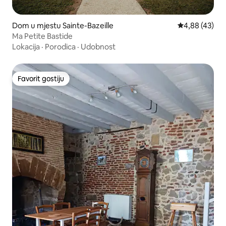
Dom u mjestu Sainte-Bazeille
Prosječna ocje
4,88 (43)
Ma Petite Bastide
Lokacija
·
Porodica
·
Udobnost
Favorit gostiju
Favorit gostiju