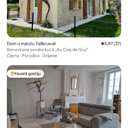
Dom u mjestu Taillecavat
Prosječna ocje
4,97 (37)
Renovirana seoska kuća „Au Cep de Guy”
Cijena
·
Porodica
·
Grijanje
Favorit gostiju
Glavni favorit gostiju