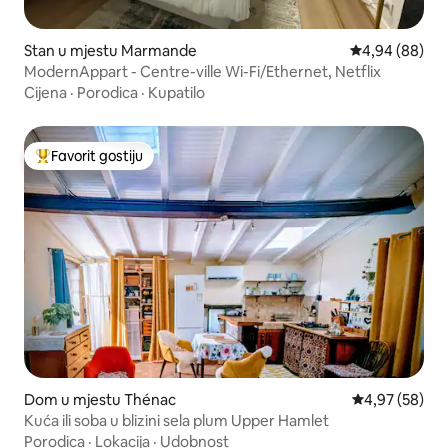
Stan u mjestu Marmande
Prosječna ocje
4,94 (88)
ModernAppart - Centre-ville Wi-Fi/Ethernet, Netflix
Cijena
·
Porodica
·
Kupatilo
Favorit gostiju
Glavni favorit gostiju
Dom u mjestu Thénac
Prosječna ocje
4,97 (58)
Kuća ili soba u blizini sela plum Upper Hamlet
Porodica
·
Lokacija
·
Udobnost