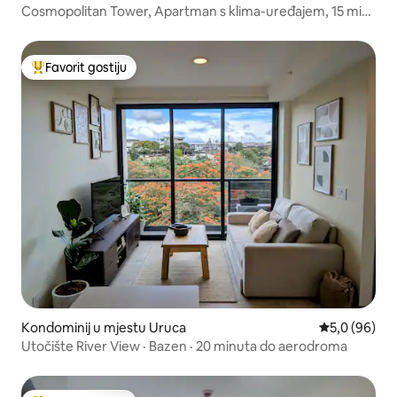
Cosmopolitan Tower, Apartman s klima-uređajem, 15 min
od aerodroma
Favorit gostiju
Glavni favorit gostiju
Kondominij u mjestu Uruca
Prosječna ocj
5,0 (96)
Utočište River View · Bazen · 20 minuta do aerodroma