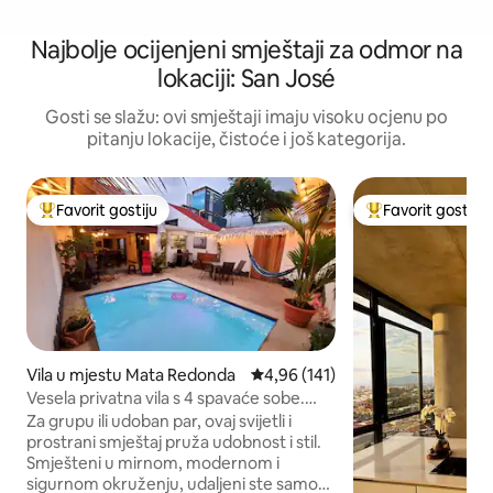
Najbolje ocijenjeni smještaji za odmor na
lokaciji: San José
Gosti se slažu: ovi smještaji imaju visoku ocjenu po
pitanju lokacije, čistoće i još kategorija.
Favorit gostiju
Favorit gostiju
Glavni favorit gostiju
Glavni favorit gost
Vila u mjestu Mata Redonda
Prosječna ocjena: 4,96 od 5, rece
4,96 (141)
Vesela privatna vila s 4 spavaće sobe.
Grijani bazen s klima-uređajem
Za grupu ili udoban par, ovaj svijetli i
prostrani smještaj pruža udobnost i stil.
Smješteni u mirnom, modernom i
sigurnom okruženju, udaljeni ste samo