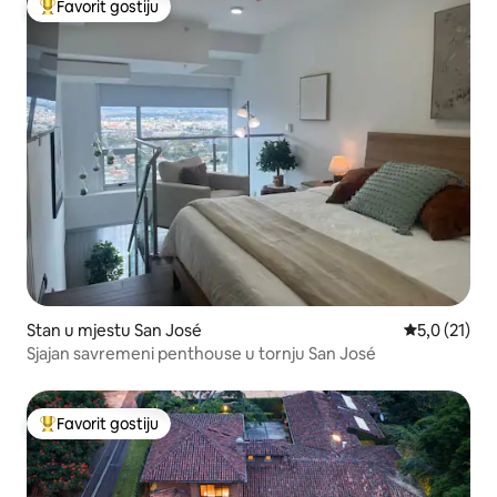
Favorit gostiju
Glavni favorit gostiju
Stan u mjestu San José
Prosječna oc
5,0 (21)
Sjajan savremeni penthouse u tornju San José
Favorit gostiju
Glavni favorit gostiju