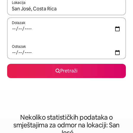
Lokacija
Kad rezultati budu dostupni, krećite se gore i dolje pomoću strel
Dolazak
Odlazak
Pretraži
Nekoliko statističkih podataka o
smještajima za odmor na lokaciji: San
José