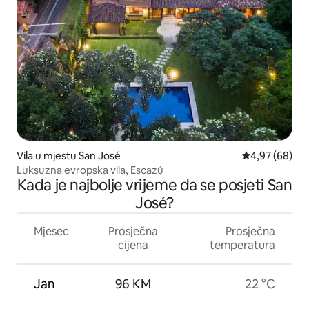
Vila u mjestu San José
Prosječna ocje
4,97 (68)
Luksuzna evropska vila, Escazú
Kada je najbolje vrijeme da se posjeti San
José?
Mjesec
Prosječna
Prosječna
cijena
temperatura
Jan
96 KM
22 °C