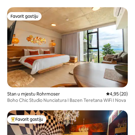
Favorit gostiju
Favorit gostiju
Stan u mjestu Rohrmoser
Prosječna ocje
4,95 (20)
Boho Chic Studio Nunciatura I Bazen Teretana WiFi I Nova
Favorit gostiju
Glavni favorit gostiju