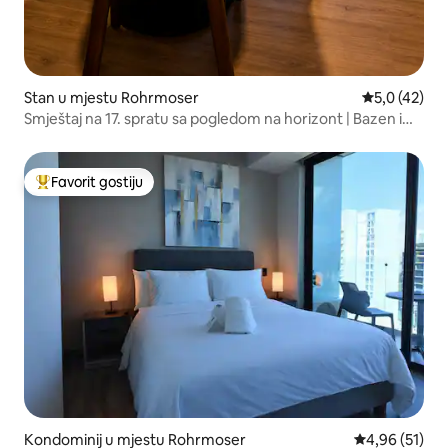
Stan u mjestu Rohrmoser
Prosječna ocj
5,0 (42)
Smještaj na 17. spratu sa pogledom na horizont | Bazen i
krovna terasa
Favorit gostiju
Glavni favorit gostiju
Kondominij u mjestu Rohrmoser
Prosječna ocje
4,96 (51)