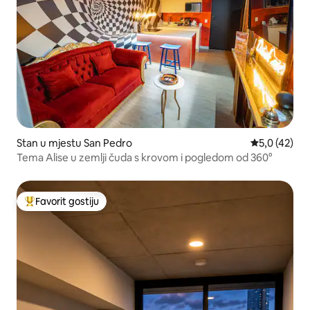
Stan u mjestu San Pedro
Prosječna ocj
5,0 (42)
Tema Alise u zemlji čuda s krovom i pogledom od 360°
Favorit gostiju
Glavni favorit gostiju