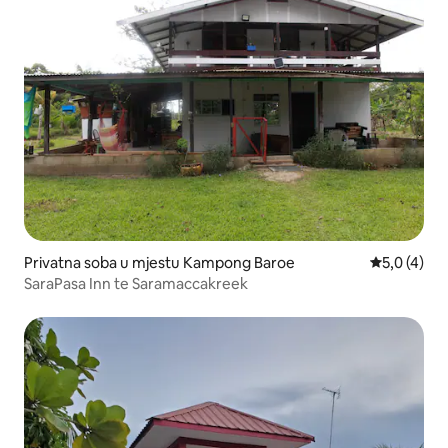
Privatna soba u mjestu Kampong Baroe
Prosječna o
5,0 (4)
SaraPasa Inn te Saramaccakreek