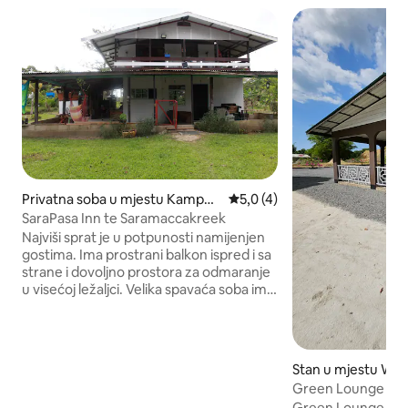
Privatna soba u mjestu Kampon
Prosječna ocjena: 5,0 od 5, r
5,0 (4)
g Baroe
SaraPasa Inn te Saramaccakreek
Najviši sprat je u potpunosti namijenjen
gostima. Ima prostrani balkon ispred i sa
strane i dovoljno prostora za odmaranje
u visećoj ležaljci. Velika spavaća soba ima
rustikalni izgled zahvaljujući pogledima
na predivnu prirodu i domaće životinje.
Tu su ventilator i prostrani bračni krevet.
Ljubitelji ptica će ovdje pronaći nešto po
Stan u mjestu W
svom ukusu. Druga spavaća soba je
Green Lounge
ispred poda i ima direktan pristup
Green Lounge je m