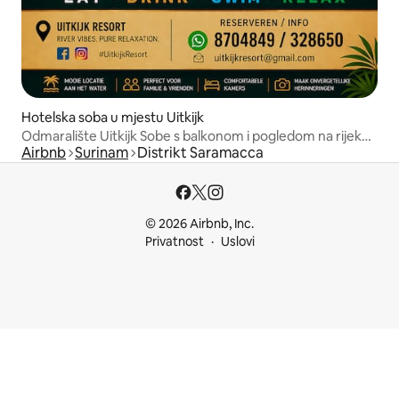
Hotelska soba u mjestu Uitkijk
Odmaralište Uitkijk Sobe s balkonom i pogledom na rijeku i
Airbnb
Surinam
Distrikt Saramacca
bazen
© 2026 Airbnb, Inc.
Privatnost
Uslovi