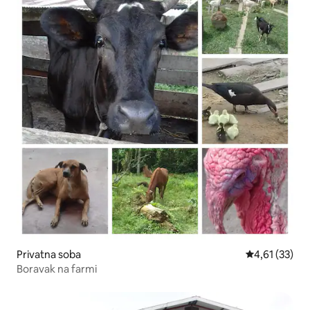
Privatna soba
Prosječna ocje
4,61 (33)
Boravak na farmi