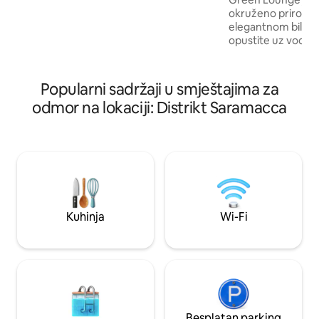
balkonu. Doručak i večera (12,50 € po
okruženo prirodom.
osobi) se mogu poslužiti. Molimo vas da
elegantnom bilijars
to unaprijed javite
opustite uz vodu uz
i prostrana terasa
u unutrašnjost, st
ispunjen svjetlošć
Popularni sadržaji u smještajima za
vikendom, zabavnu v
odmor na lokaciji: Distrikt Saramacca
mirna jutra pored 
se udobnost, opušt
spajaju.
Kuhinja
Wi-Fi
Besplatan parking