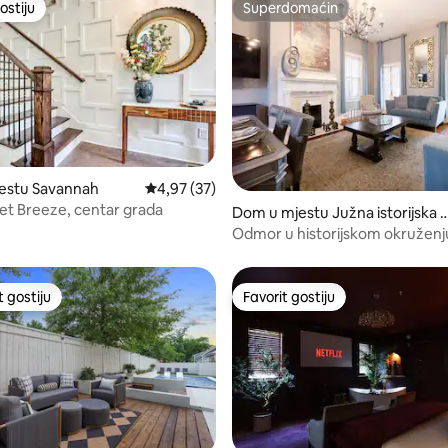
ostiju
Superdomaćin
ostiju
Superdomaćin
estu Savannah
Prosječna ocjena: 4,97 od 5, recenzija: 37
4,97 (37)
eet Breeze, centar grada
od 5, recenzija: 70
Dom u mjestu Južna istorijska č
etvrt
Odmor u historijskom okruženju
Forsyth Park, dvorište, parking
t gostiju
Favorit gostiju
vorit gostiju
Favorit gostiju