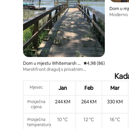
Dom u mj
Moderno g
Dom u mjestu Whitemarsh Is
Prosječna ocjena: 4,98 
4,98 (86)
land
Marshfront dragulj s privatnim
Kada
pristaništem; samo za odrasle
Mjesec
Jan
Feb
Mar
244 KM
264 KM
330 KM
Prosječna
cijena
10 °C
12 °C
16 °C
Prosječna
temperatura