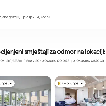
cjene gostiju, u prosjeku 4,8 od 5!
ocijenjeni smještaji za odmor na lokaciji
 ovi smještaji imaju visoku ocjenu po pitanju lokacije, čistoće i
t gostiju
Favorit gostiju
vorit gostiju
Glavni favorit gostiju