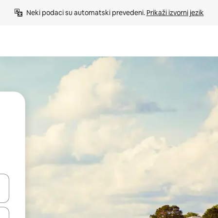
Neki podaci su automatski prevedeni. 
Prikaži izvorni jezik
e pomoću strelica ili ih pregledajte dodirom ili povlačenjem prsta.