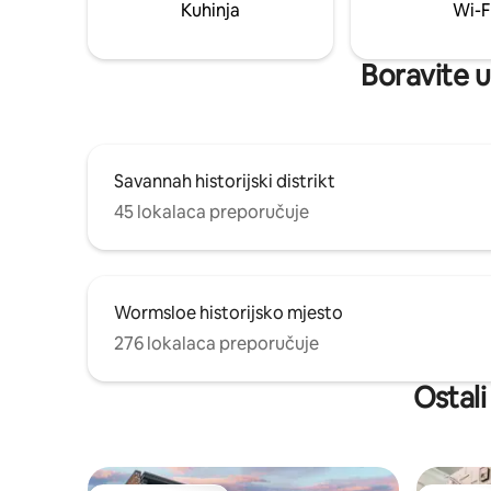
stvarnim. Dodirnite srce, pogledajte moj
Kuhinja
Wi-F
profil domaćina ili rezervišite.
Boravite u
Savannah historijski distrikt
45 lokalaca preporučuje
Wormsloe historijsko mjesto
276 lokalaca preporučuje
Ostali