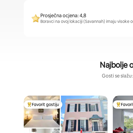
Prosječna ocjena: 4,8
Boravci na ovoj lokaciji (Savannah) imaju visoke o
Najbolje 
Gosti se slažu:
Favorit gostiju
Favori
Glavni favorit gostiju
Glavni fa