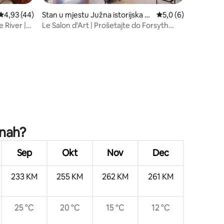
Prosječna ocjena: 4,93 od 5, recenzija: 44
4,93 (44)
Stan u mjestu Južna istorijska č
Prosječna ocjena: 5,
5,0 (6)
etvrt
 River |
Le Salon d'Art | Prošetajte do Forsyth
) |
Parka
nnah?
Sep
Okt
Nov
Dec
233 KM
255 KM
262 KM
261 KM
25 °C
20 °C
15 °C
12 °C