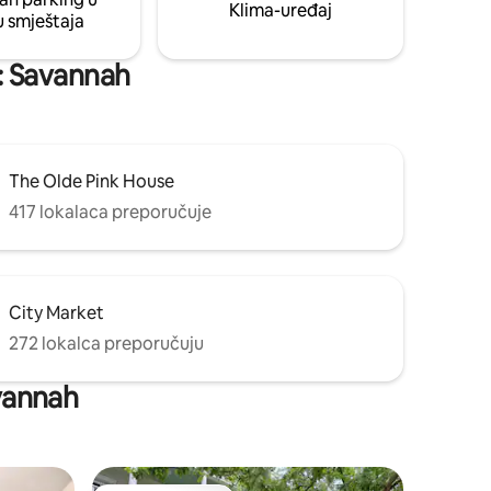
Klima-uređaj
u smještaja
i: Savannah
The Olde Pink House
417 lokalaca preporučuje
City Market
272 lokalca preporučuju
avannah