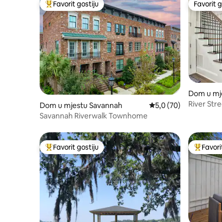
Favorit gostiju
Favorit g
Glavni favorit gostiju
Favorit g
Dom u mj
River Str
Dom u mjestu Savannah
Prosječna ocjena: 5,0 
5,0 (70)
Savannah Riverwalk Townhome
Favorit gostiju
Favori
Glavni favorit gostiju
Glavni fa