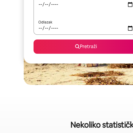
Odlazak
Pretraži
Nekoliko statistič