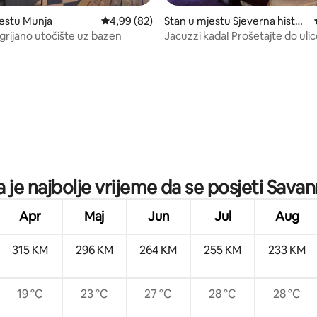
estu Munja
Prosječna ocjena: 4,99 od 5, recenzija: 82
4,99 (82)
Stan u mjestu Sjeverna histori
jska četvrt
rijano utočište uz bazen
Jacuzzi kada! Prošetajte do ulice
Bračni krevet (širok 180–200 cm
od 5, recenzija: 86
 je najbolje vrijeme da se posjeti Sava
Apr
Maj
Jun
Jul
Aug
315 KM
296 KM
264 KM
255 KM
233 KM
19 °C
23 °C
27 °C
28 °C
28 °C