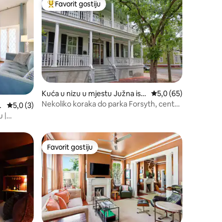
Favorit gostiju
Glavni favorit gostiju
Kuća u nizu u mjestu Južna ist
Prosječna ocjena: 5,0
5,0 (65)
orijska četvrt
Nekoliko koraka do parka Forsyth, centra
Prosječna ocjena: 5,0 od 5, recenzija: 3
5,0 (3)
Savanne, luksuzno
 |
Favorit gostiju
Favorit gostiju