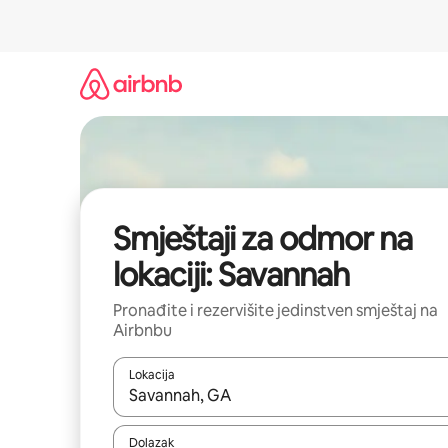
Pređi
na
sadržaj
Smještaji za odmor na
lokaciji: Savannah
Pronađite i rezervišite jedinstven smještaj na
Airbnbu
Lokacija
Kad rezultati budu dostupni, krećite se gore i dolj
Dolazak