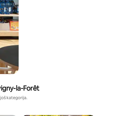
vigny-la-Forêt
 još kategorija.