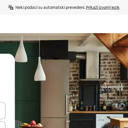
Neki podaci su automatski prevedeni. 
Prikaži izvorni jezik
e pomoću strelica ili ih pregledajte dodirom ili povlačenjem prsta.