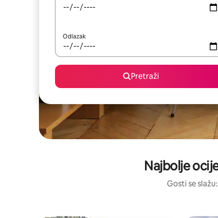
Odlazak
Pretraži
Najbolje ocij
Gosti se slažu: