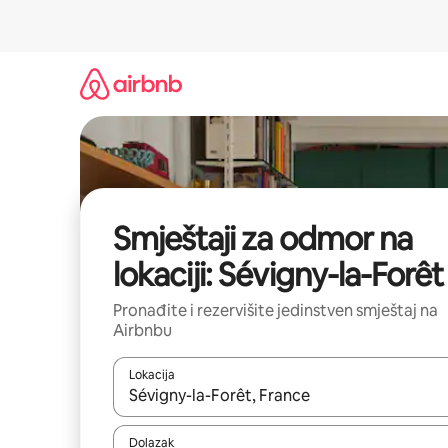
Pređi
na
sadržaj
Smještaji za odmor na
lokaciji: Sévigny-la-Forêt
Pronađite i rezervišite jedinstven smještaj na
Airbnbu
Lokacija
Kad rezultati budu dostupni, krećite se gore i dolj
Dolazak