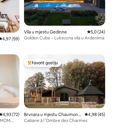
Vila u mjestu Gedinne
Prosječna ocjena: 5,0
5,0 (24)
Golden Cube – Luksuzna vila u Ardenima
Prosječna ocjena: 4,97 od 5, recenzija: 59
4,97 (59)
Favorit gostiju
Glavni favorit gostiju
Prosječna ocjena: 4,93 od 5, recenzija: 72
4,93 (72)
Brvnara u mjestu Chaumont-
Prosječna ocjena: 4,98
4,98 (45)
Porcien
AMOM
Cabane à l 'Ombre des Charmes
jenu