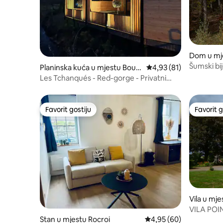
Dom u mj
Šumski bi
Planinska kuća u mjestu Bour
Prosječna ocjena: 4,93 
4,93 (81)
g-Fidèle
Les Tchanqués - Red-gorge - Privatni
jacuzzi
Favorit gostiju
Favorit g
Favorit gostiju
Favorit g
Vila u mj
ne
VILA POI
Stan u mjestu Rocroi
Prosječna ocjena: 4,95 
4,95 (60)