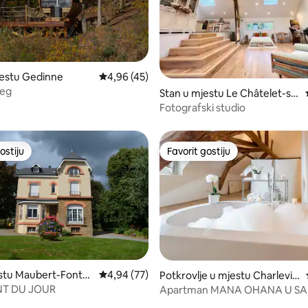
estu Gedinne
Prosječna ocjena: 4,96 od 5, recenzija: 45
4,96 (45)
jeg
od 5, recenzija: 81
Stan u mjestu Le Châtelet-su
r-Sormonne
Fotografski studio
ostiju
Favorit gostiju
ostiju
Favorit gostiju
estu Maubert-Fontai
Prosječna ocjena: 4,94 od 5, recenzija: 77
4,94 (77)
Potkrovlje u mjestu Charlevill
e-Mézières
NT DU JOUR
Apartman MANA OHANA U S
od 5, recenzija: 60
CENTRU + parking uključen u ci