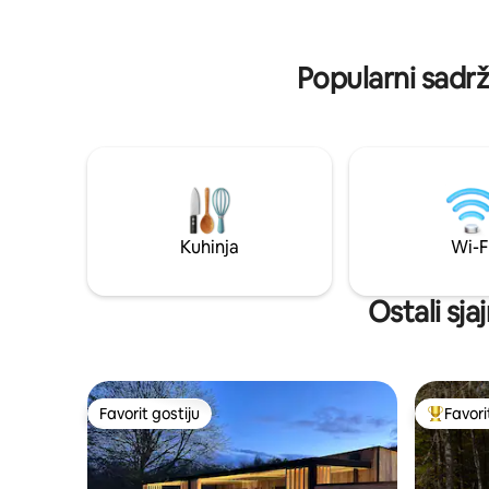
proizvode
šumama za bicikliste ili planinare, velika
delikatesi
jezera za vodene sportove. Mir je ovdje
toga
dan, a ne luksuz. Odlično za porodice
Popularni sadrž
Kuhinja
Wi-F
Ostali sja
Favorit gostiju
Favori
Favorit gostiju
Glavni fa