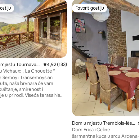
ostiju
Favorit gostiju
ostiju
Favorit gostiju
 mjestu Tournavau
Prosječna ocjena: 4,92 od 5, recenzija: 133
4,92 (133)
 Vichaux: „ La Chouette ”
d 5, recenzija: 219
eke Semoy i Transemoysian
uta, naša brvnara će vam
puštanje, smirenost i
nje u prirodi. Viseća terasa Na
remljen peći na drva Suha WC
bdijevanje vodom 1 krevet 160 x
reveta kupatilo koje se
drugim brvnarama s tušem, WC-
Dom u mjestu Tremblois-lès-
aonikom 1 tuš po osobi, po
Rocroi
Dom Erica i Celine
nom noćenju Ne
šarmantna kuća u srcu Ardena
jemo peškire i higijenske