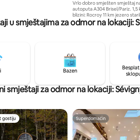
Vrlo dobro smješten smještaj na
 Na zahtjev: pladanj s mesnim
autoputa A304 Brisel/Pariz. 1,5 
ma, raclette, piće i još mnogo
blizini: Rocroy 11 km jezero star
aji u smještajima za odmor na lokaciji: 
krivotvorina 14 km Charleville-
grad Arthur Rimbaud i njegov P
Ducale 20 km belgijska granica
Sedan 44 km Reims 80 km događaji ,
aktivnosti i mjesta koja treba pos
dvorac Sedan rimbaud muzej m
Ducale utvrđenje, Rocroy bazen.. Zeleni
kabare festival lutaka festival piva
Besplat
božićna pijaca..
i
Bazen
sklop
jni smještaji za odmor na lokaciji: Sévig
t gostiju
Superdomaćin
vorit gostiju
Superdomaćin