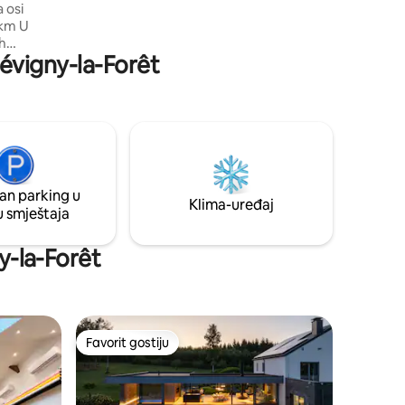
 osi
čarobno.” „Nevjerovatno mjesto.”
km U
„Najbolji Airbnb u kojem smo ikada
ih
boravili.”
Sévigny-la-Forêt
Mezieres,
lace
 16 km
jetiti
jesto
an parking u
Klima-uređaj
u smještaja
ny-la-Forêt
Favorit gostiju
Favorit gostiju