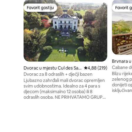
Favorit gostiju
Favorit g
Favorit gostiju
Favorit g
Brvnara u
x
Cabane du
Dvorac u mjestu Cul des Sar
Prosječna ocjena: 4,88 o
4,88 (219)
Blizu rij
ts
Dvorac za 8 odraslih + dječji bazen
zelenog p
Ljubazno zahrđali mali dvorac opremljen
donijeti o
svim udobnostima. Idealno za 4 para s
isključiva
djecom (maksimalno 12 osoba) ili 8
osami, op
odraslih osoba. NE PRIHVATAMO GRUPE
šolja Sna
MLADIH Super vrt od 1,5 ha s
200 3 x 90x200 k
hidromasažnom kadom (180 eura na
dijeli s 
zahtjev s drvima za najmanje jedno
om i umiv
grijanje), bazenom (grijanim u proljeće i
rezervisa
jesen), roštiljem i ognjištem. Sezonsko
obezbjeđu
voće s vlastitih stabala. Područje bogato