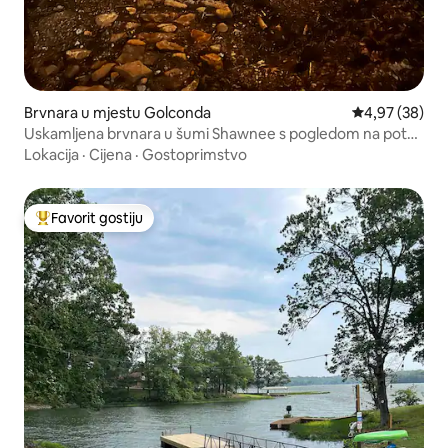
Brvnara u mjestu Golconda
Prosječna ocje
4,97 (38)
Uskamljena brvnara u šumi Shawnee s pogledom na potok
| Hidromasažna kada
Lokacija
·
Cijena
·
Gostoprimstvo
Favorit gostiju
Glavni favorit gostiju