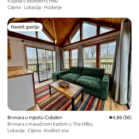
Kupola u Blueberry Hillu
Cijena
·
Lokacija
·
Hodanje
Favorit gostiju
Favorit gostiju
Brvnara u mjestu Cobden
Prosječna ocje
4,86 (56)
Brvnara s masažnom kadom u The Hillsu
Lokacija
·
Cijena
·
Kvalitet sna