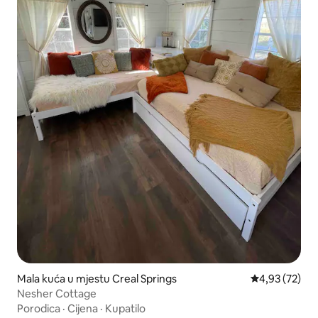
Mala kuća u mjestu Creal Springs
Prosječna ocje
4,93 (72)
Nesher Cottage
Porodica
·
Cijena
·
Kupatilo