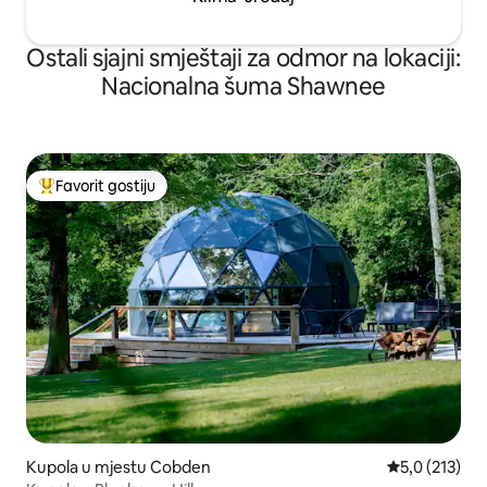
Ostali sjajni smještaji za odmor na lokaciji:
Nacionalna šuma Shawnee
Favorit gostiju
Glavni favorit gostiju
Kupola u mjestu Cobden
Prosječna ocje
5,0 (213)