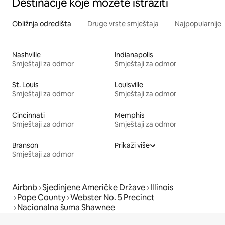
Destinacije koje možete istražiti
Obližnja odredišta
Druge vrste smještaja
Najpopularnije z
Nashville
Indianapolis
Smještaji za odmor
Smještaji za odmor
St. Louis
Louisville
Smještaji za odmor
Smještaji za odmor
Cincinnati
Memphis
Smještaji za odmor
Smještaji za odmor
Branson
Prikaži više
Smještaji za odmor
Airbnb
Sjedinjene Američke Države
Illinois
Pope County
Webster No. 5 Precinct
Nacionalna šuma Shawnee