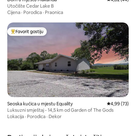
Utočište Cedar Lake B
Cijena
·
Porodica
·
Praonica
Favorit gostiju
Glavni favorit gostiju
Seoska kućica u mjestu Equality
Prosječna ocje
4,99 (73)
Luksuzni smještaj - 14,5 km od Garden of The Gods
Lokacija
·
Porodica
·
Dekor