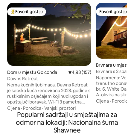
Favorit gostiju
Favorit gostiju
Glavni favorit gostiju
Favorit gostiju
Brvnara u mjestu
Brvnara s 2 spavać
Dom u mjestu Golconda
Prosječna ocjena: 4,93 od 5, rece
4,93 (157)
s hidromasažnom k
Napomena: Veliko 
Dawns Retreat
staze
trenutno obnavlja. Pogledajte fotografij
Nema kućnih ljubimaca. Dawns Retreat
br. 6. White Oak C
je seoska kuća renovirana 2023. godine s
A-okvira na slikovi
rustikalnim osjećajem koji nudi ugodan i
od kojih svaka ima 
Cijena
·
Porodica
·
opuštajući boravak. Wi-Fi 3 pametna
Ovo udobno utočiš
televizora 1 bračni krevet (160x200) 1
Cijena
·
Porodica
·
Vanjski prostori
kreveta, masažnu
puna Plinski kamin Plinski roštilj Otvoreni
Popularni sadržaji u smještajima za
kuhinju (ploča za 
roštilj na vatru Drva za ogrjev Struja u
odmor na lokaciji: Nacionalna šuma
mikrovalna pećnica
ognjištu Dovoljno parking mjesta Garaža
Shawnee
radni prostor. Sa
Stanica za vješanje jelena. Srce