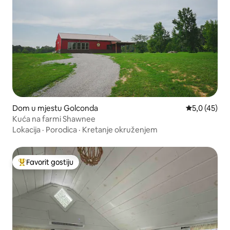
Dom u mjestu Golconda
Prosječna ocj
5,0 (45)
Kuća na farmi Shawnee
Lokacija
·
Porodica
·
Kretanje okruženjem
Favorit gostiju
Glavni favorit gostiju