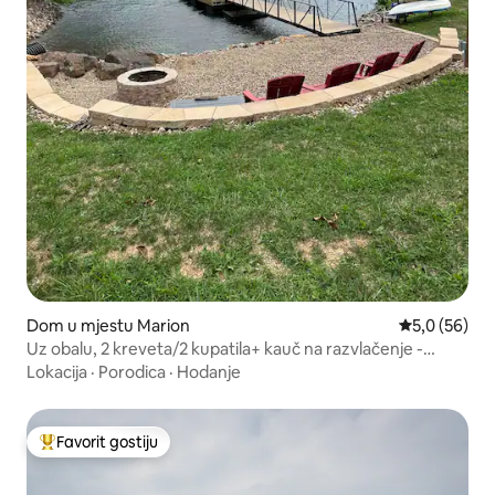
Dom u mjestu Marion
Prosječna ocj
5,0 (56)
Uz obalu, 2 kreveta/2 kupatila+ kauč na razvlačenje -
spavaonica 6
Lokacija
·
Porodica
·
Hodanje
Favorit gostiju
Glavni favorit gostiju