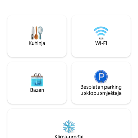
ziplininga, državn
nacionalne šume Shawnee. Golconda
vinske staze Shawn
10min. Eddyville 15 minuta Harrisburg 35
zemljišta, to je od
minuta Paducah KY 35min Napomena:
prijatelje i male po
polje oko dvorišta je privatno vlasništvo.
istraživati
Aktivnosti u okolini Jahanje Planinarenje
Plovidba brodom Ribolov Huntin
Kuhinja
Wi-Fi
Besplatan parking
Bazen
u sklopu smještaja
Klima-uređaj