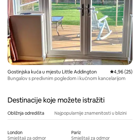
Gostinjska kuća u mjestu Little Addington
Prosječna ocje
4,96 (25)
Bungalov s predivnim pogledom i kućnom kancelarijom
Destinacije koje možete istražiti
Obližnja odredišta
Najpopularnije znamenitosti u blizini
London
Pariz
Smještaji za odmor
Smještaji za odmor