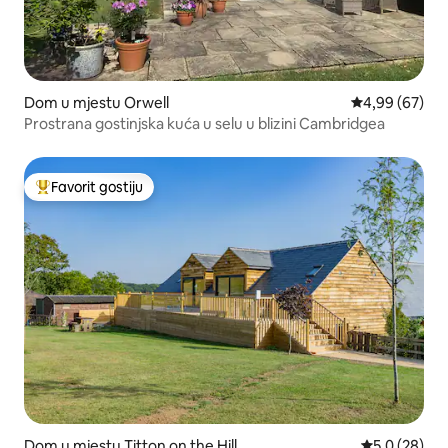
Dom u mjestu Orwell
Prosječna ocje
4,99 (67)
Prostrana gostinjska kuća u selu u blizini Cambridgea
Favorit gostiju
Glavni favorit gostiju
Dom u mjestu Titton on the Hill
Prosječna ocj
5,0 (28)