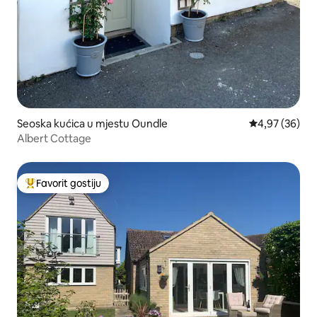
Seoska kućica u mjestu Oundle
Prosječna ocje
4,97 (36)
Albert Cottage
Favorit gostiju
Glavni favorit gostiju