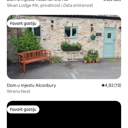
Silvan Lodge Mir, privatnost i čista smirenost
Favorit gostiju
Favorit gostiju
Dom u mjestu Alconbury
Prosječna ocje
4,92 (13)
Wrens Nest
Favorit gostiju
Favorit gostiju