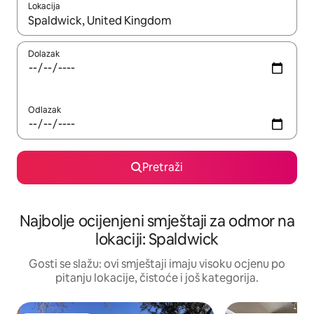
Lokacija
Kad rezultati budu dostupni, krećite se gore i dolje pomoću strel
Dolazak
Odlazak
Pretraži
Najbolje ocijenjeni smještaji za odmor na
lokaciji: Spaldwick
Gosti se slažu: ovi smještaji imaju visoku ocjenu po
pitanju lokacije, čistoće i još kategorija.