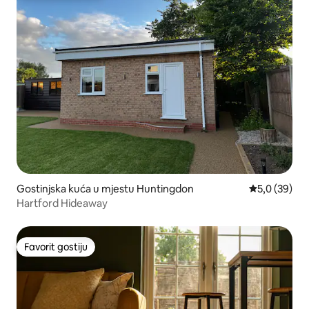
Gostinjska kuća u mjestu Huntingdon
Prosječna ocj
5,0 (39)
Hartford Hideaway
Favorit gostiju
Favorit gostiju