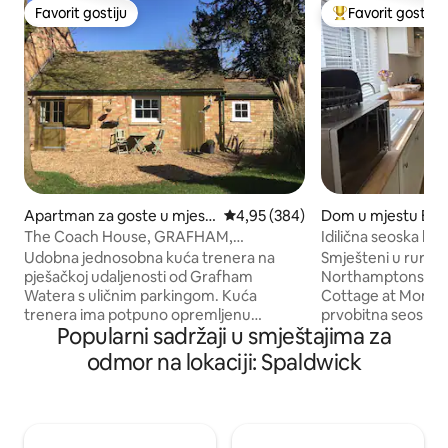
Favorit gostiju
Favorit gostiju
Favorit gostiju
Glavni favorit gost
Apartman za goste u mjest
Prosječna ocjena: 4,95 od 5, rece
4,95 (384)
Dom u mjestu Bar
u Cambridgeshire
The Coach House, GRAFHAM,
Idilična seoska ku
Cambridgeshire
Udobna jednosobna kuća trenera na
Smješteni u ruraln
pješačkoj udaljenosti od Grafham
Northamptonshire
Watera s uličnim parkingom. Kuća
Cottage at Monta
trenera ima potpuno opremljenu
prvobitna seoska 
Popularni sadržaji u smještajima za
kuhinju. Za 2 osobe (ili 4 osobe)(bračni
Cottage ima mnogo 
krevet ili 2 kreveta za jednu osobu;
uključujući stare g
odmor na lokaciji: Spaldwick
savjetujemo vam da rezervišete kako
Samo nekoliko min
želite krevete), privatna tuš kabina.
zloglasnog puba i
Dnevni boravak ima kauč/kauč na
arms, kao i prekras
razvlačenje, TV (s Fire TV-om),
Seoska kućica u k
trpezarijski sto i stolice. Wi-Fi pristup u
odmor. Mali psi su