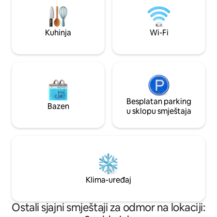
cijelom objektu. Doručak dobrodošlice je
Cottage! Možete rezervisati boravke od
isporučen. Grafham je mirno seosko selo
ponedjeljka do pe
s malom trgovinom, pubom i indijskim
boravke. Kontaktir
Kuhinja
Wi-Fi
restoranom. PE28 0BB
objavili datume.
Besplatan parking
Bazen
u sklopu smještaja
Klima-uređaj
Ostali sjajni smještaji za odmor na lokaciji: