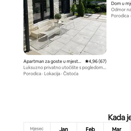
Dom u mje
Odmor na
Porodica
Apartman za goste u mjestu
Prosječna ocjena: 4,96 
4,96 (67)
Port Dalhousie
Luksuzno privatno utočište s pogledom
na jezero •Vinska regija
Porodica
·
Lokacija
·
Čistoća
Kada je
Mjesec
Jan
Feb
Mar