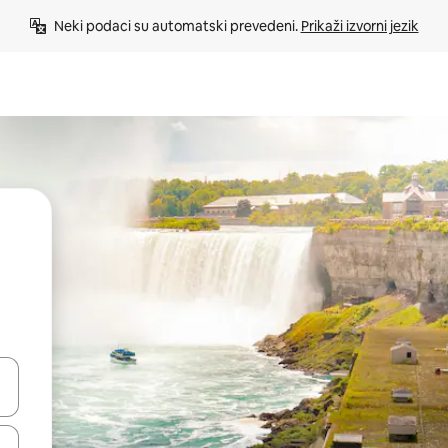
Neki podaci su automatski prevedeni. 
Prikaži izvorni jezik
e pomoću strelica ili ih pregledajte dodirom ili povlačenjem prsta.