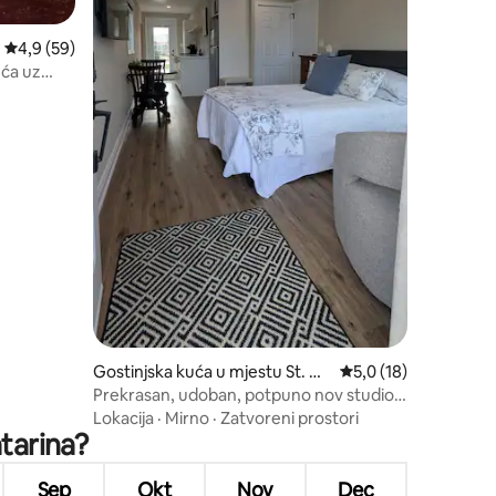
Prosječna ocjena: 4,9 od 5, recenzija: 59
4,9 (59)
uća uz
Gostinjska kuća u mjestu St. Ca
Prosječna ocjena: 5,0
5,0 (18)
tharines
Prekrasan, udoban, potpuno nov studio
apartman.
Lokacija
·
Mirno
·
Zatvoreni prostori
atarina?
Sep
Okt
Nov
Dec