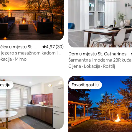
ćica u mjestu St. Ca
Prosječna ocjena: 4,97 od 5, recenzija: 30
4,97 (30)
 od 5, recenzija: 8
 jezero s masažnom kadom i
Dom u mjestu St. Catharines
ućim zalascima sunca
kacija
·
Mirno
Šarmantna i moderna 2BR kuća
u dvorištu
Cijena
·
Lokacija
·
Roštilj
ostiju
Favorit gostiju
ostiju
Favorit gostiju