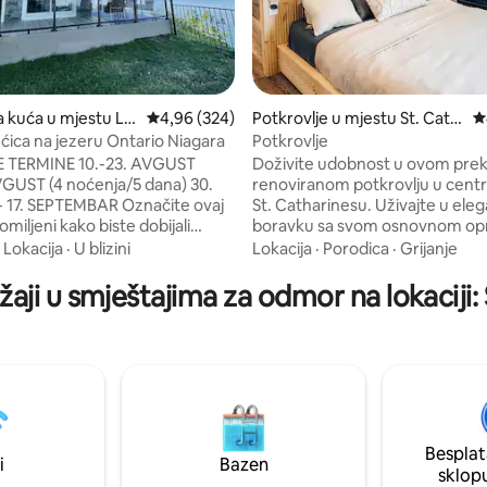
d 5, recenzija: 202
a kuća u mjestu Lin
Prosječna ocjena: 4,96 od 5, recenzija: 324
4,96 (324)
Potkrovlje u mjestu St. Cath
P
arines
ćica na jezeru Ontario Niagara
Potkrovlje
 TERMINE 10.-23. AVGUST
Doživite udobnost u ovom pre
VGUST (4 noćenja/5 dana) 30.
renoviranom potkrovlju u centr
 17. SEPTEMBAR Označite ovaj
St. Catharinesu. Uživajte u el
omiljeni kako biste dobijali
boravku sa svom osnovnom 
nja o ponudama u zadnji čas.
koja vam je potrebna. Opustite
·
Lokacija
·
U blizini
Lokacija
·
Porodica
·
Grijanje
se u našoj udobnoj gostinjskoj
privatnoj terasi uz jutarnju kafu i
krasna seoska kućica s 2 spavaće
večernje piće. Samo nekoliko k
žaji u smještajima za odmor na lokaciji:
vajte u direktnom pogledu na
autobuske stanice, restorana, b
dnevnog boravka, spavaće sobe i
LCBO-a. Dok istražujete urban
a se prostire oko cijele kuće.
područje, možda ćete naići na 
njište i roštilj. Smješteno u
urbanog života, uključujući bes
ma, voćnjacima breskve,
koji su generalno prijateljski ra
 šljive. Blizu vinarija i trgovina.
Savršeno za parove, male porodi
 punjenje Tesle. Pogled iz
putnike koji putuju sami, savrš
Besplat
jučuje voćnjake i jezero.
najviše 2 odrasle osobe.
i
Bazen
sklop