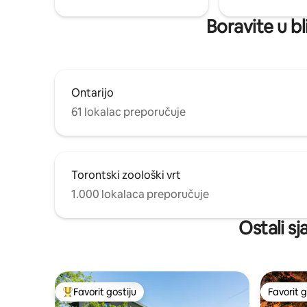
Boravite u bl
Ontarijo
61 lokalac preporučuje
Torontski zoološki vrt
1.000 lokalaca preporučuje
Ostali sj
Favorit gostiju
Favorit g
Glavni favorit gostiju
Favorit g