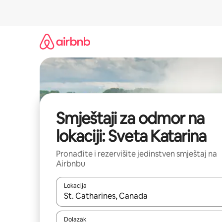
Pređi
na
sadržaj
Smještaji za odmor na
lokaciji: Sveta Katarina
Pronađite i rezervišite jedinstven smještaj na
Airbnbu
Lokacija
Kad rezultati budu dostupni, krećite se gore i dolj
Dolazak