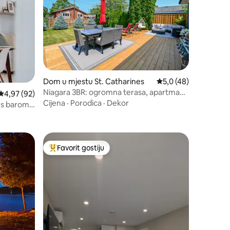
Dom u mjestu St. Catharines
Prosječna ocjena: 5,0
5,0 (48)
Niagara 3BR: ogromna terasa, apartman
Prosječna ocjena: 4,97 od 5, recenzija: 92
4,97 (92)
s velikim bračnim krevetom, električno
Cijena
·
Porodica
·
Dekor
 s barom
vozilo i 5 automobila
Favorit gostiju
Glavni favorit gostiju