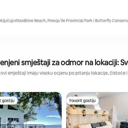
 uključujuWoodbine Beach, Presqu'ile Provincial Park i Butterfly Conserv
jenjeni smještaji za odmor na lokaciji: S
 ovi smještaji imaju visoku ocjenu po pitanju lokacije, čistoće i
t gostiju
Favorit gostiju
vorit gostiju
Favorit gostiju