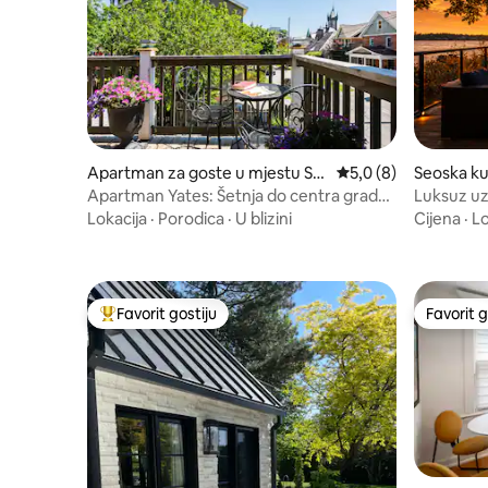
Seoska ku
Apartman za goste u mjestu St.
Prosječna ocjena: 5,0
5,0 (8)
tharines
Catharines
Luksuz uz
Apartman Yates: Šetnja do centra grada,
zadivljuj
bračni krevet (širok 180–200 cm), balkon
Cijena
·
Lo
Lokacija
·
Porodica
·
U blizini
Favorit gostiju
Favorit g
Glavni favorit gostiju
Favorit g