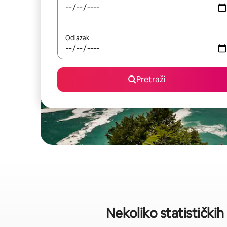
Odlazak
Pretraži
Nekoliko statistički