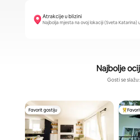
Atrakcije u blizini
Najbolja mjesta na ovoj lokaciji (Sveta Katarina)
Najbolje oci
Gosti se slažu:
Favorit gostiju
Favori
Favorit gostiju
Glavni fa