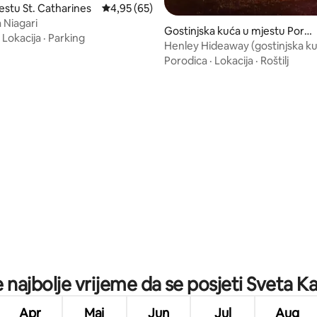
stu St. Catharines
Prosječna ocjena: 4,95 od 5, recenzija: 65
4,95 (65)
 Niagari
Gostinjska kuća u mjestu Port
·
Lokacija
·
Parking
Dalhousie
Henley Hideaway (gostinjska k
obalu, za 4 osobe)
Porodica
·
Lokacija
·
Roštilj
od 5, recenzija: 67
 najbolje vrijeme da se posjeti Sveta K
Apr
Maj
Jun
Jul
Aug