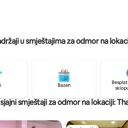
asnim
Bilo da obilježavate neku posebn
na planine i velikim vrtom u
ili jednostavno uživate u kvali
oji čak pruža teren za pickle ball
vremenu s voljenim osobama.
on.
adržaji u smještajima za odmor na lokaci
Besplat
i
Bazen
sklop
 sjajni smještaji za odmor na lokaciji: T