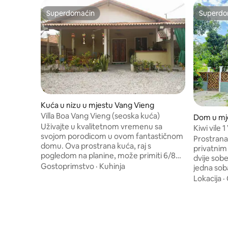
Superdomaćin
Superdo
Superdomaćin
Superdo
Kuća u nizu u mjestu Vang Vieng
Villa Boa Vang Vieng (seoska kuća)
Dom u mj
Uživajte u kvalitetnom vremenu sa
Kiwi vile 
svojom porodicom u ovom fantastičnom
Prostrana
domu. Ova prostrana kuća, raj s
privatnim
pogledom na planine, može primiti 6/8
dvije sob
gostiju. Otkrijte autentični mir Vang
Gostoprimstvo
·
Kuhinja
jedna soba
Vienga u ovoj velikoj prizemnoj kući koja
dnevni kr
Lokacija
·
se nalazi u mirnom ruralnom selu, samo
ste velika
15 minuta od centra grada i samo 800
uživate p
metara od noćne pijace. Potpuno vam je
opremljen
na raspolaganju, ima 3 spavaće sobe s
dnevnim b
klima-uređajem i ventilatorom, 2 kauča
prostor za