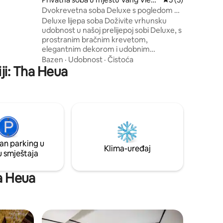
u priliku
g
Dvokrevetna soba Deluxe s pogledom na
tetnom
planine
Deluxe lijepa soba Doživite vrhunsku
udobnost u našoj prelijepoj sobi Deluxe, s
prostranim bračnim krevetom,
elegantnim dekorom i udobnim
prostorom za sjedenje. Uživajte u
Bazen
·
Udobnost
·
Čistoća
ji: Tha Heua
zadivljujućem pogledu sa svog privatnog
balkona ili velikih prozora. Soba uključuje
klima-uređaj, besplatan Wi-Fi, TV ravnog
ekrana i kupatilo sa toaletnim
potrepštinama. Savršeno za parove ili
samostalne putnike koji traže miran
odmor. Dostupni su doručak i
svakodnevno pospremanje. Rezervišite
an parking u
sada za miran boravak u Vang Viengu!
Klima-uređaj
u smještaja
ha Heua