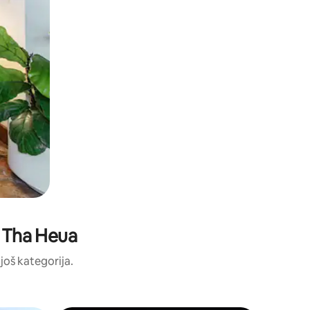
: Tha Heua
 još kategorija.