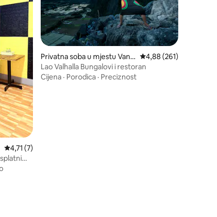
Privatna soba u mjestu Vang
Prosječna ocjena: 4,88 
4,88 (261)
Vieng
Lao Valhalla Bungalovi i restoran
Cijena
·
Porodica
·
Preciznost
Prosječna ocjena: 4,71 od 5, recenzija: 7
4,71 (7)
esplatnim
o