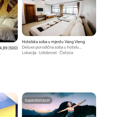
Hotelska soba u mjestu Vang Vieng
Deluxe porodična soba u hotelu
osječna ocjena: 4,89 od 5, recenzija: 500
4,89 (500)
Sisombat Plaza
Lokacija
·
Udobnost
·
Čistoća
n
Superdomaćin
Superdomaćin