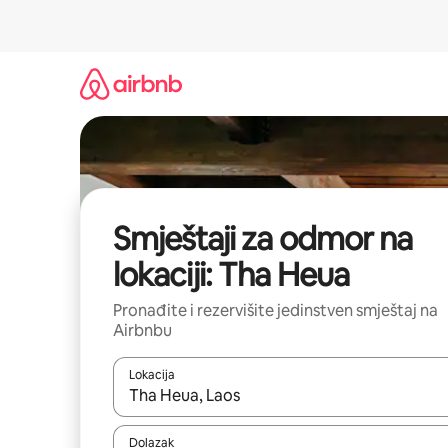
Pređi
na
sadržaj
Smještaji za odmor na
lokaciji: Tha Heua
Pronađite i rezervišite jedinstven smještaj na
Airbnbu
Lokacija
Kad rezultati budu dostupni, krećite se gore i dolj
Dolazak