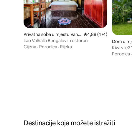
Privatna soba u mjestu Vang
Prosječna ocjena: 4,88 o
4,88 (474)
Vieng
Lao Valhalla Bungalovi i restoran
Dom u mj
Cijena
·
Porodica
·
Rijeka
Kiwi vile
Porodica
Destinacije koje možete istražiti