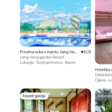
Privatna soba u mjestu Vang Vien
Prosječna ocjena: 5
5 (3)
g
vang vieng garden Resort
Lokacija
·
Gostoprimstvo
·
Bazen
Hotelska 
Vieng
FARAWAY 
SPAVAON
Cijena
·
Lo
Favorit gostiju
Superdo
Favorit gostiju
Superdo