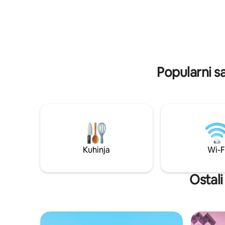
na razvlačenje 190 cm x 120 cm, 2
i stolicama. Prostran s prekr
kupatila i vanjsku kuhinju, savršena je za
pogledom 
grupe prijatelja ili velike porodice.
pozadini k
i badmint
Popularni s
Kuhinja
Wi-F
Ostali