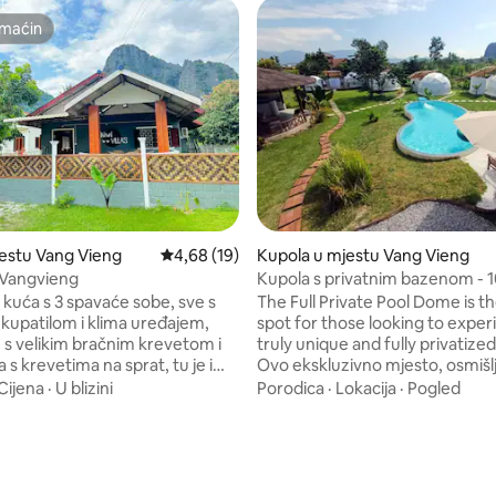
maćin
maćin
estu Vang Vieng
Prosječna ocjena: 4,68 od 5, recenzija: 19
4,68 (19)
Kupola u mjestu Vang Vieng
1 Vangvieng
Kupola s privatnim bazenom - 1
 kuća s 3 spavaće sobe, sve s
The Full Private Pool Dome is t
 kupatilom i klima uređajem,
spot for those looking to exper
e s velikim bračnim krevetom i
truly unique and fully privatized
 s krevetima na sprat, tu je i
Ovo ekskluzivno mjesto, osmišl
evet u salonu i udoban kauč ako
ugošćavanje do 10 gostiju, nudi
Cijena
·
U blizini
Porodica
·
Lokacija
·
Pogled
 grupa. Smještaj je samo vaš da
okruženje za opuštanje ili nez
rivatno sa svojom grupom, s
okupljanja s prijateljima. Uz bar, potpuno
om kuhinjom i prostranim
opremljenu kuhinju i ugodnu a
oravkom za opuštanje. Vanjski
imat ćete sve što vam je potre
 roštilj, prednji balkon sa stolom
organizovanje živahnih zabava 