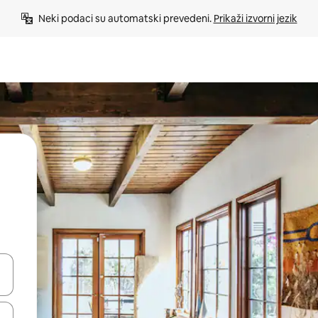
Neki podaci su automatski prevedeni. 
Prikaži izvorni jezik
e pomoću strelica ili ih pregledajte dodirom ili povlačenjem prsta.