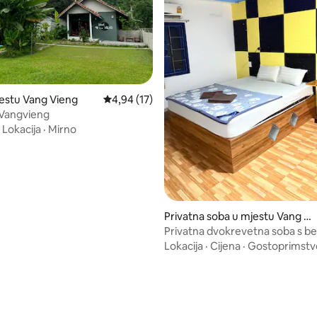
d 5, recenzija: 474
estu Vang Vieng
Prosječna ocjena: 4,94 od 5, recenzija: 17
4,94 (17)
2 Vangvieng
·
Lokacija
·
Mirno
Privatna soba u mjestu Vang Vi
eng
Privatna dvokrevetna soba s b
doručkom – bazen 50 m
Lokacija
·
Cijena
·
Gostoprimstv