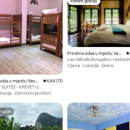
Favorit gostiju
Favorit gostiju
Privatna soba u mjestu Vang
Pr
Vieng
Lao Valhalla Bungalovi i restora
 od 5, recenzija: 3
Cijena
·
Lokacija
·
Dekor
soba u mjestu Vang
Prosječna ocjena: 4,64 od 5, recenzija: 11
4,64 (11)
SUITES - KREVET U
ICI
kacija
·
Zatvoreni prostori
maćin
maćin