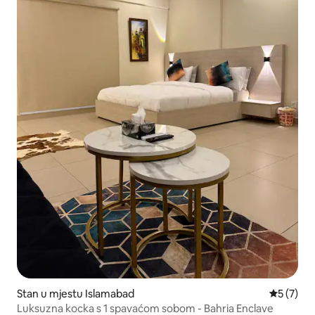
Stan u mjestu Islamabad
Prosječna
5 (7)
Luksuzna kocka s 1 spavaćom sobom - Bahria Enclave