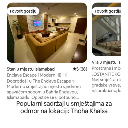
Favorit gostiju
Favorit gostiju
Favorit gostiju
Favorit gostiju
Vila u mjestu Isla
Prostrana i moderna
Stan u mjestu Islamabad
Prosječna ocjena: 5 od 5, rec
5 (38)
DHA-V Islamabad
„OSTANITE KOD 
Enclave Escape | Moderni 1BHK
Naš smještaj nudi
Dobrodošli u The Enclave Escape ✨
gradske vreve, a i
Moderno smještajno mjesto s jednom
na praktičnoj lokac
spavaćom sobom u Bahria Enclaveu,
Ako posjećujete Is
Islamabadu. Opustite se u potpuno
privatno, naš smje
Popularni sadržaji u smještajima za
klimatizovanom stanu s klima-uređajima
koje možete smat
u dnevnoj sobi i spavaćoj sobi. Uživajte u
odmor na lokaciji: Thoha Khalsa
Povedite cijelu por
Netflixu, Prime Videu i YouTubeu,
smještaj kako bi v
potpuno opremljenoj kuhinji, udobnoj
nezaboravan. Bujni
trpezariji i dva balkona s predivnim