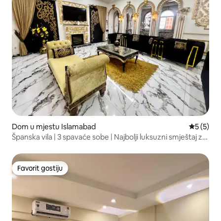
Dom u mjestu Islamabad
Prosječna
5 (5)
Španska vila | 3 spavaće sobe | Najbolji luksuzni smještaj za
porodicu
Favorit gostiju
Favorit gostiju