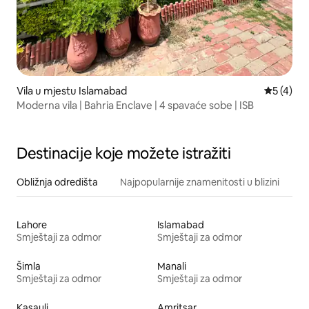
Vila u mjestu Islamabad
Prosječna
5 (4)
Moderna vila | Bahria Enclave | 4 spavaće sobe | ISB
Destinacije koje možete istražiti
Obližnja odredišta
Najpopularnije znamenitosti u blizini
Lahore
Islamabad
Smještaji za odmor
Smještaji za odmor
Šimla
Manali
Smještaji za odmor
Smještaji za odmor
Kasauli
Amritsar