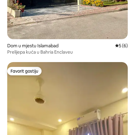
Dom u mjestu Islamabad
Prosječna 
5 (6)
Prelijepa kuća u Bahria Enclaveu
Favorit gostiju
Favorit gostiju