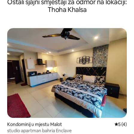
Ostali sjajni smještaji za odmor na lokaciji:
Thoha Khalsa
Kondominij u mjestu Malot
Prosječna
5 (4)
studio apartman bahria Enclave