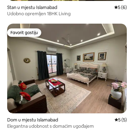
Stan u mjestu Islamabad
Prosječna 
5 (6)
Udobno opremljen 1BHK Living
Favorit gostiju
Favorit gostiju
Dom u mjestu Islamabad
Prosječna
5 (5)
Elegantna udobnost s domaćim ugođajem