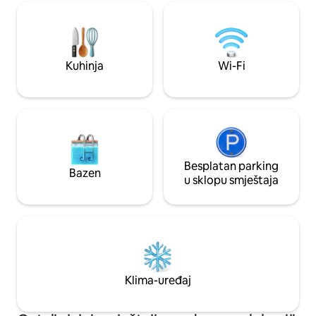
savršen za opuštan
pogledom na Margallu. Smješten u
otvorenom. Rezervi
mirnoj, sigurnoj porodičnoj zgradi s
doživite spokoj za 
besplatnim parkingom, samo nekoliko
posebne popuste 
koraka od parkova, kafića, prodavnica,
noćenja.
zoološkog vrta, ptičjeg vrta i Velike
Kuhinja
Wi-Fi
džamije – savršen za poslovna
putovanja, odmor kod kuće i porodična
putovanja.
Besplatan parking
Bazen
u sklopu smještaja
Klima-uređaj