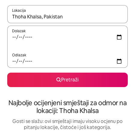
Lokacija
Kad rezultati budu dostupni, krećite se gore i dolje pomoću strel
Dolazak
Odlazak
Pretraži
Najbolje ocijenjeni smještaji za odmor na
lokaciji: Thoha Khalsa
Gosti se slažu: ovi smještaji imaju visoku ocjenu po
pitanju lokacije, čistoće i još kategorija.