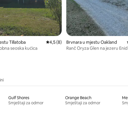
stu Tillatoba
Prosječna ocjena: 4,5 od 5, recenzija: 8
4,5 (8)
Brvnara u mjestu Oakland
dobna seoska kućica
Ranč Oryza Glen na jezeru Enid
ini
Gulf Shores
Orange Beach
Me
Smještaji za odmor
Smještaji za odmor
Smj