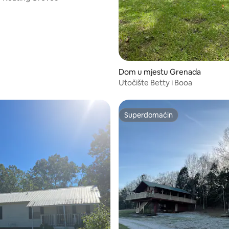
Dom u mjestu Grenada
Utočište Betty i Booa
Superdomaćin
Superdomaćin
od 5, recenzija: 97