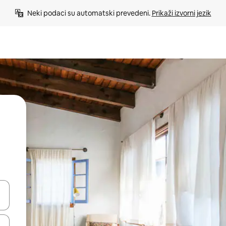
Neki podaci su automatski prevedeni. 
Prikaži izvorni jezik
e pomoću strelica ili ih pregledajte dodirom ili povlačenjem prsta.