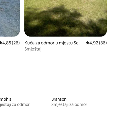
Prosječna ocjena: 4,85 od 5, recenzija: 26
4,85 (26)
Kuća za odmor u mjestu Scob
Prosječna ocjena: 4,92
4,92 (36)
ey
Smještaj
mphis
Branson
eštaji za odmor
Smještaji za odmor