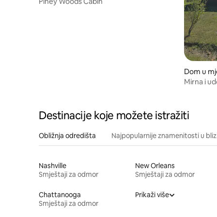
Piney Woods Cabin
Dom u mje
Mirna i u
Destinacije koje možete istražiti
Obližnja odredišta
Najpopularnije znamenitosti u bliz
Nashville
New Orleans
Smještaji za odmor
Smještaji za odmor
Chattanooga
Prikaži više
Smještaji za odmor