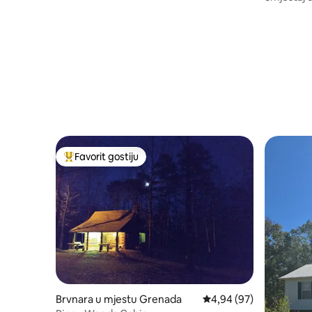
Favorit gostiju
Glavni favorit gostiju
Brvnara u mjestu Grenada
Prosječna ocjena: 4,94 
4,94 (97)