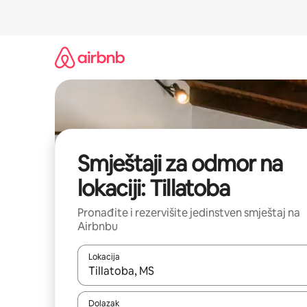
Pređi
na
sadržaj
Smještaji za odmor na
lokaciji: Tillatoba
Pronađite i rezervišite jedinstven smještaj na
Airbnbu
Lokacija
Kad rezultati budu dostupni, krećite se gore i dolj
Dolazak