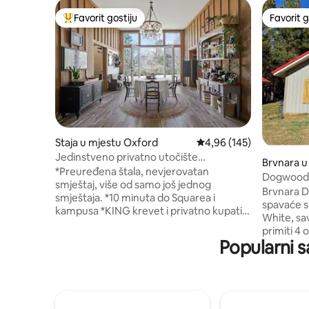
Favorit gostiju
Favorit g
Glavni favorit gostiju
Favorit g
Staja u mjestu Oxford
Prosječna ocjena: 4,96 o
4,96 (145)
Jedinstveno privatno utočište
Brvnara u
Barndominium
*Preuređena štala, nevjerovatan
Dogwoods
smještaj, više od samo još jednog
parkingo
Brvnara D
smještaja. *10 minuta do Squarea i
spavaće 
kampusa *KING krevet i privatno kupatilo
White, sav
*2. SPAVAĆA SOBA S BRAČNIM
primiti 4 
KREVETOM *Wi-Fi *Parking *Opremljena
Popularni s
za jednu 
kuhinja s ledomatom *Bar za kafu/čaj
ognjištu, 
*Bioskop sa projektorom i platnom
dana prov
(sezonska upotreba) *BAZEN preko puta
golf ter
prilaza *Velika stražnja veranda sa stolom
opremljena
za piknik *Terasa s ognjištem i roštiljem