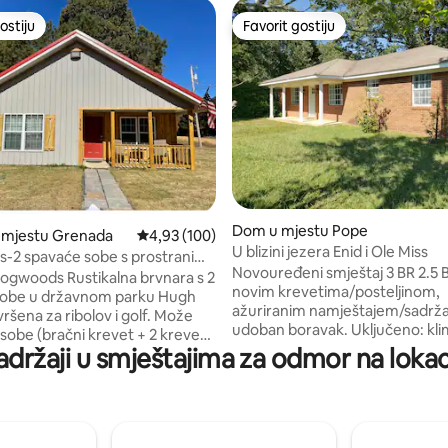
ostiju
Favorit gostiju
ostiju
Favorit gostiju
d 5, recenzija: 145
Dom u mjestu Pope
 mjestu Grenada
Prosječna ocjena: 4,93 od 5, recenzija: 100
4,93 (100)
U blizini jezera Enid i Ole Miss
-2 spavaće sobe s prostranim
Novouređeni smještaj 3 BR 2.5 
m
ogwoods Rustikalna brvnara s 2
novim krevetima/posteljinom,
sobe u državnom parku Hugh
ažuriranim namještajem/sadrža
ršena za ribolov i golf. Može
udoban boravak. Uključeno: kl
osobe (bračni krevet + 2 kreveta
uređaj/grijanje, Wi-Fi, mašina za
adržaji u smještajima za odmor na lokacij
osobu). Uživajte u novom
pranje/sušenje veša, pegla i das
sjenici i vanjskom roštilju nakon
Parking parking i prostor za par
edenog na jezeru Grenada ili
brodu/prikolici. Osjećat ćete s
enu Dogwoods. Potpuno
kuće dok putujete u sjeverni Mis
 kuhinja, veš mašina/sušilica i
Odlična lokacija nedaleko od I-5