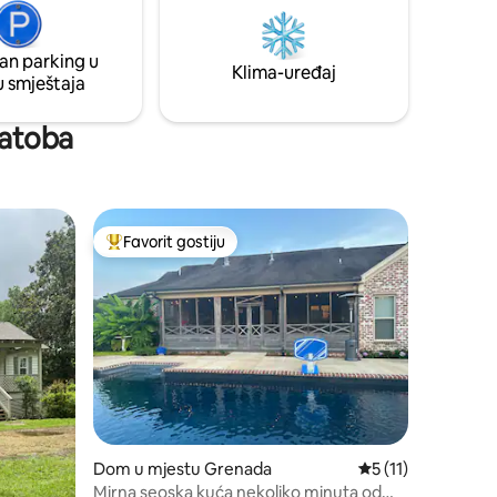
nog
se nalazi starija pristaništa koja se ne
i jezera
smije koristiti. Naša kuća se također
jubitelje
nalazi na jezeru preko puta brvnare.
an parking u
Klima-uređaj
više od35
u smještaja
llatoba
Favorit gostiju
Glavni favorit gostiju
Dom u mjestu Grenada
Prosječna ocjena: 5
5 (11)
Mirna seoska kuća nekoliko minuta od