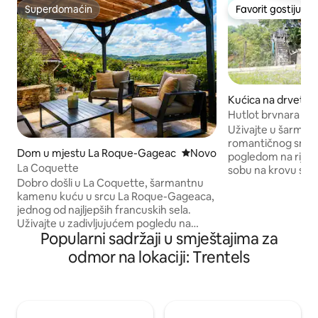
Superdomaćin
Favorit gostiju
Superdomaćin
Favorit gostiju
Kućica na drvetu 
enne-d'Agenais
Hutlot brvnara smještena s pogledom na
rijeku
Uživajte u šarma
romantičnog smješ
Dom u mjestu La Roque-Gageac
Novi smještaj
Novo
pogledom na rijeku na 3 nivoa , spav
La Coquette
sobu na krovu spa
Dobro došli u La Coquette, šarmantnu
panoramskom kup
kamenu kuću u srcu La Roque-Gageaca,
kuhinju, kupatilo 
jednog od najljepših francuskih sela.
WC-om, terasu s p
Uživajte u zadivljujućem pogledu na
Obrazovna seoska k
Popularni sadržaji u smještajima za
dolinu Dordogne, obližnjim kafićima,
uključuje još 4 seo
prodavnicama i šetnjama uz rijeku. Iz
nezavisnim prostor
odmor na lokaciji: Trentels
kuće gledajte balone na vrući zrak u zoru
Brojni besplatni kanu, veslanje na dasci,
i uživajte u zalascima sunca u večernjim
pedaline, bazen i 
satima. Ovaj topli i privlačni dom spaja
od VREMENSKIH U
tradicionalni karakter s modernim
JUNA DO SEPTEMBRA , ros
udobnostima, a sve to u umirujućoj