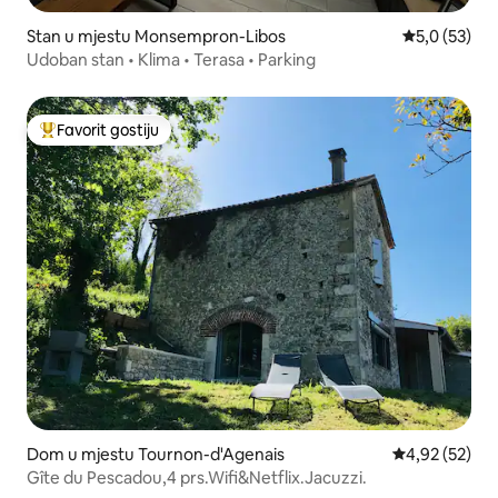
Stan u mjestu Monsempron-Libos
Prosječna ocj
5,0 (53)
Udoban stan • Klima • Terasa • Parking
Favorit gostiju
Glavni favorit gostiju
Dom u mjestu Tournon-d'Agenais
Prosječna ocje
4,92 (52)
Gîte du Pescadou,4 prs.Wifi&Netflix.Jacuzzi.