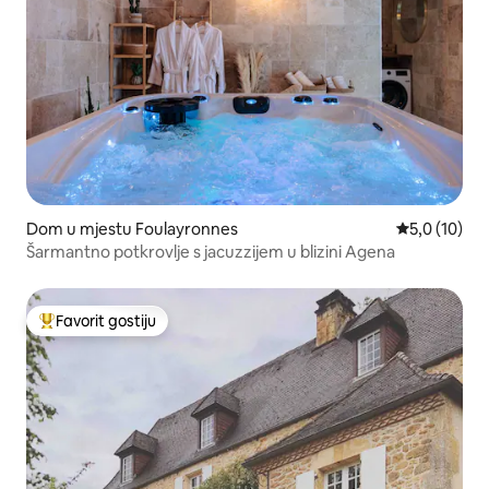
Dom u mjestu Foulayronnes
Prosječna oc
5,0 (10)
Šarmantno potkrovlje s jacuzzijem u blizini Agena
Favorit gostiju
Glavni favorit gostiju