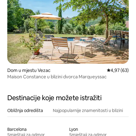
Dom u mjestu Vezac
Prosječna ocje
4,97 (63)
Maison Constance u blizini dvorca Marqueyssac
Destinacije koje možete istražiti
Obližnja odredišta
Najpopularnije znamenitosti u blizini
Barcelona
Lyon
Smještaji za odmor
Smještaji za odmor