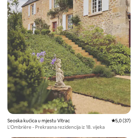
Seoska kućica u mjestu Vitrac
Prosječna ocj
5,0 (37)
L'Ombrière - Prekrasna rezidencija iz 18. vijeka