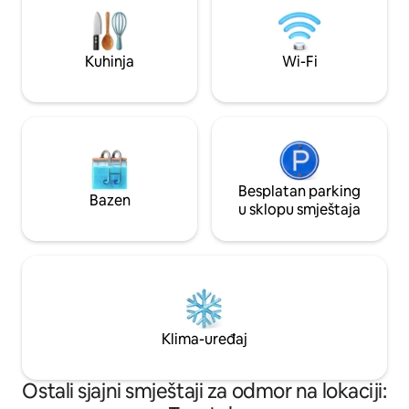
nordijsko kupatilo.
atmosferi. U blizini Sarlata, Dommea,
Beynaca i još mnogo toga, to je idealna
baza za romantični odmor ili porodični
Kuhinja
Wi-Fi
odmor.
Besplatan parking
Bazen
u sklopu smještaja
Klima-uređaj
Ostali sjajni smještaji za odmor na lokaciji: