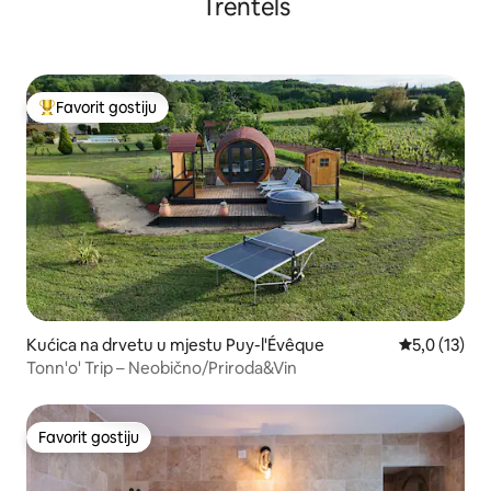
Trentels
Favorit gostiju
Glavni favorit gostiju
Kućica na drvetu u mjestu Puy-l'Évêque
Prosječna oc
5,0 (13)
Tonn'o' Trip – Neobično/Priroda&Vin
Favorit gostiju
Favorit gostiju