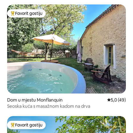
Favorit gostiju
Glavni favorit gostiju
Dom u mjestu Monflanquin
Prosječna ocj
5,0 (49)
Seoska kuća s masažnom kadom na drva
Favorit gostiju
Glavni favorit gostiju