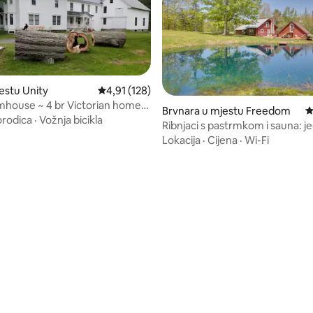
estu Unity
Prosječna ocjena: 4,91 od 5, recenzija: 128
4,91 (128)
mhouse ~ 4 br Victorian home
Brvnara u mjestu Freedom
P
ly.
orodica
·
Vožnja bicikla
Ribnjaci s pastrmkom i sauna: j
brvnara u Freedomu
Lokacija
·
Cijena
·
Wi-Fi
od 5, recenzija: 87