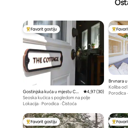
Osta
Favorit gostiju
Favori
Glavni favorit gostiju
Glavni fa
Brvnara u
Koliba od 
Gostinjska kuća u mjestu Cori
Prosječna ocjena: 4,97 
4,97 (30)
Quantab
Porodica
nna
Seoska kućica s pogledom na polje
Lokacija
·
Porodica
·
Čistoća
Favorit gostiju
Favori
Glavni favorit gostiju
Glavni fa