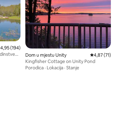
rosječna ocjena: 4,95 od 5, recenzija: 194
4,95 (194)
edinstvena
Dom u mjestu Unity
Prosječna ocjena: 4,87
4,87 (71)
Kingfisher Cottage on Unity Pond
Porodica
·
Lokacija
·
Stanje