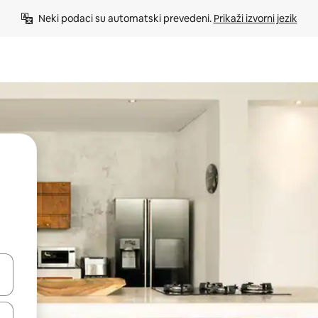
Neki podaci su automatski prevedeni. 
Prikaži izvorni jezik
e pomoću strelica ili ih pregledajte dodirom ili povlačenjem prsta.