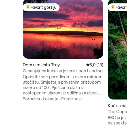
Favorit gostiju
Favori
Glavni favorit gostiju
Glavni fa
Dom u mjestu Troy
Prosječna ocjena: 5,0 
5,0 (13)
Zapanjujuća kuća na jezeru Loon Landing
Opustite se s porodicom u ovom mirnom
utočištu. Smještaj s privatnim pristupom
jezeru od 100'. Pješčana plaža s
postepenim ulazom je odlična za djecu.
Uživajte u ribolovu s mola i iskoristite javni
Porodica
·
Lokacija
·
Preciznost
lansir kako biste ponijeli svoj brod i uživali!
Kućica na
Kuća dolazi s korištenjem 2 kajaka za
ownal
The Copp
odrasle i 2 djece, čamcem na vesla i
BBC ju je 
kanuom. 2 spavaće sobe s trijemom za 3
najspekta
sezone koje se po želji mogu koristiti kao