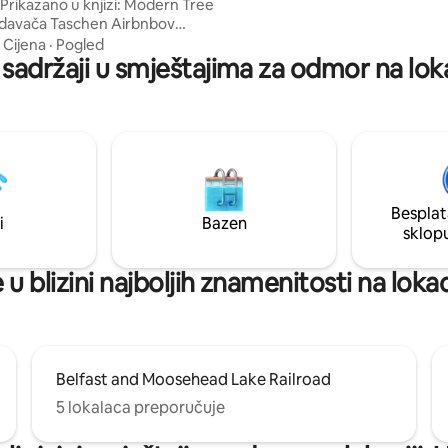
nebom ispunjenim zvijezdama 
ača Taschen Airbnbov
svjedočite svemu onome što sva
 Maineu koji je najčešće
·
Cijena
·
Pogled
godišnja doba imaju za ponuditi
 sadržaji u smještajima za odmor na lokac
 liste želja u 2025. godini!
miran odmor!
ami doživite čarobnost i vještinu
izrade ove kućice na drvetu u
ve crvene lisice. Magija ove
anture vas čeka u krošnjama
trajne uspomene o kojima će
ica i prijatelji pričati godinama.
Besplat
aše putovanje na IG-u na
i
Bazen
erfoxtreehouse
sklop
 u blizini najboljih znamenitosti na lokaci
Belfast and Moosehead Lake Railroad
5 lokalaca preporučuje