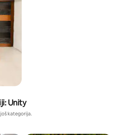
i: Unity
 još kategorija.