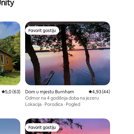
Unity
Favorit gostiju
Favorit gostiju
Prosječna ocjena: 5,0 od 5, recenzija: 63
5,0 (63)
Dom u mjestu Burnham
Prosječna ocjena: 4,93
4,93 (44)
Odmor na 4 godišnja doba na jezeru
Lokacija
·
Porodica
·
Pogled
Favorit gostiju
Favorit gostiju