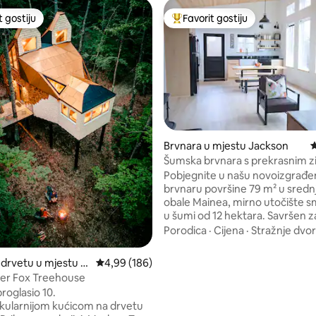
t gostiju
Favorit gostiju
vorit gostiju
Glavni favorit gostiju
Brvnara u mjestu Jackson
P
Šumska brvnara s prekrasnim 
od 5, recenzija: 13
prozora
Pobjegnite u našu novoizgrađ
brvnaru površine 79 m² u sredn
obale Mainea, mirno utočište 
u šumi od 12 hektara. Savršen za
gostiju, ovaj jedinstveni smješta
Porodica
·
Cijena
·
Stražnje dvor
od prozora s pogledom na šumu 
se na samo nekoliko minuta vo
 drvetu u mjestu P
Prosječna ocjena: 4,99 od 5, recenzija: 186
4,99 (186)
šarmantnih primorskih gradova
er Fox Treehouse
s prelijepim pejzažima. Probudi
proglasio 10.
blago jutarnje sunce koje se uz
kularnijom kućicom na drvetu
drveća, opustite se i dišite dubl