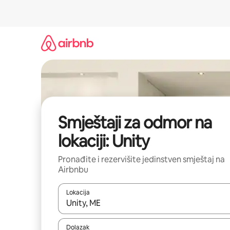
Pređi
na
sadržaj
Smještaji za odmor na
lokaciji: Unity
Pronađite i rezervišite jedinstven smještaj na
Airbnbu
Lokacija
Kad rezultati budu dostupni, krećite se gore i dolj
Dolazak