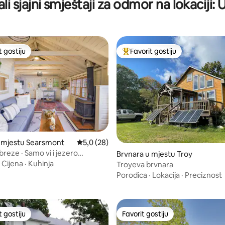
li sjajni smještaji za odmor na lokaciji: 
t gostiju
Favorit gostiju
vorit gostiju
Glavni favorit gostiju
 mjestu Searsmont
Prosječna ocjena: 5,0 od 5, recenzija: 28
5,0 (28)
breze · Samo vi i jezero
Brvnara u mjestu Troy
od 5, recenzija: 30
acook
·
Cijena
·
Kuhinja
Troyeva brvnara
Porodica
·
Lokacija
·
Preciznost
t gostiju
Favorit gostiju
vorit gostiju
Favorit gostiju