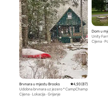
Dom u mj
Unity Far
420 friend
Cijena
·
P
Brvnara u mjestu Brooks
Prosječna ocjena: 4,93 
4,93 (87)
Udobna brvnara uz jezero * CampChamp
Cijena
·
Lokacija
·
Grijanje