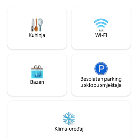
kreveta za jednu osobu koji se mogu
(Ovaj smještaj nij
spojiti u bračni krevet (king size) i 1
bilo kakvim invalid
krevet za jednu osobu. Dodatni odvojeni
toalet na spratu. Tuš kabina je i u
prizemlju. Dnevni boravak s dvostrukim
kaučem na razvlačenje dostupnim na
Kuhinja
Wi-Fi
zahtjev.
Besplatan parking
Bazen
u sklopu smještaja
Klima-uređaj