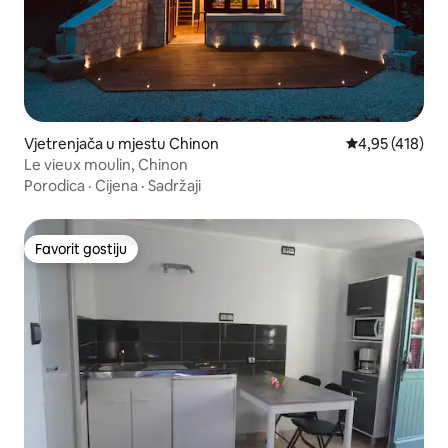
Vjetrenjača u mjestu Chinon
Prosječna ocjen
4,95 (418)
Le vieux moulin, Chinon
Porodica
·
Cijena
·
Sadržaji
Favorit gostiju
Favorit gostiju