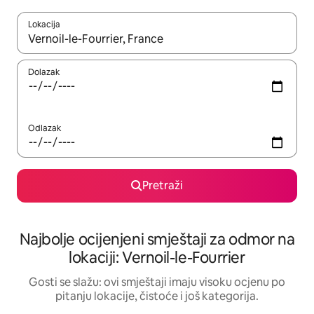
Lokacija
Kad rezultati budu dostupni, krećite se gore i dolje pomoću strel
Dolazak
Odlazak
Pretraži
Najbolje ocijenjeni smještaji za odmor na
lokaciji: Vernoil-le-Fourrier
Gosti se slažu: ovi smještaji imaju visoku ocjenu po
pitanju lokacije, čistoće i još kategorija.