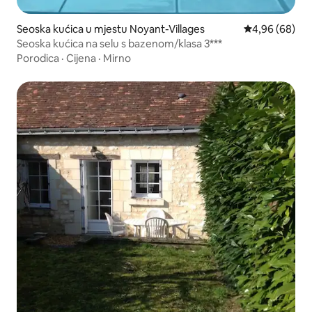
Seoska kućica u mjestu Noyant-Villages
Prosječna ocje
4,96 (68)
Seoska kućica na selu s bazenom/klasa 3***
Porodica
·
Cijena
·
Mirno