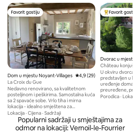
Favorit gostiju
Favorit gostiju
Favorit gostiju
Glavni favorit gost
Dvorac u mjestu 
Château konjušni
tartufa
U okviru dvorca iz 1
Dom u mjestu Noyant-Villages
Prosječna ocjena: 4,9 od 5, rec
4,9 (29)
predstavljen u bro
La Croix du Gue
uređenje doma i en
Nedavno renovirano, sa kvalitetnom
preuređene, prost
posteljinom i peškirima. Samostalna kuća
štale nalaze se u 
Porodica
·
Lokacija
sa 2 spavaće sobe. Vrlo tiha i mirna
vrtovima s pogled
lokacija - idealno smještena za
tartufa od 10 hekta
istraživanje svega što dolina Loare nudi.
Lokacija
·
Cijena
·
Sadržaji
šarma, debeli loka
Prostran objekat pun šarma, ukusno
Popularni sadržaji u smještajima za
održavaju kuću hlad
renoviran s novom kuhinjom i kupatilima.
ugodnom tokom hla
odmor na lokaciji: Vernoil-le-Fourrier
Dvokrevetna spavaća soba sa zasebnom
se lovi tartuf. Nat
kupaonicom. Druga spavaća soba - 3
savršena za objed