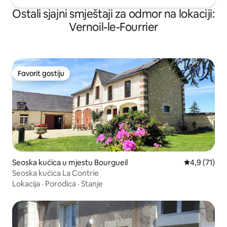
Ostali sjajni smještaji za odmor na lokaciji:
Vernoil-le-Fourrier
Favorit gostiju
Favorit gostiju
Seoska kućica u mjestu Bourgueil
Prosječna oc
4,9 (71)
Seoska kućica La Contrie
Lokacija
·
Porodica
·
Stanje