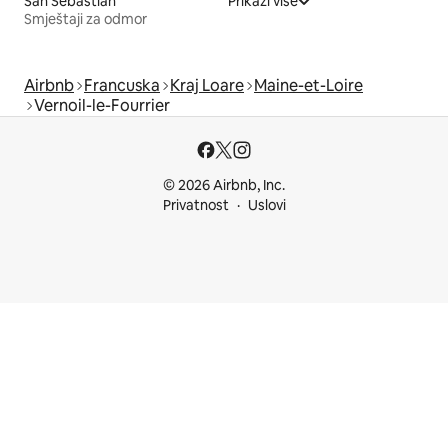
San Sebastián
Prikaži više
Smještaji za odmor
Airbnb
Francuska
Kraj Loare
Maine-et-Loire
Vernoil-le-Fourrier
© 2026 Airbnb, Inc.
Privatnost
Uslovi