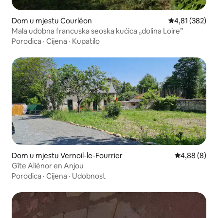
Dom u mjestu Courléon
Prosječna ocjen
4,81 (382)
Mala udobna francuska seoska kućica „dolina Loire”
Porodica
·
Cijena
·
Kupatilo
Dom u mjestu Vernoil-le-Fourrier
Prosječna ocj
4,88 (8)
Gîte Aliénor en Anjou
Porodica
·
Cijena
·
Udobnost