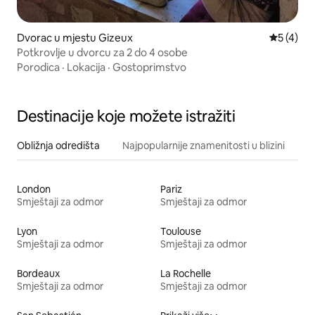
Dvorac u mjestu Gizeux
Prosječna
5 (4)
Potkrovlje u dvorcu za 2 do 4 osobe
Porodica
·
Lokacija
·
Gostoprimstvo
Destinacije koje možete istražiti
Obližnja odredišta
Najpopularnije znamenitosti u blizini
London
Pariz
Smještaji za odmor
Smještaji za odmor
Lyon
Toulouse
Smještaji za odmor
Smještaji za odmor
Bordeaux
La Rochelle
Smještaji za odmor
Smještaji za odmor