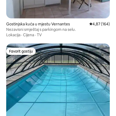
Gostinjska kuća u mjestu Vernantes
Prosječna ocjen
4,87 (164)
Nezavisni smještaj s parkingom na selu.
Lokacija
·
Cijena
·
TV
Favorit gostiju
Favorit gostiju