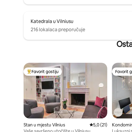
Katedrala u Vilniusu
216 lokalaca preporučuje
Ostal
Favorit gostiju
Favorit g
Glavni favorit gostiju
Favorit g
Stan u mjestu Vilnius
Prosječna ocjena: 5,0 
5,0 (21)
Kondomini
tis
Vaše savršeno utočište u Vilniusu
Luksuzni 