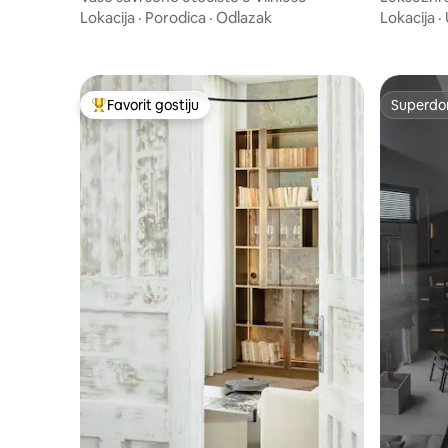
rezervisa
Lokacija
·
Porodica
·
Odlazak
Lokacija
·
Favorit gostiju
Superdo
Glavni favorit gostiju
Superdo