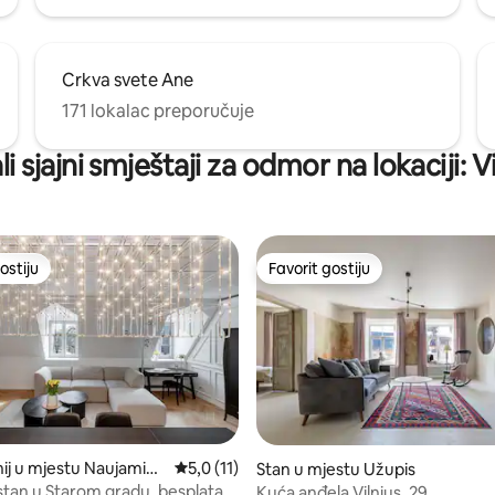
Crkva svete Ane
171 lokalac preporučuje
i sjajni smještaji za odmor na lokaciji: V
ostiju
Favorit gostiju
ostiju
Favorit gostiju
od 5, recenzija: 21
j u mjestu Naujamies
Prosječna ocjena: 5,0 od 5, recenzija: 11
5,0 (11)
Stan u mjestu Užupis
stan u Starom gradu, besplatan
Kuća anđela Vilnius, 29