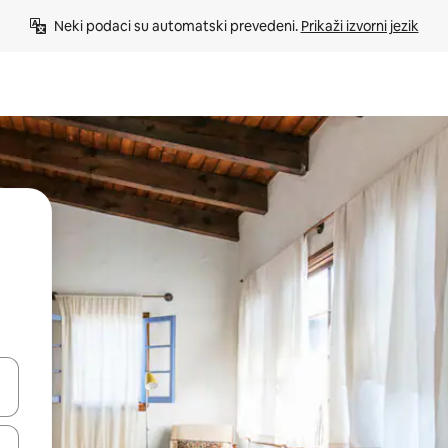
Neki podaci su automatski prevedeni. 
Prikaži izvorni jezik
e pomoću strelica ili ih pregledajte dodirom ili povlačenjem prsta.