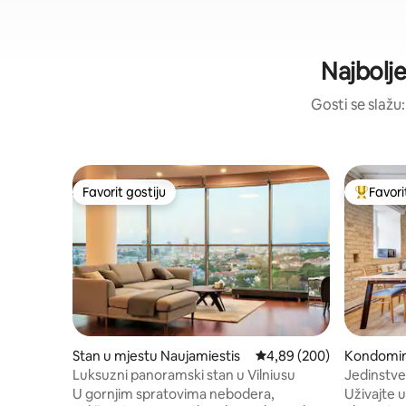
Najbolje
Gosti se slažu:
Favorit gostiju
Favori
Favorit gostiju
Glavni fa
Stan u mjestu Naujamiestis
Prosječna ocjena: 4,89 o
4,89 (200)
Kondomini
Luksuzni panoramski stan u Vilniusu
Jedinstve
gradu
U gornjim spratovima nebodera,
Uživajte 