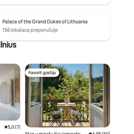
Palace of the Grand Dukes of Lithuania
156 lokalaca preporučuje
ilnius
Favorit gostiju
Favorit gostiju
Prosječna ocjena: 5,0 od 5, recenzija: 7
5,0 (7)
Stan u mjestu Naujamiestis
Prosječna ocjena: 4,95
4,95 (40)