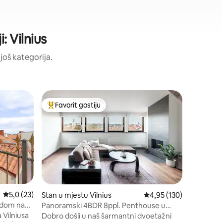
: Vilnius
 još kategorija.
Stan u mj
Favorit gostiju
Favori
Glavni favorit gostiju
Glavni f
Pop Haus 
Boravite
stanu u k
Ovaj živo
Vilniusa j
stil, prakti
Lokacija
nekoliko 
butika i u
gradom od
Prosječna ocjena: 5,0 od 5, recenzija: 23
5,0 (23)
Stan u mjestu Vilnius
Prosječna ocjena: 4,95 
4,95 (130)
za ljubite
ledom na
Panoramski 4BDR 8ppl. Penthouse u
istraživa
Starom gradu
 Vilniusa
Dobro došli u naš šarmantni dvoetažni
udobnost,