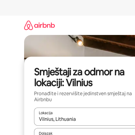
Pređi
na
sadržaj
Smještaji za odmor na
lokaciji: Vilnius
Pronađite i rezervišite jedinstven smještaj na
Airbnbu
Lokacija
Kad rezultati budu dostupni, krećite se gore i dolj
Dolazak