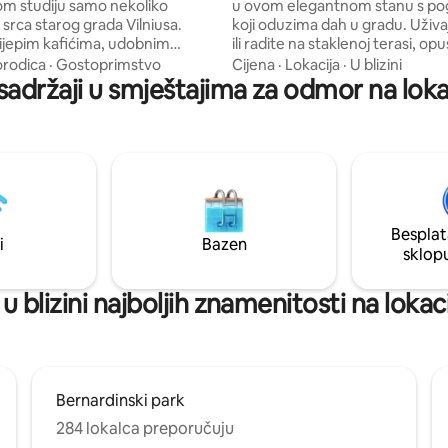
m studiju samo nekoliko
u ovom elegantnom stanu s p
srca starog grada Vilniusa.
koji oduzima dah u gradu. Uživaj
ijepim kafićima, udobnim
ili radite na staklenoj terasi, op
 unutrašnjim tržnicama i
balkonu ili se opustite u elegan
orodica
·
Gostoprimstvo
Cijena
·
Lokacija
·
U blizini
odličnim pogledom na Vilnius,
spavaćoj sobi. Stan ima potpun
sadržaji u smještajima za odmor na lokaci
io od 38 kvadratnih metara
opremljenu kuhinju, kupatilo s 
 potpuno opremljenu kuhinju,
udoban kauč na razvlačenje ok
WI-FI (500 MB/s), TV s Netflixom
prema horizontu. Savršeno za 
krevet. Nalazi se u 120
putnike koji putuju sami ili rade 
roj baštini, samo četiri
Klima uređaj na terasi. Zgrada 
 stanice udaljene od
ima lift radi lakšeg snalaženja. I
 Vilnius i 10 minuta hoda do
angel_house_vilnius
Besplat
ke/autobuske stanice.
i
Bazen
sklop
u blizini najboljih znamenitosti na lokacij
Bernardinski park
284 lokalca preporučuju