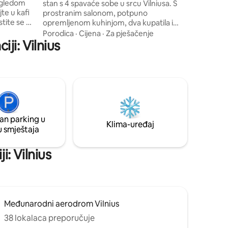
ogledom
stan s 4 spavaće sobe u srcu Vilniusa. S
Vilniusa.
te u kafi
prostranim salonom, potpuno
ustite se na
opremljenom kuhinjom, dva kupatila i
tnoj
udobnim balkonom, to je vaše savršeno
Porodica
·
Cijena
·
Za pješačenje
o
ji: Vilnius
urbano utočište. Budite inspirisani
tušem i
originalnom umjetnošću i uživajte u
renut
izuzetnim pogledima na dvorac
parove,
Gediminas, brdo Tri križa i stoljetne
na daljinu.
crkvene tornjeve. Uživajte u autentičnoj
također
muzici historijskih crkava i istražite
nsta:
živopisne kafiće, galerije, trgovine i
restorane na samom pragu.
an parking u
Klima-uređaj
u smještaja
i: Vilnius
Međunarodni aerodrom Vilnius
38 lokalaca preporučuje