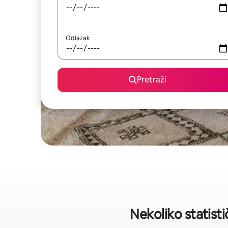
Odlazak
Pretraži
Nekoliko statisti