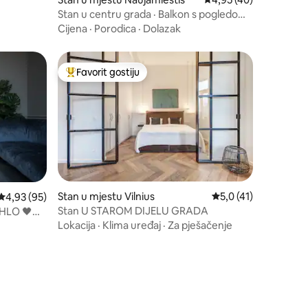
Stan u centru grada · Balkon s pogledom
na parking · Besplatan parking
Cijena
·
Porodica
·
Dolazak
Favorit gostiju
Glavni favorit gostiju
Stan u mjestu Vilnius
Prosječna ocjena: 5,0
5,0 (41)
Prosječna ocjena: 4,93 od 5, recenzija: 95
4,93 (95)
Stan U STAROM DIJELU GRADA
AHLO 🖤
Lokacija
·
Klima uređaj
·
Za pješačenje