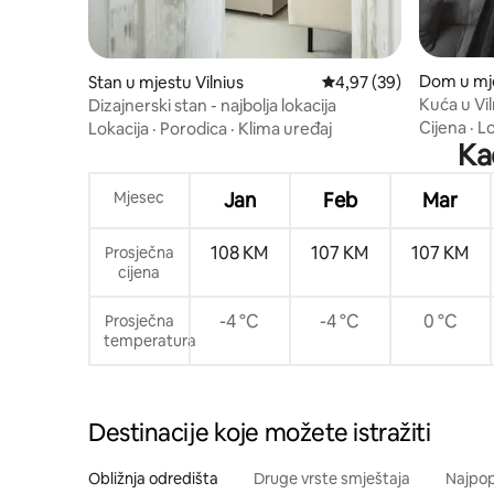
Dom u mje
Stan u mjestu Vilnius
Prosječna ocjena: 4,97 
4,97 (39)
Kuća u Vil
Dizajnerski stan - najbolja lokacija
starog gr
Cijena
·
Lo
Lokacija
·
Porodica
·
Klima uređaj
Kad
Mjesec
Jan
Feb
Mar
108 KM
107 KM
107 KM
Prosječna
cijena
-4 °C
-4 °C
0 °C
Prosječna
temperatura
Destinacije koje možete istražiti
Obližnja odredišta
Druge vrste smještaja
Najpopu