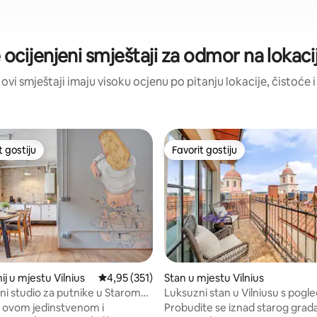
 ocijenjeni smještaji za odmor na lokaciji
 ovi smještaji imaju visoku ocjenu po pitanju lokacije, čistoće i
t gostiju
Favorit gostiju
vorit gostiju
Favorit gostiju
d 5, recenzija: 200
j u mjestu Vilnius
Prosječna ocjena: 4,95 od 5, recenzija: 351
4,95 (351)
Stan u mjestu Vilnius
ni studio za putnike u Starom
Luksuzni stan u Vilniusu s pog
horizont, 111
u ovom jedinstvenom i
Probudite se iznad starog grada