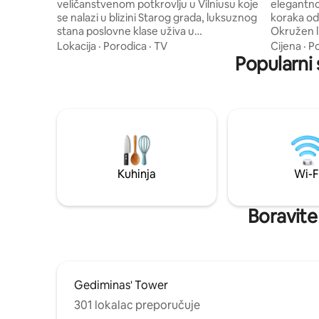
veličanstvenom potkrovlju u Vilniusu koje
elegantno
se nalazi u blizini Starog grada, luksuznog
koraka od 
stana poslovne klase uživa u
Okružen l
panoramskom pogledu na historiju
barovima,
Lokacija
·
Porodica
·
TV
Cijena
·
P
Vilniusa. Stan je udaljen samo 10 minuta
parkom s 
Popularni 
hoda od Starog grada. Tu su zapanjujući
ovaj stud
prozori od poda do stropa koji vam
uključuje
pružaju najvrjedniji pogled na Vilnius. Za
vrlo brzi 
opuštajući odmor tu je vrlo udobna,
i udoban bračni 
eklektična spavaća soba s velikim
godina sta
bračnim krevetom. Stan je također
autobuske
opremljen velikim televizorom i
aerodroma
bibliotekom širokog ekrana.
željeznič
Kuhinja
Wi-F
Boravite 
Gediminas' Tower
301 lokalac preporučuje