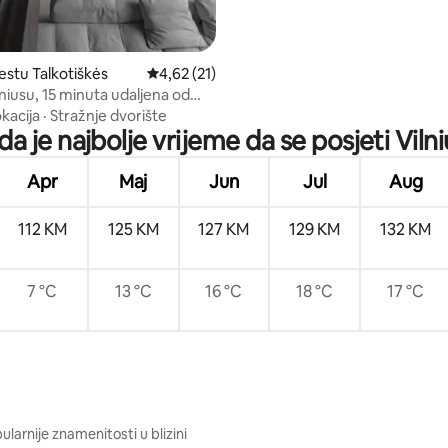
stu Talkotiškės
Prosječna ocjena: 4,62 od 5, recenzija: 21
4,62 (21)
od 5, recenzija: 39
niusu, 15 minuta udaljena od
ada
kacija
·
Stražnje dvorište
a je najbolje vrijeme da se posjeti Viln
Apr
Maj
Jun
Jul
Aug
112 KM
125 KM
127 KM
129 KM
132 KM
7 °C
13 °C
16 °C
18 °C
17 °C
larnije znamenitosti u blizini