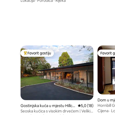
Lokacija
·
Porodica
·
Rijeka
Favorit gostiju
Favorit g
Glavni favorit gostiju
Favorit g
Dom u mj
Hornbill 
Gostinjska kuća u mjestu Hillcr
Prosječna ocjena: 5,0 
5,0 (18)
est
Cijena
·
Lo
Seoska kućica s visokim drvećem | Veliki