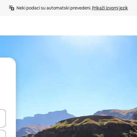
Neki podaci su automatski prevedeni. 
Prikaži izvorni jezik
e pomoću strelica ili ih pregledajte dodirom ili povlačenjem prsta.