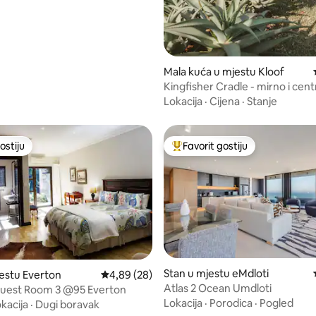
Mala kuća u mjestu Kloof
Kingfisher Cradle - mirno i cent
Lokacija
·
Cijena
·
Stanje
ostiju
Favorit gostiju
ostiju
Glavni favorit gostiju
Stan u mjestu eMdloti
estu Everton
Prosječna ocjena: 4,89 od 5, recenzija: 28
4,89 (28)
Atlas 2 Ocean Umdloti
Guest Room 3 @95 Everton
od 5, recenzija: 18
Lokacija
·
Porodica
·
Pogled
kacija
·
Dugi boravak