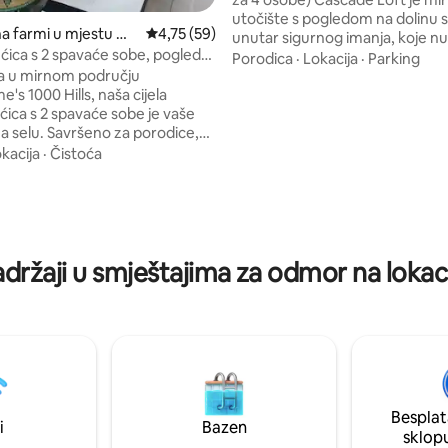
utočište s pogledom na dolinu
na farmi u mjestu Wa
Prosječna ocjena: 4,75 od 5, recenzija: 59
4,75 (59)
unutar sigurnog imanja, koje nu
ćica s 2 spavaće sobe, pogled
privatnost i prirodne ljepote. U
Porodica
·
Lokacija
·
Parking
, WI-FI, KLIMA-UREĐAJ
a u mirnom području
mogu spavati do četiri gosta, a 
's 1000 Hills, naša cijela
širokim pogledom na dolinu, m
ćica s 2 spavaće sobe je vaše
okruženjem za rad od kuće te 
d 5, recenzija: 117
na selu. Savršeno za porodice,
tušem. Besplatan parking i vanj
ne istraživače i sve one koji
sigurnosne kamere osiguravaju
kacija
·
Čistoća
i
praktičnost i bezbrižnost. Smje
: CCTV, oružani odgovor, +
mirnom području, ovo je ideala
 licu mjesta (diskretan, ali
s vlastitim kuhinjama za goste ko
. Udobnost u ✔️ smještaju:
sigurnost, prirodu i neometan 
premljena kuhinja, pametni TV,
adržaji u smještajima za odmor na lokac
 Bazen. Braai objekti + lomača.
divljih životinja: Spot bucks,
išeod300 ptica s vaše terase.
č sjećanja na vašu porodicu
Besplat
i
Bazen
sklop