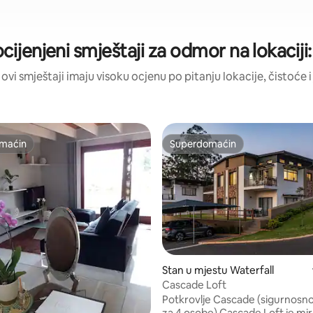
ocijenjeni smještaji za odmor na lokacij
 ovi smještaji imaju visoku ocjenu po pitanju lokacije, čistoće i
maćin
Superdomaćin
maćin
Superdomaćin
Stan u mjestu Waterfall
Cascade Loft
Potkrovlje Cascade (sigurnosno
za 4 osobe) Cascade Loft je mirno