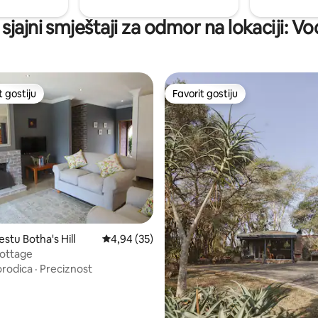
 sjajni smještaji za odmor na lokaciji: 
t gostiju
Favorit gostiju
vorit gostiju
Favorit gostiju
stu Botha's Hill
Prosječna ocjena: 4,94 od 5, recenzija: 35
4,94 (35)
Cottage
orodica
·
Preciznost
od 5, recenzija: 35