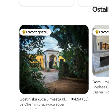
Kingshaka
Ostali
Favorit gostiju
Favori
Glavni favorit gostiju
Glavni fa
Dom u mje
Boplaas 
Cijena
·
P
Gostinjska kuća u mjestu Klo
Prosječna ocjena: 4,94 
4,94 (35)
of
Le Chemin 6 spavaća soba