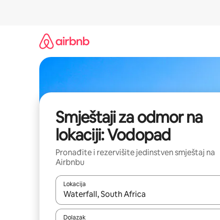
Pređi
na
sadržaj
Smještaji za odmor na
lokaciji: Vodopad
Pronađite i rezervišite jedinstven smještaj na
Airbnbu
Lokacija
Kad rezultati budu dostupni, krećite se gore i dolj
Dolazak