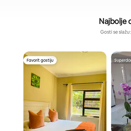
Najbolje 
Gosti se slažu:
Favorit gostiju
Superdo
Favorit gostiju
Superdo