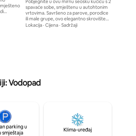
zvuku sl
Pobjegnite u ovu mirnu seosku kućicu s 2
 smješteno
objekta. A
spavaće sobe, smještenu u autohtonim
di
vrtovima. Savršeno za parove, porodice
 potkrovlju
ili male grupe, ovo elegantno skrovište
odlikuje se
udobno za 4 osobe i nudi jedinstven spoj
Lokacija
·
Cijena
·
Sadržaji
irnim
privatnosti i praktičnosti. Uživajte u
kadom i
prekrasnom pogledu na selo, dok ste
ske
nekoliko trenutaka daleko od lokalnih
prodavnica i restorana. Bilo da se
šten u vrlo
opuštate u vrtu, istražujete obližnje
n smještaj
atrakcije ili se opuštate u udobnosti naše
ji cijene
elegantne seoske kućice, pronaći ćete
odmor.
sve što vam je potrebno za nezaboravan
boravak.
iji: Vodopad
an parking u
Klima-uređaj
u smještaja