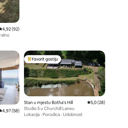
Prosječna ocjena: 4,92 od 5, recenzija: 92
4,92 (92)
ralno
Favorit gostiju
Glavni favorit gostiju
Stan u mjestu Botha's Hill
Prosječna ocjena: 5,0
5,0 (28)
Studio 5 u Churchill Laneu
Prosječna ocjena: 4,97 od 5, recenzija: 58
4,97 (58)
Lokacija
·
Porodica
·
Udobnost