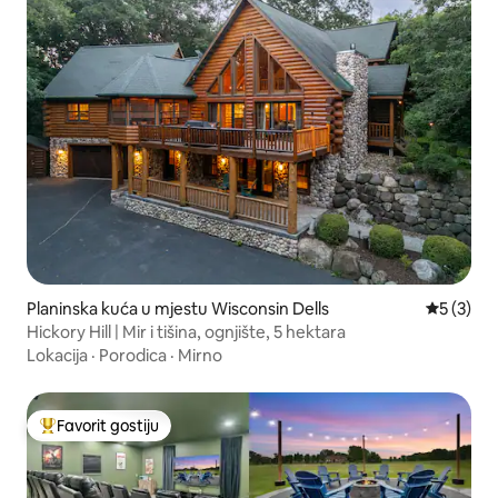
Planinska kuća u mjestu Wisconsin Dells
Prosječna
5 (3)
Hickory Hill | Mir i tišina, ognjište, 5 hektara
Lokacija
·
Porodica
·
Mirno
Favorit gostiju
Glavni favorit gostiju