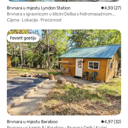
Brvnara u mjestu Lyndon Station
Prosječna ocje
4,93 (27)
Brvnara s igraonicom u blizini Dellsa s hidromasažnom
kadom
Cijena
·
Lokacija
·
Preciznost
Favorit gostiju
Favorit gostiju
Brvnara u mjestu Baraboo
Prosječna ocje
4,97 (32)
Brvnara uz kamin 8 | Baraboo • Brvnara Dells | Kućni