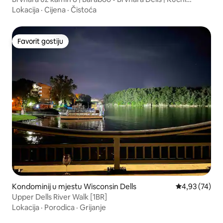
ljubimci su dozvoljeni
Lokacija
·
Cijena
·
Čistoća
Favorit gostiju
Favorit gostiju
Kondominij u mjestu Wisconsin Dells
Prosječna ocje
4,93 (74)
Upper Dells River Walk [1BR]
Lokacija
·
Porodica
·
Grijanje