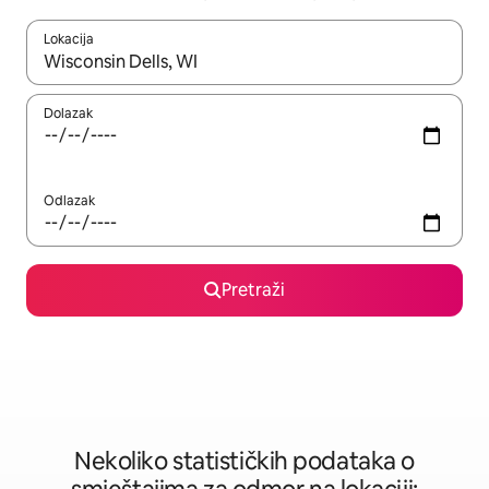
Lokacija
Kad rezultati budu dostupni, krećite se gore i dolje pomoću strel
Dolazak
Odlazak
Pretraži
Nekoliko statističkih podataka o