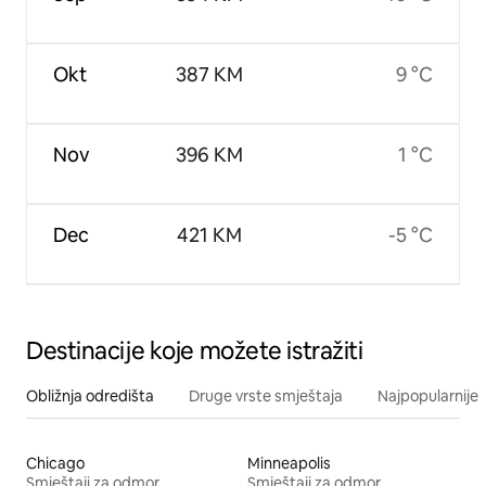
Okt
387 KM
9 °C
Nov
396 KM
1 °C
Dec
421 KM
-5 °C
Destinacije koje možete istražiti
Obližnja odredišta
Druge vrste smještaja
Najpopularnije z
Chicago
Minneapolis
Smještaji za odmor
Smještaji za odmor