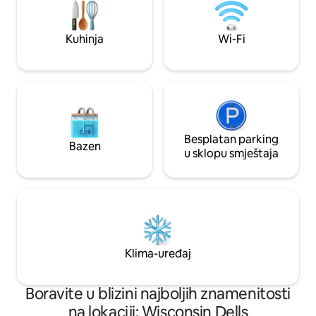
drvo 🌲 ★ BESPLATNI punjač za
električna vozila ★ Profesionalno
očišćeno 🧼 *Gost koji rezerviše mora
Kuhinja
Wi-Fi
imati najmanje 25 godina. To zahtijevaju
naša lokalna pravila udruženja stanara.
Besplatan parking
Bazen
u sklopu smještaja
Klima-uređaj
Boravite u blizini najboljih znamenitosti
na lokaciji: Wisconsin Dells