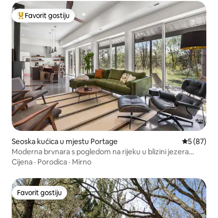
Favorit gostiju
Glavni favorit gostiju
Seoska kućica u mjestu Portage
Prosječna o
5 (87)
Moderna brvnara s pogledom na rijeku u blizini jezera
Devil's Lake
Cijena
·
Porodica
·
Mirno
Favorit gostiju
Favorit gostiju