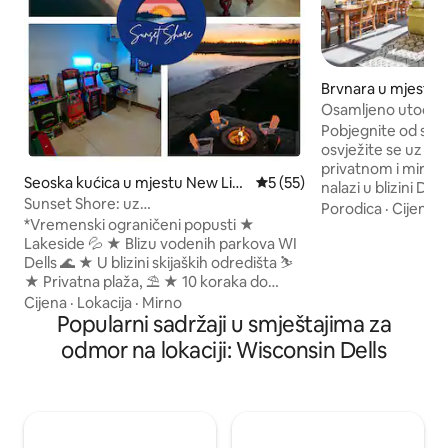
Brvnara u mjestu 
Osamljeno utočište
hidromasažnom kad
Pobjegnite od svak
terena
osvježite se uz ri
privatnom i mirno
Seoska kućica u mjestu New Lisb
Prosječna ocjena: 5 od 5, rec
5 (55)
nalazi u blizini Dev
on
Sunset Shore: uz
& Devil's Head Ski
Porodica
·
Cijena
·
jezero/plaža/arkada/jacuzzi/masaža
*Vremenski ograničeni popusti ★
Dells. Savršeno za
Lakeside 💦 ★ Blizu vodenih parkova WI
hidromasažnom ka
Dells 🌊 ★ U blizini skijaških odredišta ⛷
kajaka (maj-oktobar
★ Privatna plaža, ⛱️ ★ 10 koraka do
fudbal, pikado i i
plaže ★ Garaža za druženje:
Moderan prostrani 
Cijena
·
Lokacija
·
Mirno
grijana/klimatizirana Stol ★ za bilijar 🎱
Popularni sadržaji u smještajima za
prirodnim svjetlo
Pikado 🎯 Arcade 🎮 75” TV ★ Za 16
udobnošću i novi
odmor na lokaciji: Wisconsin Dells
osoba 🛏 ★ 2 bračna kreveta 👑★11
profesionalnom k
kreveta ukupno ★ 3 kupatila, ★ veliki 4K
roštiljem, kamino
televizori 📺 ★ Vrhunska stolica za
šporetom. Pitajte 
masažu, ognjište ★ ✨ za promatranje
otocima ili jednod
zvijezda 🔥 ★ Pogled na mirno borovo
skijanje/pješačenj