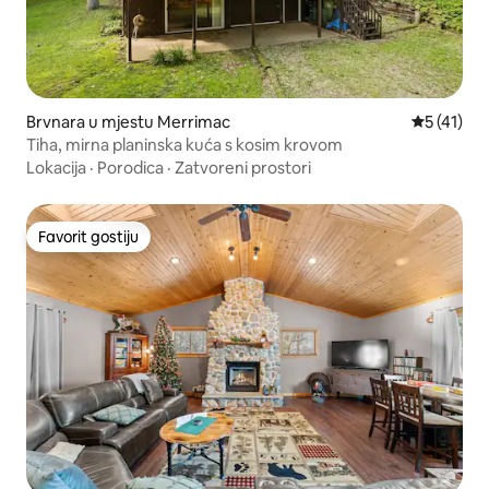
Brvnara u mjestu Merrimac
Prosječna 
5 (41)
Tiha, mirna planinska kuća s kosim krovom
Lokacija
·
Porodica
·
Zatvoreni prostori
Favorit gostiju
Favorit gostiju