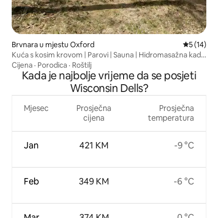
Brvnara u mjestu Oxford
Prosječna 
5 (14)
Kuća s kosim krovom | Parovi | Sauna | Hidromasažna kada
| Ognjište
Cijena
·
Porodica
·
Roštilj
Kada je najbolje vrijeme da se posjeti
Wisconsin Dells?
Mjesec
Prosječna
Prosječna
cijena
temperatura
Jan
421 KM
-9 °C
Feb
349 KM
-6 °C
Mar
374 KM
0 °C