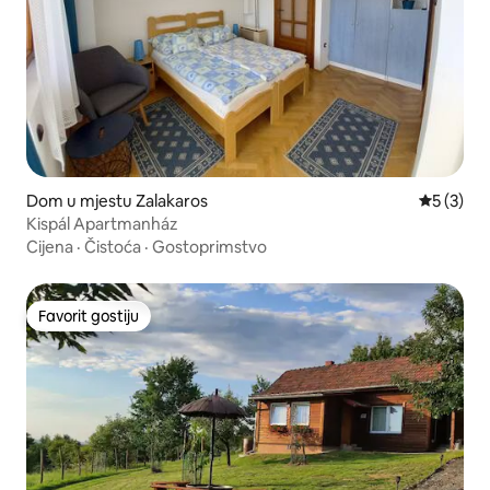
Dom u mjestu Zalakaros
Prosječna
5 (3)
Kispál Apartmanház
Cijena
·
Čistoća
·
Gostoprimstvo
Favorit gostiju
Favorit gostiju