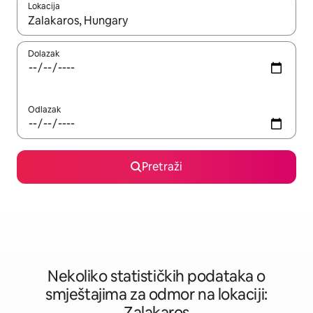
Lokacija
Kad rezultati budu dostupni, krećite se gore i dolje pomoću strel
Dolazak
Odlazak
Pretraži
Nekoliko statističkih podataka o
smještajima za odmor na lokaciji:
Zalakaros