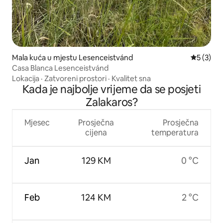
Mala kuća u mjestu Lesenceistvánd
Prosječna
5 (3)
Casa Blanca Lesenceistvánd
Lokacija
·
Zatvoreni prostori
·
Kvalitet sna
Kada je najbolje vrijeme da se posjeti
Zalakaros?
Mjesec
Prosječna
Prosječna
cijena
temperatura
Jan
129 KM
0 °C
Feb
124 KM
2 °C