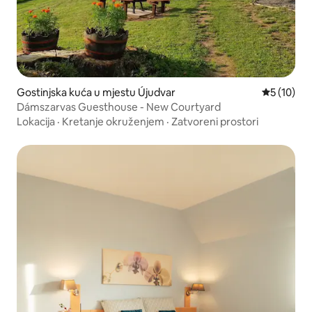
Gostinjska kuća u mjestu Újudvar
Prosječna 
5 (10)
Dámszarvas Guesthouse - New Courtyard
Lokacija
·
Kretanje okruženjem
·
Zatvoreni prostori