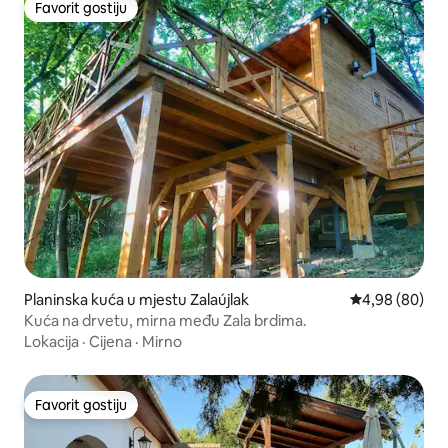
Favorit gostiju
Favorit gostiju
Planinska kuća u mjestu Zalaújlak
Prosječna ocje
4,98 (80)
Kuća na drvetu, mirna među Zala brdima.
Lokacija
·
Cijena
·
Mirno
Favorit gostiju
Favorit gostiju