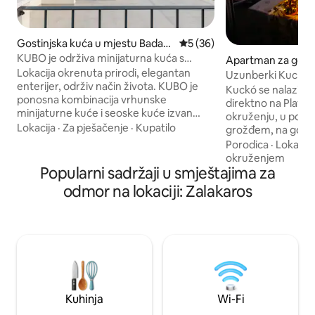
Gostinjska kuća u mjestu Badacs
Prosječna ocjena: 5 od 5, rec
5 (36)
onytördemic
KUBO je održiva minijaturna kuća s
Apartman za goste
panoramom
Lokacija okrenuta prirodi, elegantan
sencefalu
Uzunberki Kuckó i
enterijer, održiv način života. KUBO je
Uplands
Kuckó se nalazi u 
ponosna kombinacija vrhunske
direktno na Plavoj 
minijaturne kuće i seoske kuće izvan
okruženju, u pod
mreže. Odličan za 2 osobe koje se zaista
Lokacija
·
Za pješačenje
·
Kupatilo
grožđem, na gorn
žele isključiti od svega. Nalazi se usred
porodične vinske k
Porodica
·
Lokacija
vinograda u Badacsonyju, s
„prirodu” čini vini
okruženjem
panoramskim pogledom od 360 stepeni
Popularni sadržaji u smještajima za
uzgojenog grožđa (
na planine Balatona koji oduzima dah.
okolini ima mnogo 
odmor na lokaciji: Zalakaros
KUBO je potpuno samodovoljan, pa vam
mogućnosti za plan
tako pomaže da naučite neke
frižideru, grijanom
svakodnevne trikove za ekološki
električnim grijal
prihvatljiv način života, a istovremeno
veličanstvenom 
nudi ugodan enterijer i jedinstven
zimi ili u mnogim
doživljaj za ljetno opuštanje.
području. Raduje
odgovoru!
Kuhinja
Wi-Fi