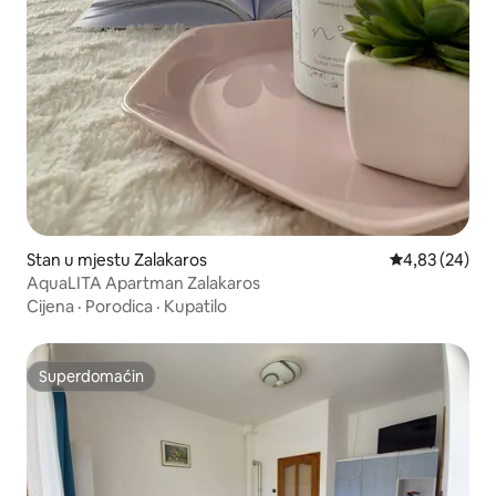
Stan u mjestu Zalakaros
Prosječna ocje
4,83 (24)
AquaLITA Apartman Zalakaros
Cijena
·
Porodica
·
Kupatilo
Superdomaćin
Superdomaćin