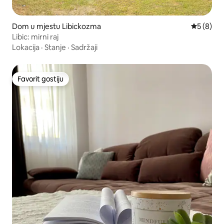
Dom u mjestu Libickozma
Prosječna 
5 (8)
Libic: mirni raj
Lokacija
·
Stanje
·
Sadržaji
Favorit gostiju
Favorit gostiju