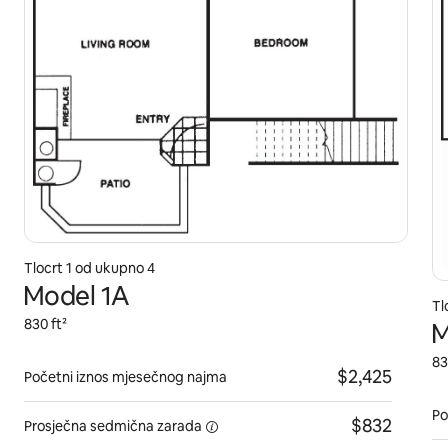
Tlocrt 1 od ukupno 4
Model 1A
Tl
830 ft²
M
83
$2,425
Početni iznos mjesečnog najma
Po
$832
Prosječna sedmična
zarada