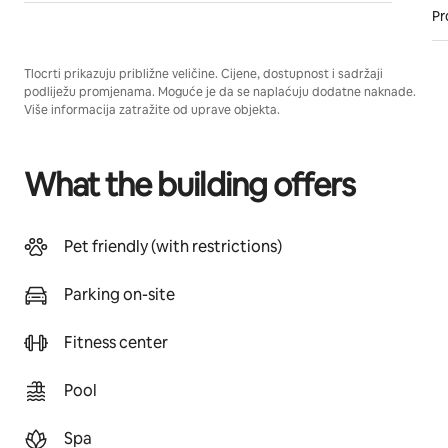
Pr
Tlocrti prikazuju približne veličine. Cijene, dostupnost i sadržaji
podliježu promjenama. Moguće je da se naplaćuju dodatne naknade.
Više informacija zatražite od uprave objekta.
What the building offers
Pet friendly (with restrictions)
Parking on-site
Fitness center
Pool
Spa