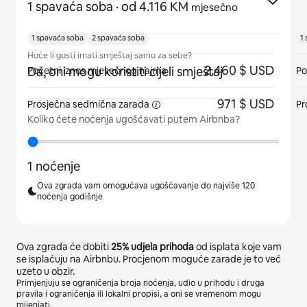
1 spavaća soba
· od 4.116 KM
mjesečno
1 spavaća soba
2 spavaća soba
1
Hoće li gosti imati smještaj samo za sebe?
2.460 $ USD
Da, oni mogu koristiti cijeli smještaj
Početni iznos mjesečnog najma
Po
971 $ USD
Prosječna sedmična
zarada
Pr
Koliko ćete noćenja ugošćavati putem Airbnba?
1 noćenje
Ova zgrada vam omogućava ugošćavanje do najviše 120
noćenja godišnje
Ova zgrada će dobiti
25%
udjela prihoda
od isplata koje vam
se isplaćuju na Airbnbu. Procjenom moguće zarade je to već
uzeto u obzir.
Primjenjuju se ograničenja broja noćenja, udio u prihodu i druga
pravila i ograničenja ili lokalni propisi, a oni se vremenom mogu
mijenjati.