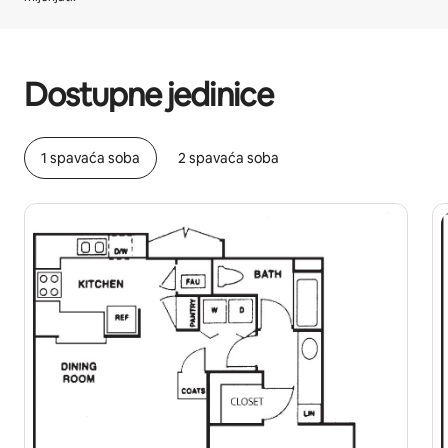
Vaša potencijalna zarada iznosi BAM1412 mjesečno
Dostupne jedinice
1 spavaća soba
2 spavaća soba