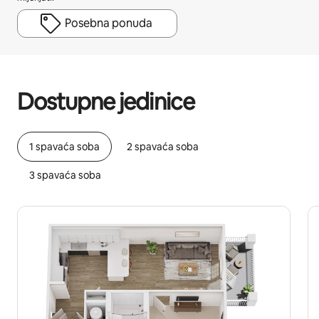
Posebna ponuda
Vaša potencijalna zarada iznosi BAM901 mjesečno
Dostupne jedinice
1 spavaća soba
2 spavaća soba
3 spavaća soba