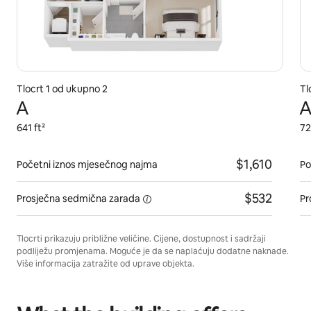
Tlocrt 1 od ukupno 2
Tl
A
A
641 ft²
72
$1,610
Početni iznos mjesečnog najma
Po
$532
Prosječna sedmična
zarada
Pr
Tlocrti prikazuju približne veličine. Cijene, dostupnost i sadržaji
podliježu promjenama. Moguće je da se naplaćuju dodatne naknade.
Više informacija zatražite od uprave objekta.