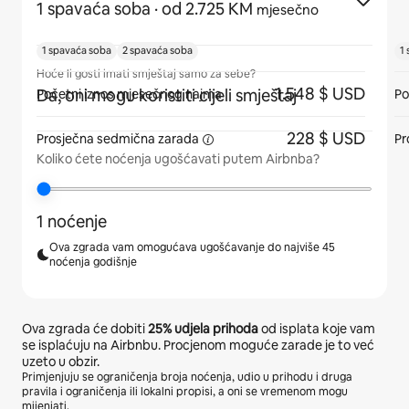
1 spavaća soba
· od 2.725 KM
mjesečno
1 spavaća soba
2 spavaća soba
1
Hoće li gosti imati smještaj samo za sebe?
1.548 $ USD
Da, oni mogu koristiti cijeli smještaj
Početni iznos mjesečnog najma
Po
228 $ USD
Prosječna sedmična
zarada
Pr
Koliko ćete noćenja ugošćavati putem Airbnba?
1 noćenje
Ova zgrada vam omogućava ugošćavanje do najviše 45
noćenja godišnje
Ova zgrada će dobiti
25%
udjela prihoda
od isplata koje vam
se isplaćuju na Airbnbu. Procjenom moguće zarade je to već
uzeto u obzir.
Primjenjuju se ograničenja broja noćenja, udio u prihodu i druga
pravila i ograničenja ili lokalni propisi, a oni se vremenom mogu
mijenjati.