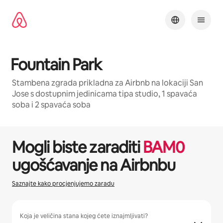
Pređi
na
sadržaj
Fountain Park
Stambena zgrada prikladna za Airbnb na lokaciji San
Jose s dostupnim jedinicama tipa studio, 1 spavaća
soba i 2 spavaća soba
1 / 22
Prikazano 0 od 0 stavki
Mogli biste zaraditi
BAM
0
ugošćavanje na Airbnbu
Saznajte kako procjenjujemo zaradu
Koja je veličina stana kojeg ćete iznajmljivati?