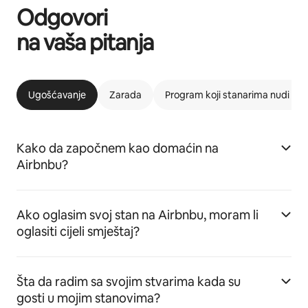
Odgovori
na vaša pitanja
Ugošćavanje
Zarada
Program koji stanarima nudi m
Kako da započnem kao domaćin na
Airbnbu?
Ako oglasim svoj stan na Airbnbu, moram li
oglasiti cijeli smještaj?
Šta da radim sa svojim stvarima kada su
gosti u mojim stanovima?