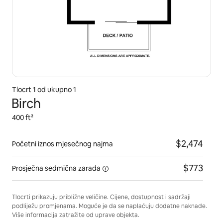
Tlocrt 1 od ukupno 1
Birch
400 ft²
$2,474
Početni iznos mjesečnog najma
$773
Prosječna sedmična
zarada
Tlocrti prikazuju približne veličine. Cijene, dostupnost i sadržaji
podliježu promjenama. Moguće je da se naplaćuju dodatne naknade.
Više informacija zatražite od uprave objekta.