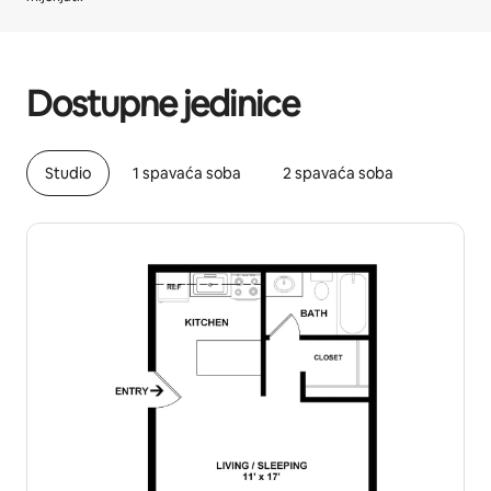
Vaša potencijalna zarada iznosi BAM1307 mjesečno
Dostupne jedinice
Studio
1 spavaća soba
2 spavaća soba