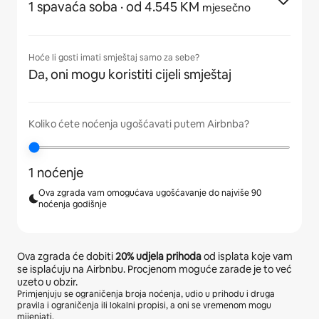
1 spavaća soba
· od 4.545 KM
mjesečno
Hoće li gosti imati smještaj samo za sebe?
Da, oni mogu koristiti cijeli smještaj
Koliko ćete noćenja ugošćavati putem Airbnba?
1 noćenje
Ova zgrada vam omogućava ugošćavanje do najviše 90
noćenja godišnje
Ova zgrada će dobiti
20%
udjela prihoda
od isplata koje vam
se isplaćuju na Airbnbu. Procjenom moguće zarade je to već
uzeto u obzir.
Primjenjuju se ograničenja broja noćenja, udio u prihodu i druga
pravila i ograničenja ili lokalni propisi, a oni se vremenom mogu
mijenjati.