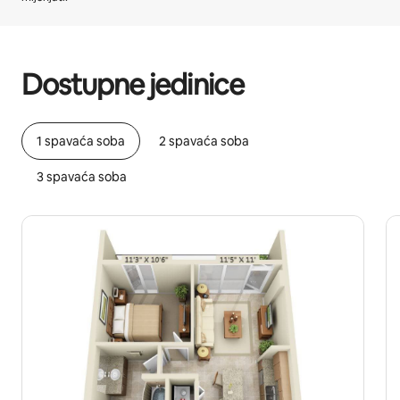
Vaša potencijalna zarada iznosi BAM1157 mjesečno
Dostupne jedinice
1 spavaća soba
2 spavaća soba
3 spavaća soba