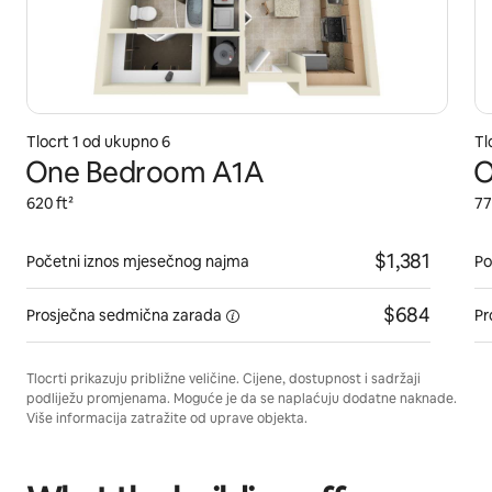
Tlocrt 1 od ukupno 6
Tl
One Bedroom A1A
O
620 ft²
77
$1,381
Početni iznos mjesečnog najma
Po
$684
Prosječna sedmična
zarada
Pr
Tlocrti prikazuju približne veličine. Cijene, dostupnost i sadržaji
podliježu promjenama. Moguće je da se naplaćuju dodatne naknade.
Više informacija zatražite od uprave objekta.