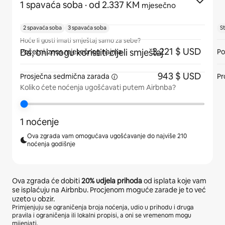
1 spavaća soba
· od 2.337 KM
mjesečno
2 spavaća soba
3 spavaća soba
S
Hoće li gosti imati smještaj samo za sebe?
3.221 $ USD
Da, oni mogu koristiti cijeli smještaj
Početni iznos mjesečnog najma
Po
943 $ USD
Prosječna sedmična
zarada
Pr
Koliko ćete noćenja ugošćavati putem Airbnba?
1 noćenje
Ova zgrada vam omogućava ugošćavanje do najviše 210
noćenja godišnje
Ova zgrada će dobiti
20%
udjela prihoda
od isplata koje vam
se isplaćuju na Airbnbu. Procjenom moguće zarade je to već
uzeto u obzir.
Primjenjuju se ograničenja broja noćenja, udio u prihodu i druga
pravila i ograničenja ili lokalni propisi, a oni se vremenom mogu
mijenjati.