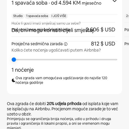
1 spavaća soba
· od 4.594 KM
mjesečno
Studio
1 spavaća soba
I JOŠ VIŠE
2
Hoće li gosti imati smještaj samo za sebe?
2.606 $ USD
Da, oni mogu koristiti cijeli smještaj
Početni iznos mjesečnog najma
Po
812 $ USD
Prosječna sedmična
zarada
Pr
Koliko ćete noćenja ugošćavati putem Airbnba?
1 noćenje
Ova zgrada vam omogućava ugošćavanje do najviše 120
noćenja godišnje
Ova zgrada će dobiti
20%
udjela prihoda
od isplata koje vam
se isplaćuju na Airbnbu. Procjenom moguće zarade je to već
uzeto u obzir.
Primjenjuju se ograničenja broja noćenja, udio u prihodu i druga
pravila i ograničenja ili lokalni propisi, a oni se vremenom mogu
mijenjati.