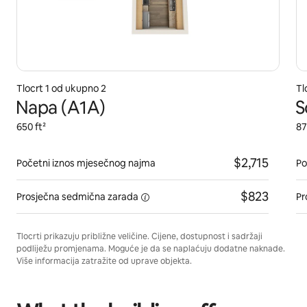
Tlocrt 1 od ukupno 2
Tl
Napa (A1A)
S
650 ft²
87
$2,715
Početni iznos mjesečnog najma
Po
$823
Prosječna sedmična
zarada
Pr
Tlocrti prikazuju približne veličine. Cijene, dostupnost i sadržaji
podliježu promjenama. Moguće je da se naplaćuju dodatne naknade.
Više informacija zatražite od uprave objekta.