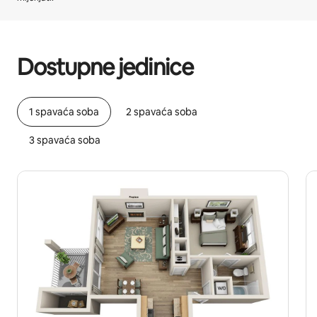
Vaša potencijalna zarada iznosi BAM1392 mjesečno
Dostupne jedinice
1 spavaća soba
2 spavaća soba
3 spavaća soba