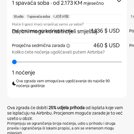
1 spavaća soba
· od 2.173 KM
mjesečno
Studio
1 spavaća soba
I JOŠ VIŠE
1
Hoće li gosti imati smještaj samo za sebe?
1.136 $ USD
Da, oni mogu koristiti cijeli smještaj
Početni iznos mjesečnog najma
Po
460 $ USD
Prosječna sedmična
zarada
Pr
Koliko ćete noćenja ugošćavati putem Airbnba?
1 noćenje
Ova zgrada vam omogućava ugošćavanje do najviše 90
noćenja godišnje
Ova zgrada će dobiti
25%
udjela prihoda
od isplata koje vam
se isplaćuju na Airbnbu. Procjenom moguće zarade je to već
uzeto u obzir.
Primjenjuju se ograničenja broja noćenja, udio u prihodu i druga
pravila i ograničenja ili lokalni propisi, a oni se vremenom mogu
mijenjati.