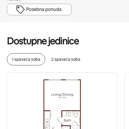
Posebna ponuda
Vaša potencijalna zarada iznosi BAM1239 mjesečno
Dostupne jedinice
1 spavaća soba
2 spavaća soba