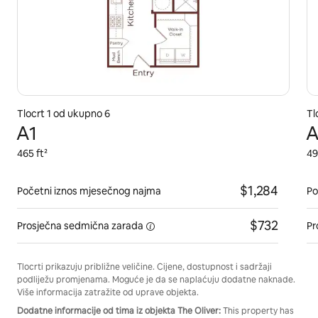
Tlocrt 1 od ukupno 6
Tl
A1
A
465 ft²
49
$1,284
Početni iznos mjesečnog najma
Po
$732
Prosječna sedmična
zarada
Pr
Tlocrti prikazuju približne veličine. Cijene, dostupnost i sadržaji
podliježu promjenama. Moguće je da se naplaćuju dodatne naknade.
Više informacija zatražite od uprave objekta.
Dodatne informacije od tima iz objekta The Oliver:
This property has