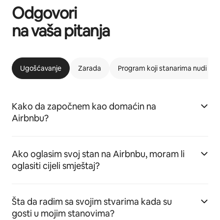
Odgovori
na vaša pitanja
Ugošćavanje
Zarada
Program koji stanarima nudi m
Kako da započnem kao domaćin na
Airbnbu?
Ako oglasim svoj stan na Airbnbu, moram li
oglasiti cijeli smještaj?
Šta da radim sa svojim stvarima kada su
gosti u mojim stanovima?