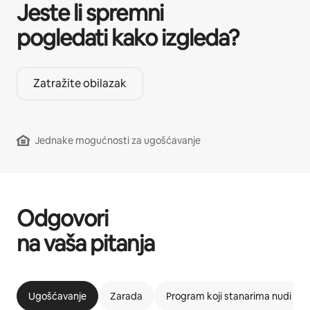
Jeste li spremni
pogledati kako izgleda?
Zatražite obilazak
Jednake mogućnosti za ugošćavanje
Odgovori
na vaša pitanja
Ugošćavanje
Zarada
Program koji stanarima nudi m