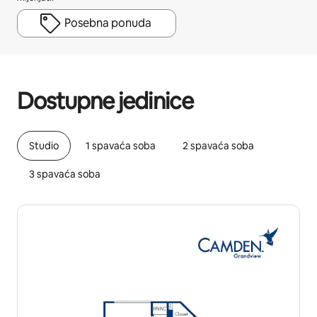
Posebna ponuda
Vaša potencijalna zarada iznosi BAM1201 mjesečno
Dostupne jedinice
Studio
1 spavaća soba
2 spavaća soba
3 spavaća soba