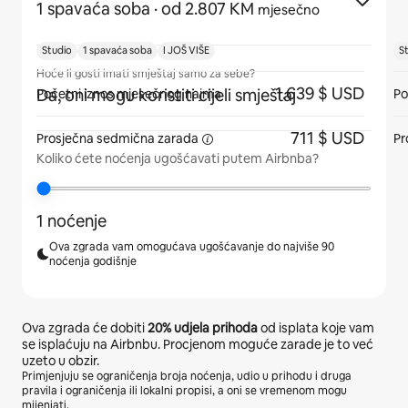
1 spavaća soba
· od 2.807 KM
mjesečno
Studio
1 spavaća soba
I JOŠ VIŠE
S
Hoće li gosti imati smještaj samo za sebe?
1.639 $ USD
Da, oni mogu koristiti cijeli smještaj
Početni iznos mjesečnog najma
Po
711 $ USD
Prosječna sedmična
zarada
Pr
Koliko ćete noćenja ugošćavati putem Airbnba?
1 noćenje
Ova zgrada vam omogućava ugošćavanje do najviše 90
noćenja godišnje
Ova zgrada će dobiti
20%
udjela prihoda
od isplata koje vam
se isplaćuju na Airbnbu. Procjenom moguće zarade je to već
uzeto u obzir.
Primjenjuju se ograničenja broja noćenja, udio u prihodu i druga
pravila i ograničenja ili lokalni propisi, a oni se vremenom mogu
mijenjati.