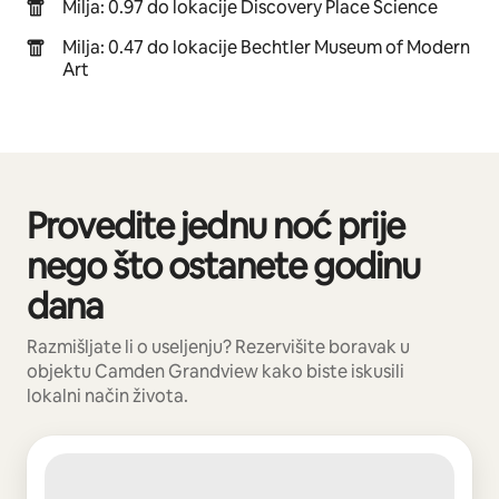
Milja: 0.97 do lokacije Discovery Place Science
Milja: 0.47 do lokacije Bechtler Museum of Modern
Art
Provedite jednu noć prije
Prikazano 0 od 0 stavki
nego što ostanete godinu
dana
Razmišljate li o useljenju? Rezervišite boravak u
objektu Camden Grandview kako biste iskusili
lokalni način života.