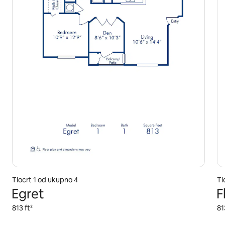
Tlocrt 1 od ukupno 4
Tl
Egret
F
813 ft²
81