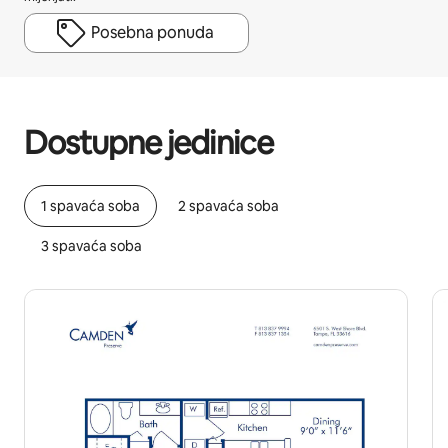
Posebna ponuda
Vaša potencijalna zarada iznosi BAM780 mjesečno
Dostupne jedinice
1 spavaća soba
2 spavaća soba
3 spavaća soba