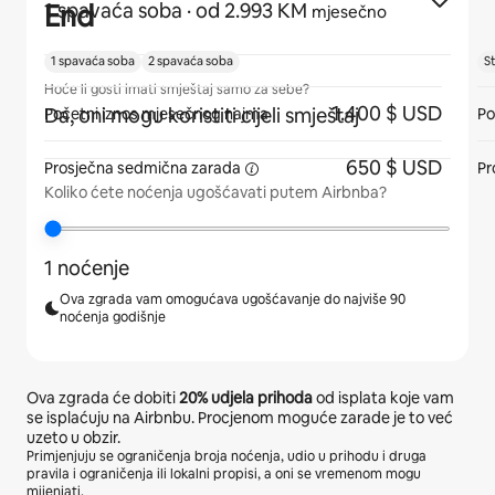
End
1 spavaća soba
· od 2.993 KM
mjesečno
1 spavaća soba
2 spavaća soba
S
Hoće li gosti imati smještaj samo za sebe?
1.400 $ USD
Da, oni mogu koristiti cijeli smještaj
Početni iznos mjesečnog najma
Po
650 $ USD
Prosječna sedmična
zarada
Pr
Koliko ćete noćenja ugošćavati putem Airbnba?
1 noćenje
Ova zgrada vam omogućava ugošćavanje do najviše 90
noćenja godišnje
Ova zgrada će dobiti
20%
udjela prihoda
od isplata koje vam
se isplaćuju na Airbnbu. Procjenom moguće zarade je to već
uzeto u obzir.
Primjenjuju se ograničenja broja noćenja, udio u prihodu i druga
pravila i ograničenja ili lokalni propisi, a oni se vremenom mogu
mijenjati.