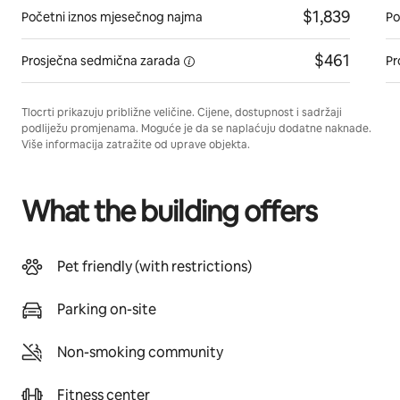
$1,839
Početni iznos mjesečnog najma
Po
$461
Prosječna sedmična
zarada
Pr
Tlocrti prikazuju približne veličine. Cijene, dostupnost i sadržaji
podliježu promjenama. Moguće je da se naplaćuju dodatne naknade.
Više informacija zatražite od uprave objekta.
What the building offers
Pet friendly (with restrictions)
Parking on-site
Non-smoking community
Fitness center