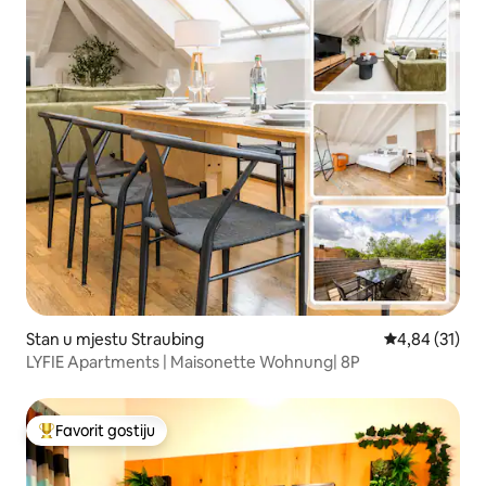
Stan u mjestu Straubing
Prosječna ocje
4,84 (31)
LYFIE Apartments | Maisonette Wohnung| 8P
Favorit gostiju
Glavni favorit gostiju