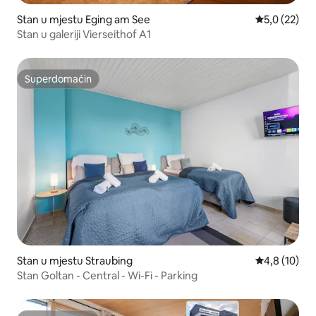
Stan u mjestu Eging am See
Prosječna ocj
5,0 (22)
Stan u galeriji Vierseithof A1
Superdomaćin
Superdomaćin
Stan u mjestu Straubing
Prosječna ocj
4,8 (10)
Stan Goltan - Central - Wi-Fi - Parking