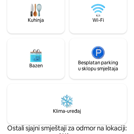
TV-A, Zabranje
Vlastito parking mjesto ✿ Centralna
lokacija i pješačka udaljenost od starog
grada i željezničke stanice
Kuhinja
Wi-Fi
Besplatan parking
Bazen
u sklopu smještaja
Klima-uređaj
Ostali sjajni smještaji za odmor na lokaciji: