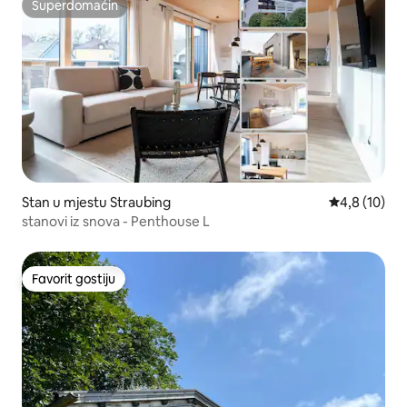
Superdomaćin
Superdomaćin
Stan u mjestu Straubing
Prosječna ocj
4,8 (10)
stanovi iz snova - Penthouse L
Favorit gostiju
Favorit gostiju