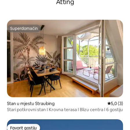
Atting
Superdomaćin
Superdomaćin
Stan u mjestu Straubing
Prosječna o
5,0 (3)
Stari potkrovni stan I Krovna terasa I Blizu centra I 6 gostiju
Favorit gostiju