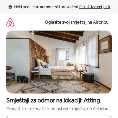
Pređi
Neki podaci su automatski prevedeni. 
Prikaži izvorni jezik
na
sadržaj
Oglasite svoj smještaj na Airbnbu
Smještaji za odmor na lokaciji: Atting
Pronađite i rezervišite jedinstven smještaj na Airbnbu