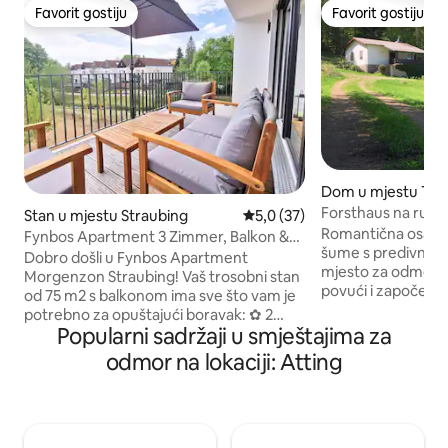
Favorit gostiju
Favorit gostiju
Favorit gostiju
Favorit gostiju
Dom u mjestu Trai
Forsthaus na rub
Stan u mjestu Straubing
Prosječna ocjena: 5,0 od 5, rec
5,0 (37)
Bayer. Šuma
Romantična osamlj
Fynbos Apartment 3 Zimmer, Balkon &
šume s predivnim pogl
Parkplatz
Dobro došli u Fynbos Apartment
mjesto za odmor i o
Morgenzon Straubing! Vaš trosobni stan
povući i započeti 
od 75 m2 s balkonom ima sve što vam je
šumskim zrakom? U našoj kući na rub
potrebno za opuštajući boravak: ✿ 2
šume dajemo vam p
Popularni sadržaji u smještajima za
spavaće sobe s velikim bračnim
zelene misli. Ali kao kuća bivšeg šumara,
krevetom (1,80 x 2 m) ✿ Kauč na
odmor na lokaciji: Atting
neasfaltirana šums
razvlačenje u dnevnoj sobi (1,40 x 2 m) ✿
laka. Potreban vam
55" Smart TV (za Netflix & Co.) ✿
razmakom od tla i
NESPRESSO kolekcija kafe i čaja ✿
mogućnostima. Sre
Potpuno opremljena kuhinja ✿ Tihi radni
mobilni prijem 5G. NEMA WI-FIJA, NEM
prostor ✿ Balkon s pogledom na potok ✿