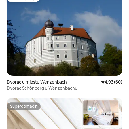
Favorit gostiju
Dvorac u mjestu Wenzenbach
Prosječna ocje
4,93 (60)
Dvorac Schönberg u Wenzenbachu
Superdomaćin
Superdomaćin