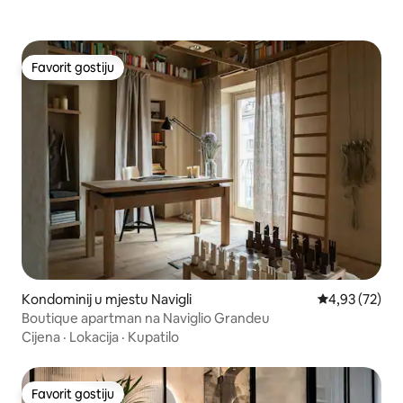
Favorit gostiju
Favorit gostiju
Kondominij u mjestu Navigli
Prosječna ocje
4,93 (72)
Boutique apartman na Naviglio Grandeu
Cijena
·
Lokacija
·
Kupatilo
Favorit gostiju
Favorit gostiju