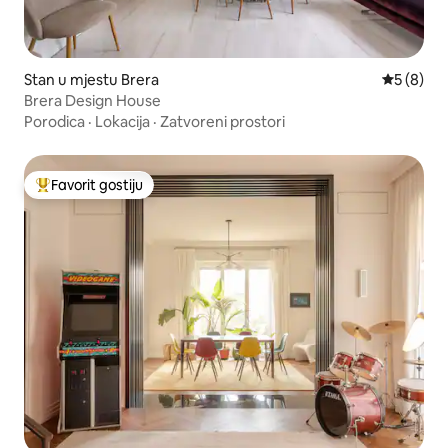
Stan u mjestu Brera
Prosječna 
5 (8)
Brera Design House
Porodica
·
Lokacija
·
Zatvoreni prostori
Favorit gostiju
Glavni favorit gostiju