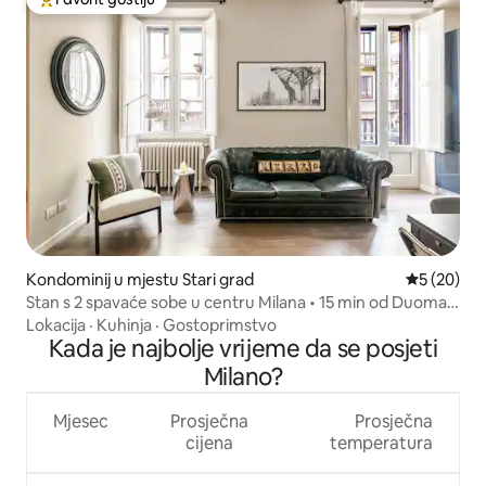
Glavni favorit gostiju
Kondominij u mjestu Stari grad
Prosječna o
5 (20)
Stan s 2 spavaće sobe u centru Milana • 15 min od Duoma •
Balkon
Lokacija
·
Kuhinja
·
Gostoprimstvo
Kada je najbolje vrijeme da se posjeti
Milano?
Mjesec
Prosječna
Prosječna
cijena
temperatura