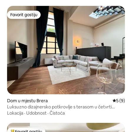
Favorit gostiju
Favorit gostiju
Dom u mjestu Brera
Prosječna 
5 (9)
Luksuzno dizajnersko potkrovlje s terasom u četvrti
Moscova & Brera
Lokacija
·
Udobnost
·
Čistoća
Favorit gostiju