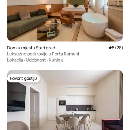
Dom u mjestu Stari grad
Prosječna o
5 (28)
Luksuzno potkrovlje u Porta Romani
Lokacija
·
Udobnost
·
Kuhinja
Favorit gostiju
Favorit gostiju