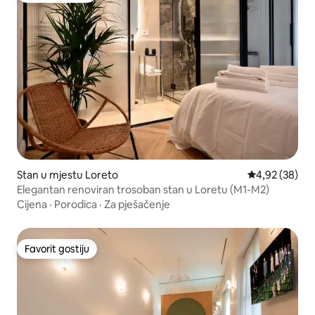
Stan u mjestu Loreto
Prosječna ocje
4,92 (38)
Elegantan renoviran trosoban stan u Loretu (M1-M2)
Cijena
·
Porodica
·
Za pješačenje
Favorit gostiju
Favorit gostiju