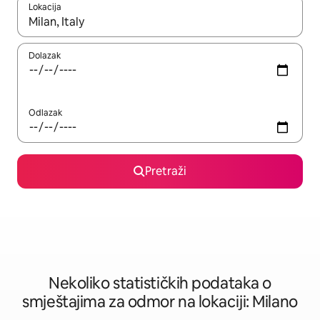
Lokacija
Kad rezultati budu dostupni, krećite se gore i dolje pomoću strel
Dolazak
Odlazak
Pretraži
Nekoliko statističkih podataka o
smještajima za odmor na lokaciji: Milano