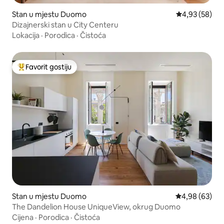
Stan u mjestu Duomo
Prosječna ocje
4,93 (58)
Dizajnerski stan u City Centeru
Lokacija
·
Porodica
·
Čistoća
Favorit gostiju
Glavni favorit gostiju
Stan u mjestu Duomo
Prosječna ocje
4,98 (63)
The Dandelion House UniqueView, okrug Duomo
Cijena
·
Porodica
·
Čistoća