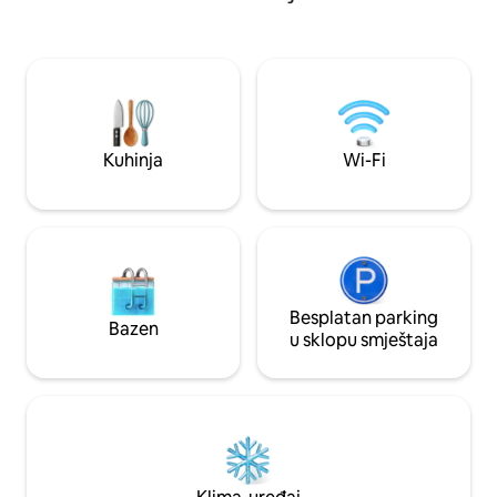
krevetima, kao i 2
dnevnoj sobi i 3. ku
nalazi hidromasaž
1. aprila do 31. okt
(najmanje 24 sata p
dodatnu naknadu, 
Kuhinja
Wi-Fi
Besplatan parking
Bazen
u sklopu smještaja