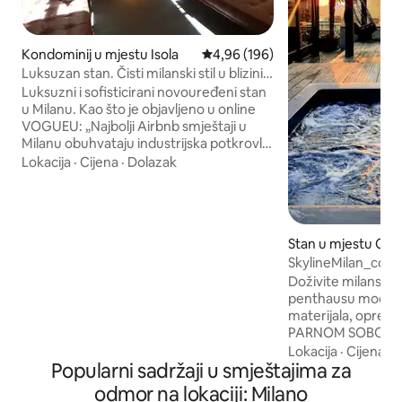
Kondominij u mjestu Isola
Prosječna ocjena: 4,96 od 5, rece
4,96 (196)
Luksuzan stan. Čisti milanski stil u blizini
Brere
Luksuzni i sofisticirani novouređeni stan
u Milanu. Kao što je objavljeno u online
VOGUEU: „Najbolji Airbnb smještaji u
Milanu obuhvataju industrijska potkrovlja
i boemske kućice na drvetu.” Savremeni
Lokacija
·
Cijena
·
Dolazak
italijanski dizajn u srcu Isole. Četiri
minute pješice od Piazza Gae Aulenti,
Corso Como i stanice Garibaldi. Deset
minuta divne šetnje od okruga Brera.
Stan u mjestu Cen
Neočekivani kutak u vrtu za intimni
SkylineMilan_com
italijanski Spritz. Wi-Fi 300 Mbps.
NAPOMENA: FOTOGRAFISANJE,
Doživite milanski
ZABAVE, SNIMANJE ILI PRAVLJENJE
penthausu moderno
ZAPISA SU STROGO ZABRANJENI.
materijala, oprem
PARNOM SOBOM i
pogledom na mila
Lokacija
·
Cijena
·
Z
Popularni sadržaji u smještajima za
stepeni. Penthous
kuhinju, 2 bračna 
odmor na lokaciji: Milano
zasebnim kupatilo