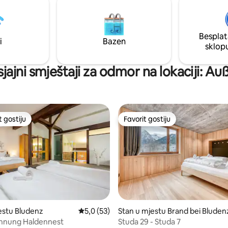
g odmarališta Brandnertal i
promatrajte zvijezde iz svog pr
čkog parka Brandnertal.
vrta. Am Walde je čarobno mjesto za
svakoga.
Besplat
i
Bazen
sklop
sjajni smještaji za odmor na lokaciji: A
t gostiju
Favorit gostiju
vorit gostiju
Favorit gostiju
od 5, recenzija: 12
estu Bludenz
Prosječna ocjena: 5,0 od 5, recenzija: 53
5,0 (53)
Stan u mjestu Brand bei Bluden
hnung Haldennest
Studa 29 - Studa 7