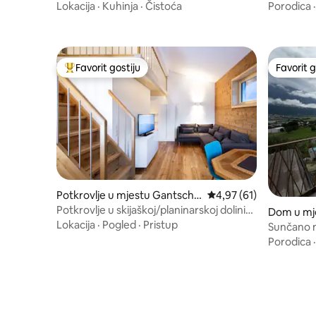
garaža, skijanje i priroda
Lokacija
·
Kuhinja
·
Čistoća
Porodica
Favorit gostiju
Favorit g
Glavni favorit gostiju
Favorit g
Potkrovlje u mjestu Gantschi
Prosječna ocjena: 4,97 
4,97 (61)
er
Potkrovlje u skijaškoj/planinarskoj dolini
Dom u mj
Montafon
Lokacija
·
Pogled
·
Pristup
Sunčano 
Porodica