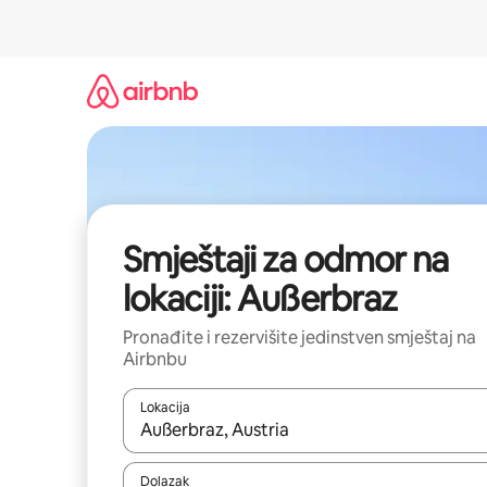
Pređi
na
sadržaj
Smještaji za odmor na
lokaciji: Außerbraz
Pronađite i rezervišite jedinstven smještaj na
Airbnbu
Lokacija
Kad rezultati budu dostupni, krećite se gore i dolj
Dolazak