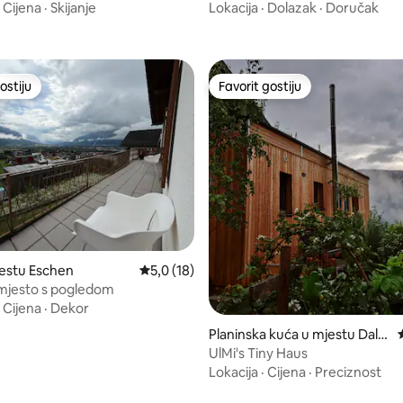
·
Cijena
·
Skijanje
Lokacija
·
Dolazak
·
Doručak
ostiju
Favorit gostiju
ostiju
Favorit gostiju
od 5, recenzija: 61
estu Eschen
Prosječna ocjena: 5,0 od 5, recenzija: 18
5,0 (18)
mjesto s pogledom
·
Cijena
·
Dekor
Planinska kuća u mjestu Dala
as
UlMi's Tiny Haus
Lokacija
·
Cijena
·
Preciznost