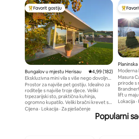
Favorit gostiju
Favori
Glavni favorit gostiju
Glavni fa
Planinska
rberg
Moderna 
Bungalov u mjestu Herisau
Prosječna ocjena: 4,99 o
4,99 (182)
panorams
Masura Ca
Ekskluzivna mini vila s više nego dovoljno
prirode s
prostora
Prostor za najviše pet gostiju. Idealno za
Brandnertalu. Besplatne p
roditelje s najviše troje djece. Veliki
lift u maju i ok
trpezarijski sto, praktična kuhinja,
planinske 
Lokacija
·
ogromno kupatilo. Veliki bračni krevet s
zanatlije
oprugama, dvije odvojene deke i udoban
Cijena
·
Lokacija
·
Za pješačenje
Klostertal i
kauč za spavanje. Dva odvojena kreveta
Popularni sa
gnijezdo 
za jednu osobu u dnevnoj sobi. Aparat za
doživljava
kafu, aparat za čaj, frižider, mašina za
lokacija za
pranje sudova, pećnica, šporet,
planinarenj
mikrovalna pećnica, osnovni sastojci za