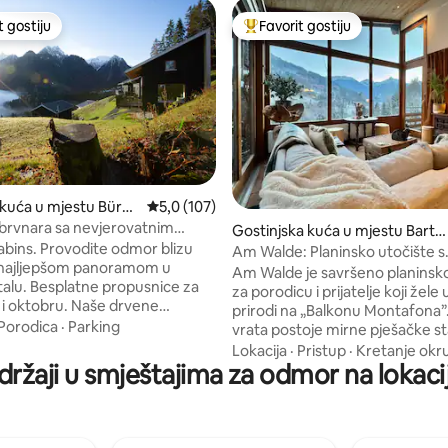
t gostiju
Favorit gostiju
vorit gostiju
Glavni favorit gostiju
 kuća u mjestu Bürse
Prosječna ocjena: 5,0 od 5, recenzija: 107
5,0 (107)
brvnara sa nevjerovatnim
d 5, recenzija: 182
Gostinjska kuća u mjestu Barth
kim pogledom
bins. Provodite odmor blizu
olomäberg
Am Walde: Planinsko utočište s
 najljepšom panoramom u
prekrasnim pogledom
Am Walde je savršeno planinsko
ropusnice za
za porodicu i prijatelje koji žele 
tobru. Naše drvene
prirodi na „Balkonu Montafona”. Od vaši
kuće izgradili su regionalni
Porodica
·
Parking
vrata postoje mirne pješačke s
 i nude vam jedinstven pogled na
vas vode sve do Itonskopfa i ži
Lokacija
·
Pristup
·
Kretanje ok
 planine Brandnertala. Ugodno
držaji u smještajima za odmor na lokaci
Kappelbahn udaljene samo 5 m
za uživanje u malim trenucima i
vožnje. Birajte gljive u čarobnoj šumi,
nje velikih avantura. Idealna
skijajte do iznemoglosti, blatite
 skijanje, brdski biciklizam,
terenskim biciklističkim stazama
e i opuštanje. U blizini skijališta
u pikniku na vrhovima i sunčajte 