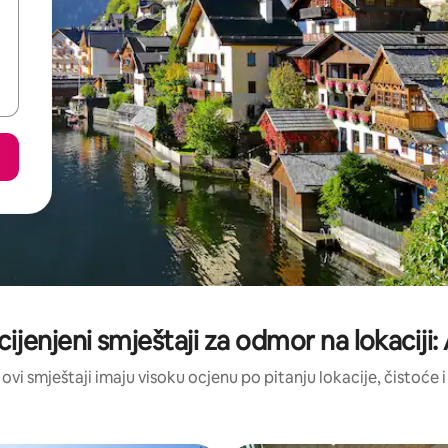
cijenjeni smještaji za odmor na lokaciji
 ovi smještaji imaju visoku ocjenu po pitanju lokacije, čistoće i