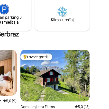
ponudama za streaming (koristite
ivatnog
vlastite kodove)
an parking u
Klima-uređaj
u smještaja
ußerbraz
Favorit gostiju
Glavni favorit gostiju
z
Prosječna ocjena: 5,0 od 5, recenzija: 9
5,0 (9)
Dom u mjestu Flums
Prosječna ocjena: 5,0
5,0 (13)