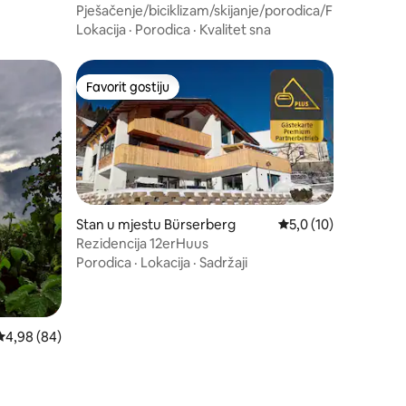
Pješačenje/biciklizam/skijanje/porodica/Flumserbe
Lokacija
·
Porodica
·
Kvalitet sna
Favorit gostiju
Favorit gostiju
Stan u mjestu Bürserberg
Prosječna ocjena: 5,0
5,0 (10)
Rezidencija 12erHuus
Porodica
·
Lokacija
·
Sadržaji
Prosječna ocjena: 4,98 od 5, recenzija: 84
4,98 (84)