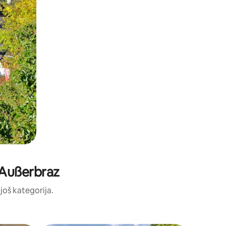
: Außerbraz
 još kategorija.