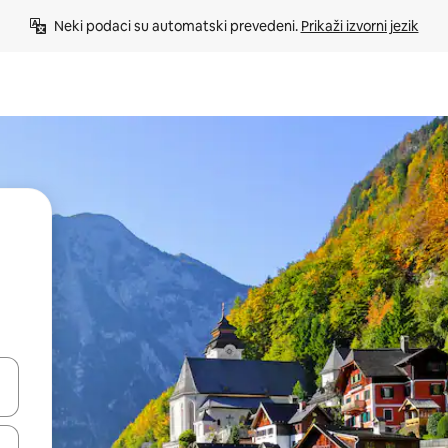
Neki podaci su automatski prevedeni. 
Prikaži izvorni jezik
e pomoću strelica ili ih pregledajte dodirom ili povlačenjem prsta.