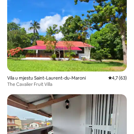
Vila u mjestu Saint-Laurent-du-Maroni
Prosječna ocj
4,7 (63)
The Cavalier Fruit Villa