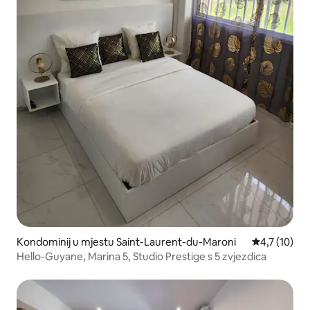
Kondominij u mjestu Saint-Laurent-du-Maroni
Prosječna oc
4,7 (10)
Hello-Guyane, Marina 5, Studio Prestige s 5 zvjezdica