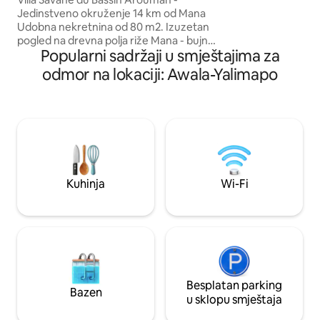
stambeno područje
Jedinstveno okruženje 14 km od Mana
automobilom od ce
Udobna nekretnina od 80 m2. Izuzetan
se nalazi na strani
pogled na drevna polja riže Mana - bujna
Popularni sadržaji u smještajima za
priroda bogata faunom i florom Sigurno i
održavano zemljište Privatni parking za
odmor na lokaciji: Awala-Yalimapo
najviše 3 vozila Veliki dnevni boravak s
pogledom na prostranu terasu 2 udobne
spavaće sobe s velikim garderobama
(klima uređaj, mreže za komarce,
mnogo električnih utičnica) Namještena
kuhinja i filtrirana voda za piće Tuš kabina
i WC s lavelingeom
Kuhinja
Wi-Fi
Besplatan parking
Bazen
u sklopu smještaja