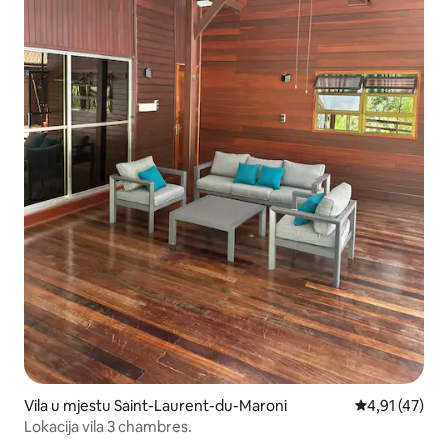
Vila u mjestu Saint-Laurent-du-Maroni
Prosječna ocje
4,91 (47)
Lokacija vila 3 chambres.