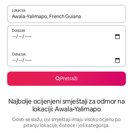
Lokacija
Kad rezultati budu dostupni, krećite se gore i dolje pomoću strel
Dolazak
Odlazak
Pretraži
Najbolje ocijenjeni smještaji za odmor na
lokaciji: Awala-Yalimapo
Gosti se slažu: ovi smještaji imaju visoku ocjenu po
pitanju lokacije, čistoće i još kategorija.