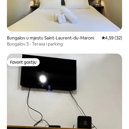
Bungalov u mjestu Saint-Laurent-du-Maroni
Prosječna ocje
4,59 (32)
Bungalov 3 - Terasa i parking
Favorit gostiju
Favorit gostiju