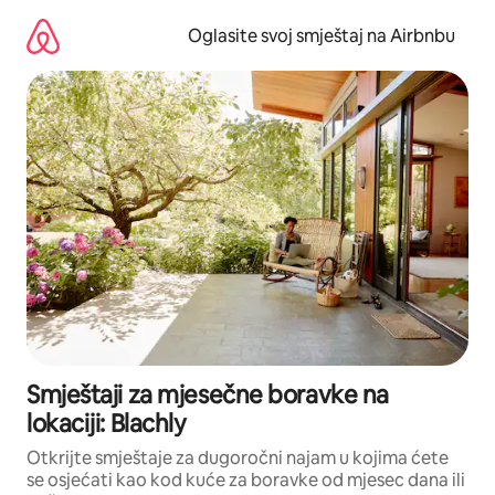
Pređi
na
Oglasite svoj smještaj na Airbnbu
sadržaj
Smještaji za mjesečne boravke na
lokaciji: Blachly
Otkrijte smještaje za dugoročni najam u kojima ćete
se osjećati kao kod kuće za boravke od mjesec dana ili