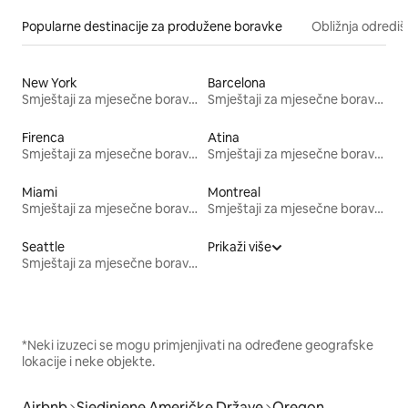
Popularne destinacije za produžene boravke
Obližnja odrediš
New York
Barcelona
Smještaji za mjesečne boravke
Smještaji za mjesečne boravke
Firenca
Atina
Smještaji za mjesečne boravke
Smještaji za mjesečne boravke
Miami
Montreal
Smještaji za mjesečne boravke
Smještaji za mjesečne boravke
Seattle
Prikaži više
Smještaji za mjesečne boravke
*Neki izuzeci se mogu primjenjivati na određene geografske
lokacije i neke objekte.
Airbnb
Sjedinjene Američke Države
Oregon