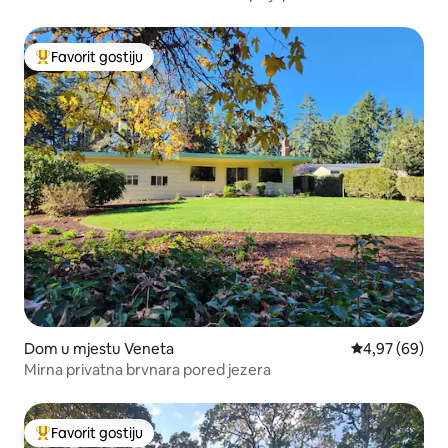
zemljištem
Favorit gostiju
Glavni favorit gostiju
Dom u mjestu Veneta
Prosječna ocje
4,97 (69)
Mirna privatna brvnara pored jezera
Favorit gostiju
Glavni favorit gostiju