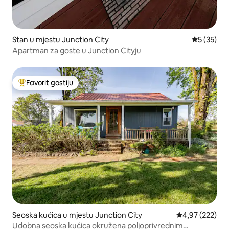
Stan u mjestu Junction City
Prosječna o
5 (35)
Apartman za goste u Junction Cityju
Favorit gostiju
Glavni favorit gostiju
Seoska kućica u mjestu Junction City
Prosječna ocjen
4,97 (222)
Udobna seoska kućica okružena poljoprivrednim