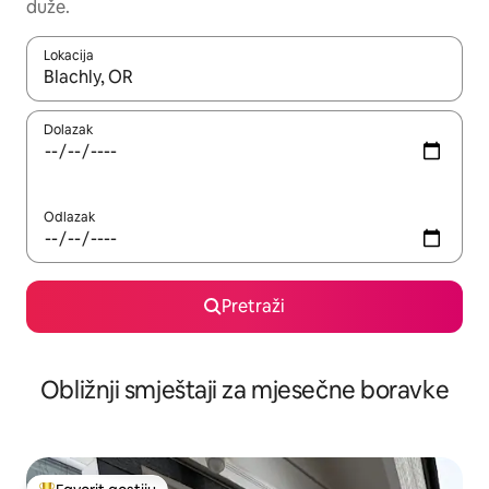
duže.
Lokacija
Kad rezultati budu dostupni, krećite se gore i dolje pomoću strel
Dolazak
Odlazak
Pretraži
Obližnji smještaji za mjesečne boravke