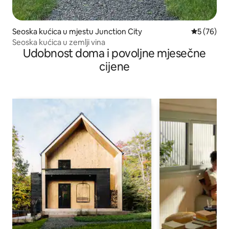
Seoska kućica u mjestu Junction City
Prosječna o
5 (76)
Seoska kućica u zemlji vina
Udobnost doma i povoljne mjesečne
cijene