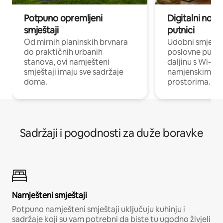
Potpuno opremljeni
Digitalni noma
smještaji
putnici
Od mirnih planinskih brvnara
Udobni smješta
do praktičnih urbanih
poslovne putnik
stanova, ovi namješteni
daljinu s Wi-Fi
smještaji imaju sve sadržaje
namjenskim ra
doma.
prostorima.
Sadržaji i pogodnosti za duže boravke
Namješteni smještaji
Potpuno namješteni smještaji uključuju kuhinju i
sadržaje koji su vam potrebni da biste tu ugodno živjeli