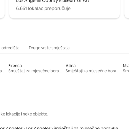
Los Angeles County Museum of Art
6.661 lokalac preporučuje
a odredišta
Druge vrste smještaja
Firenca
Atina
Mi
Smještaji za mjesečne boravke
Smještaji za mjesečne boravke
Smještaji za mjesečne boravke
e lokacije i neke objekte.
os Angeles
Los Angeles
Smještaji za mjesečne boravke