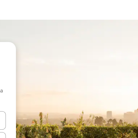
ma
e pomoću strelica ili ih pregledajte dodirom ili povlačenjem prsta.