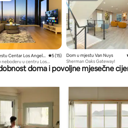
d 5, recenzija: 227
Dom u mjestu Van Nuys
estu Centar Los Angele
Prosječna ocjena: 5 od 5, recenzija: 15
5 (15)
Sherman Oaks Gateway!
u neboderu u centru Los
dobnost doma i povoljne mjesečne cije
s privatnim balkonom