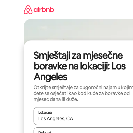
Pređi
na
sadržaj
Smještaji za mjesečne
boravke na lokaciji: Los
Angeles
Otkrijte smještaje za dugoročni najam u koji
ćete se osjećati kao kod kuće za boravke od
mjesec dana ili duže.
Lokacija
Kad rezultati budu dostupni, krećite se gore i dolj
Dolazak