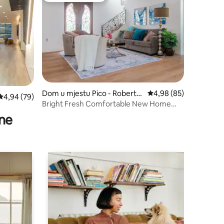
Dom u mjestu Pico - Roberts
Prosječna ocjena: 4,98
4,98 (85)
Prosječna ocjena: 4,94 od 5, recenzija: 79
4,94 (79)
on
Bright Fresh Comfortable New Home
BeverlyHills adj
ne