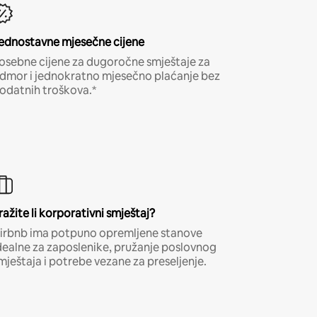
ednostavne mjesečne cijene
osebne cijene za dugoročne smještaje za
dmor i jednokratno mjesečno plaćanje bez
odatnih troškova.*
ražite li korporativni smještaj?
irbnb ima potpuno opremljene stanove
dealne za zaposlenike, pružanje poslovnog
mještaja i potrebe vezane za preseljenje.