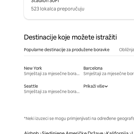
Stadion SoFi
523 lokalca preporučuju
Destinacije koje možete istražiti
Popularne destinacije za produžene boravke
Obližnj
New York
Barcelona
Smještaji za mjesečne boravke
Seattle
Prikaži više
Smještaji za mjesečne boravke
*Neki izuzeci se mogu primjenjivati na određene geografsk
Airbnb
Sjedinjene Američke Države
Kalifornija
L