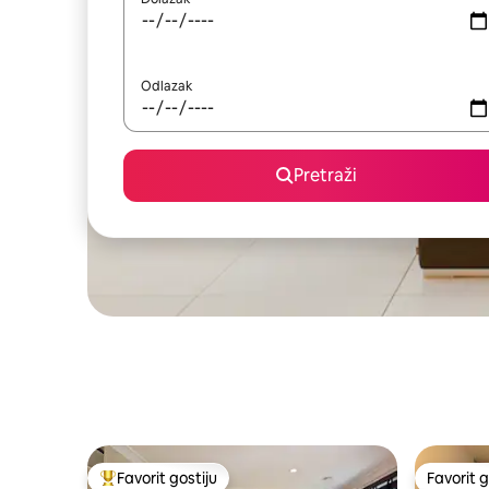
Odlazak
Pretraži
Favorit gostiju
Favorit g
Glavni favorit gostiju
Favorit g