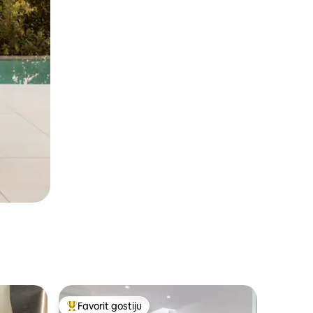
Favorit gostiju
Glavni favorit gostiju