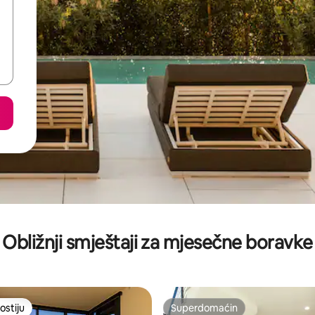
Obližnji smještaji za mjesečne boravke
ostiju
Superdomaćin
ostiju
Superdomaćin