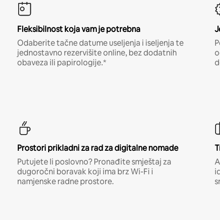
Fleksibilnost koja vam je potrebna
J
Odaberite tačne datume useljenja i iseljenja te
P
jednostavno rezervišite online, bez dodatnih
o
obaveza ili papirologije.*
d
Prostori prikladni za rad za digitalne nomade
T
Putujete li poslovno? Pronađite smještaj za
A
dugoročni boravak koji ima brz Wi-Fi i
i
namjenske radne prostore.
s