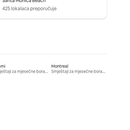
Santa Monica Beach
425 lokalaca preporučuje
ami
Montreal
Smještaji za mjesečne boravke
Smještaji za mjesečne boravke