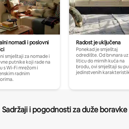
alni nomadi i poslovni
Radost je uključena
ci
Ponekad je smještaj
odredište. Od brvnara uz
i smještaji za nomade i
liticu do mirnih kuća na
vne putnike koji rade na
brodu, ovi smještaji su pu
nu s Wi-Fi mrežom i
jedinstvenih karakteristi
enskim radnim
orima.
Sadržaji i pogodnosti za duže boravke