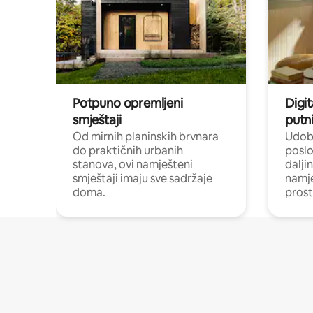
Potpuno opremljeni
Digit
smještaji
putni
Od mirnih planinskih brvnara
Udobn
do praktičnih urbanih
poslo
stanova, ovi namješteni
dalji
smještaji imaju sve sadržaje
namj
doma.
prost