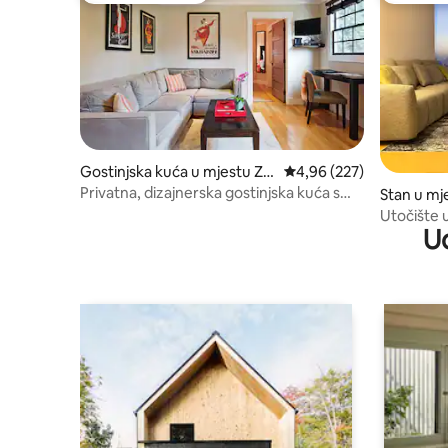
Gostinjska kuća u mjestu Za
Prosječna ocjena: 4,96 o
4,96 (227)
padni Holivud
Privatna, dizajnerska gostinjska kuća s
Stan u mj
Rose Gardenom
sa
Utočište 
U
Anđelesa 