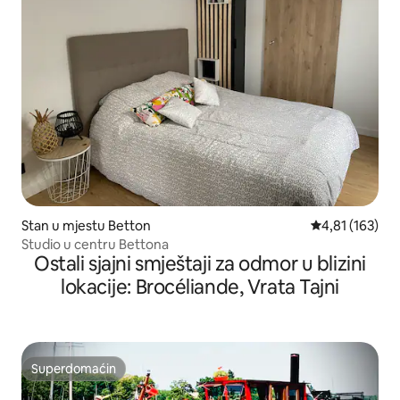
Stan u mjestu Betton
Prosječna ocjen
4,81 (163)
Studio u centru Bettona
Ostali sjajni smještaji za odmor u blizini
lokacije: Brocéliande, Vrata Tajni
Superdomaćin
Superdomaćin