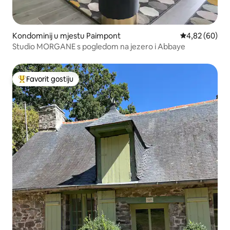
Kondominij u mjestu Paimpont
Prosječna ocje
4,82 (60)
Studio MORGANE s pogledom na jezero i Abbaye
Favorit gostiju
Glavni favorit gostiju