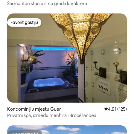
Šarmantan stan u srcu grada karaktera
Favorit gostiju
Favorit gostiju
Kondominij u mjestu Guer
Prosječna ocjen
4,91 (125)
Privatni spa, između menhira i Brocéliandea