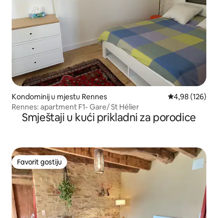
Kondominij u mjestu Rennes
Prosječna ocjen
4,98 (126)
Rennes: apartment F1- Gare/ St Hélier
Smještaji u kući prikladni za porodice
Favorit gostiju
Favorit gostiju