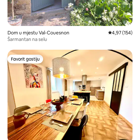
Dom u mjestu Val-Couesnon
Prosječna ocjen
4,97 (154)
Šarmantan na selu
Favorit gostiju
Favorit gostiju