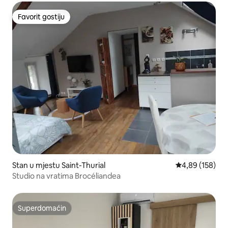
Favorit gostiju
Favorit gostiju
Stan u mjestu Saint-Thurial
Prosječna ocjen
4,89 (158)
Studio na vratima Brocéliandea
Superdomaćin
Superdomaćin