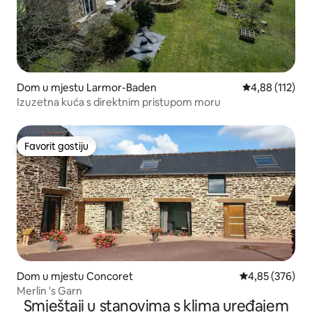
Dom u mjestu Larmor-Baden
Prosječna ocjen
4,88 (112)
Izuzetna kuća s direktnim pristupom moru
Favorit gostiju
Favorit gostiju
Dom u mjestu Concoret
Prosječna ocjen
4,85 (376)
Merlin 's Garn
Smještaji u stanovima s klima uređajem