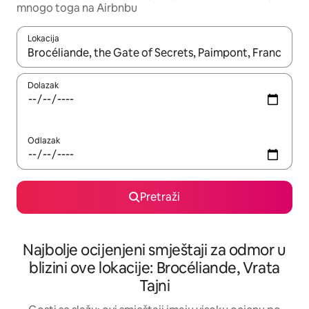
mnogo toga na Airbnbu
Lokacija
Kad rezultati budu dostupni, krećite se gore i dolje pomoću strel
Dolazak
Odlazak
Pretraži
Najbolje ocijenjeni smještaji za odmor u
blizini ove lokacije: Brocéliande, Vrata
Tajni