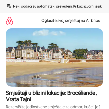
Pređi
Neki podaci su automatski prevedeni. 
Prikaži izvorni jezik
na
sadržaj
Oglasite svoj smještaj na Airbnbu
Smještaji u blizini lokacije: Brocéliande,
Vrata Tajni
Rezervišite jedinstvene smještaje za odmor, kuće i još