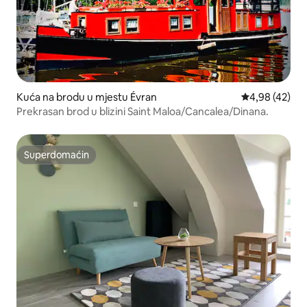
Kuća na brodu u mjestu Évran
Prosječna ocje
4,98 (42)
Prekrasan brod u blizini Saint Maloa/Cancalea/Dinana.
Superdomaćin
Superdomaćin