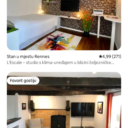
Stan u mjestu Rennes
Prosječna ocjen
4,99 (271)
L'Escale – studio s klima-uređajem u blizini željezničke
stanice
Favorit gostiju
Favorit gostiju