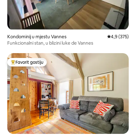
Kondominij u mjestu Vannes
Prosječna ocje
4,9 (375)
Funkcionalni stan, u blizini luke de Vannes
Favorit gostiju
Glavni favorit gostiju