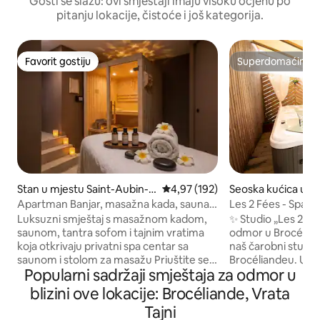
Gosti se slažu: ovi smještaji imaju visoku ocjenu po
pitanju lokacije, čistoće i još kategorija.
Favorit gostiju
Superdomaćin
Favorit gostiju
Superdomaćin
Stan u mjestu Saint-Aubin-
Prosječna ocjena: 4,97 od 5, rece
4,97 (192)
Seoska kućica u m
d'Aubigné
ntfort-sur-Meu
Apartman Banjar, masažna kada, sauna i
Les 2 Fées - Spa -
tajna soba
Luksuzni smještaj s masažnom kadom,
✨ Studio „Les 2 Fé
saunom, tantra sofom i tajnim vratima
odmor u Brocéliandeu ✨ Po
koja otkrivaju privatni spa centar sa
naš čarobni studio
saunom i stolom za masažu Priuštite sebi
Brocéliandeu. Uži
Popularni sadržaji smještaja za odmor u
opuštajući odmor u ovom
klimatiziranom ut
veličanstvenom smještaju za dvije osobe
masažnom kadom z
blizini ove lokacije: Brocéliande, Vrata
od 66 m² inspirisanom Balijem. Potpuno
tokom cijele godi
Tajni
opremljen udobnošću: • Apartman s
dnevno, 7 dana u sedmici.