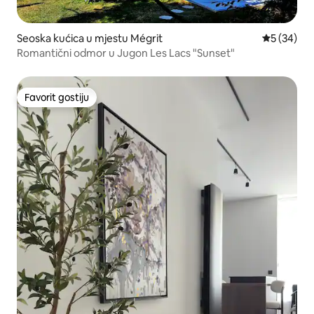
Seoska kućica u mjestu Mégrit
Prosječna o
5 (34)
Romantični odmor u Jugon Les Lacs "Sunset"
Favorit gostiju
Favorit gostiju