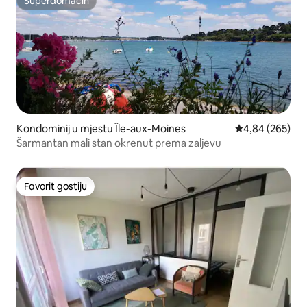
Superdomaćin
Superdomaćin
Kondominij u mjestu Île-aux-Moines
Prosječna ocjen
4,84 (265)
Šarmantan mali stan okrenut prema zaljevu
Favorit gostiju
Favorit gostiju