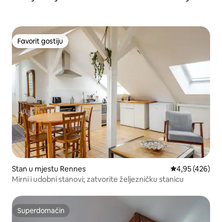
Favorit gostiju
Favorit gostiju
Stan u mjestu Rennes
Prosječna ocjen
4,95 (426)
Mirni i udobni stanovi; zatvorite željezničku stanicu
Superdomaćin
Superdomaćin