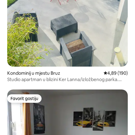
Kondominij u mjestu Bruz
Prosječna ocjen
4,89 (190)
Studio apartman u blizini Ker Lanna/izložbenog parka.
Svjež ljeti.
Favorit gostiju
Favorit gostiju