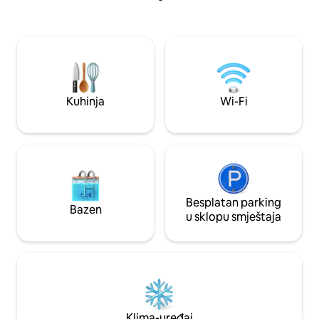
velikim bračnim krevetom (180x200),
čarobni odmor, ova
vrhunskom posteljinom • Dvostruka
udoban dekor, po
hidromasažna kada sa zvjezdanim
kuhinju i zaseban 
nebom na plafonu • Tajna soba sa stolom
privatnost. Savrše
za masažu i saunom • Dnevni boravak s
legendi šume, s b
parnim kaminom i pametnim
željezničkom stan
televizorom • Kupatilo s dvostrukim
minute hoda.
Kuhinja
Wi-Fi
tušem • Kauč Tantra
Besplatan parking
Bazen
u sklopu smještaja
Klima-uređaj