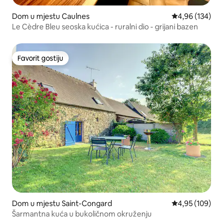
Dom u mjestu Caulnes
Prosječna ocjen
4,96 (134)
Le Cèdre Bleu seoska kućica - ruralni dio - grijani bazen
Favorit gostiju
Favorit gostiju
Dom u mjestu Saint-Congard
Prosječna ocjen
4,95 (109)
Šarmantna kuća u bukoličnom okruženju