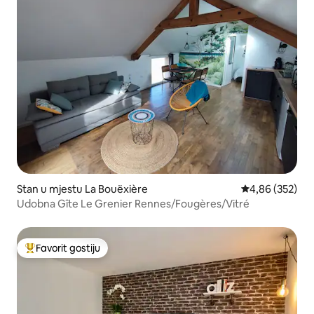
Stan u mjestu La Bouëxière
Prosječna ocjen
4,86 (352)
Udobna Gîte Le Grenier Rennes/Fougères/Vitré
Favorit gostiju
Glavni favorit gostiju