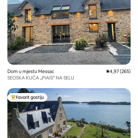
Dom u mjestu Messac
Prosječna ocjen
4,97 (265)
SEOSKA KUĆA „PIAIS” NA SELU
Favorit gostiju
Glavni favorit gostiju