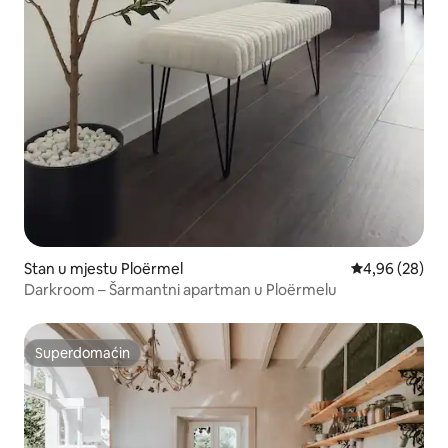
Stan u mjestu Ploërmel
Prosječna ocje
4,96 (28)
Darkroom – Šarmantni apartman u Ploërmelu
Superdomaćin
Superdomaćin