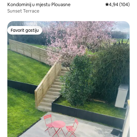
Kondominij u mjestu Plouasne
Prosječna ocjen
4,94 (104)
Sunset Terrace
Favorit gostiju
Favorit gostiju