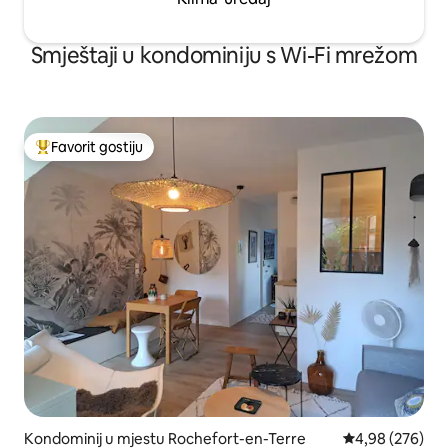
Smještaji u kondominiju s Wi-Fi mrežom
Favorit gostiju
Glavni favorit gostiju
Kondominij u mjestu Rochefort-en-Terre
Prosječna ocjen
4,98 (276)