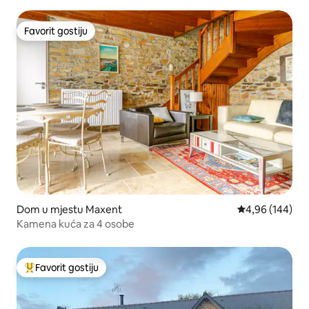
Favorit gostiju
Favorit gostiju
Dom u mjestu Maxent
Prosječna ocjen
4,96 (144)
Kamena kuća za 4 osobe
Favorit gostiju
Glavni favorit gostiju