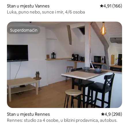
Stan u mjestu Vannes
Prosječna ocjen
4,91 (166)
Luka, puno nebo, sunce i mir, 4/6 osoba
Superdomaćin
Superdomaćin
Stan u mjestu Rennes
Prosječna ocje
4,9 (298)
Rennes: studio za 4 osobe, u blizini prodavnica, autobus.