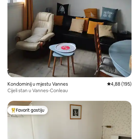
Kondominij u mjestu Vannes
Prosječna ocjen
4,88 (195)
Cijeli stan u Vannes-Conleau
Favorit gostiju
Glavni favorit gostiju