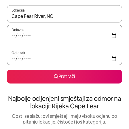
Lokacija
Kad rezultati budu dostupni, krećite se gore i dolje pomoću strel
Dolazak
Odlazak
Pretraži
Najbolje ocijenjeni smještaji za odmor na
lokaciji: Rijeka Cape Fear
Gosti se slažu: ovi smještaji imaju visoku ocjenu po
pitanju lokacije, čistoće i još kategorija.