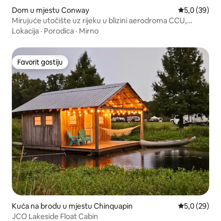
Dom u mjestu Conway
Prosječna ocj
5,0 (39)
Mirujuće utočište uz rijeku u blizini aerodroma CCU,
Conwayja i plaža
Lokacija
·
Porodica
·
Mirno
Favorit gostiju
Favorit gostiju
Kuća na brodu u mjestu Chinquapin
Prosječna ocj
5,0 (29)
JCO Lakeside Float Cabin