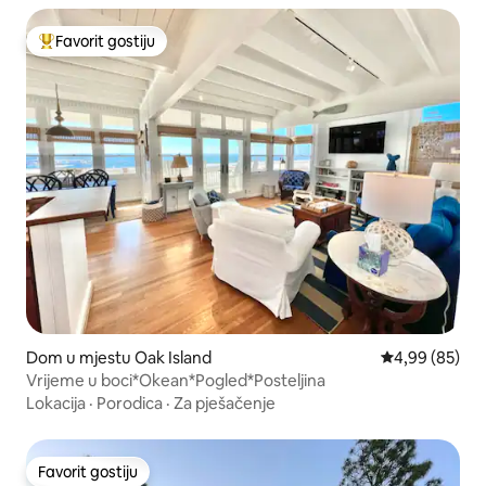
Favorit gostiju
Glavni favorit gostiju
Dom u mjestu Oak Island
Prosječna ocje
4,99 (85)
Vrijeme u boci*Okean*Pogled*Posteljina
Lokacija
·
Porodica
·
Za pješačenje
Favorit gostiju
Favorit gostiju