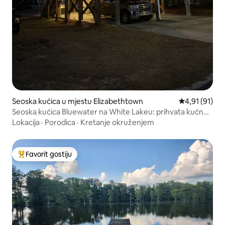
Seoska kućica u mjestu Elizabethtown
Prosječna ocje
4,91 (91)
Seoska kućica Bluewater na White Lakeu: prihvata kućne
ljubimce
Lokacija
·
Porodica
·
Kretanje okruženjem
Favorit gostiju
Glavni favorit gostiju