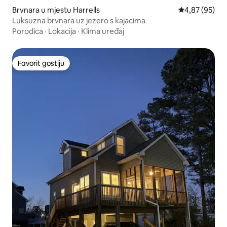
Brvnara u mjestu Harrells
Prosječna ocje
4,87 (95)
Luksuzna brvnara uz jezero s kajacima
Porodica
·
Lokacija
·
Klima uređaj
Favorit gostiju
Favorit gostiju