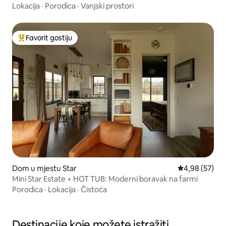
Lokacija
·
Porodica
·
Vanjski prostori
Favorit gostiju
Glavni favorit gostiju
Dom u mjestu Star
Prosječna ocje
4,98 (57)
Mini Star Estate + HOT TUB: Moderni boravak na farmi
Porodica
·
Lokacija
·
Čistoća
Destinacije koje možete istražiti