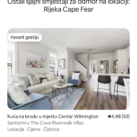
Ostali sjajni smještaji za odmor na lokaciji:
Rijeka Cape Fear
Favorit gostiju
Favorit gostiju
Kuća na brodu u mjestu Centar Wilmington
Prosječna ocje
4,98 (53)
Santorini u The Cove Riverwalk Villas
Lokacija
·
Cijena
·
Čistoća