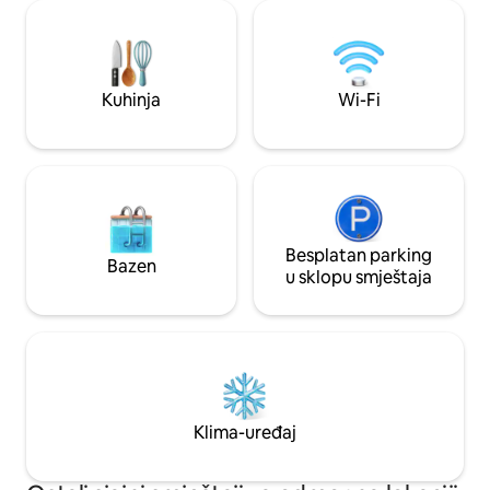
savršena pozadina
biste istražili rijeku... Plaža i centar grada
udoban odmor! Sa
su udaljeni 15-20 minuta. Nema pristupa
lokacijom, zadivl
rijeci iz objekta.
rijeku i elegantnim
prostor postavlja t
Kuhinja
Wi-Fi
Besplatan parking
Bazen
u sklopu smještaja
Klima-uređaj