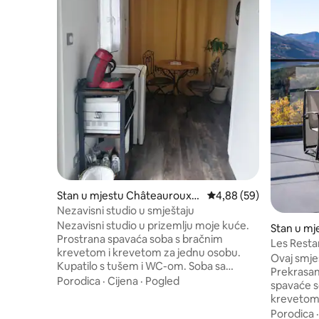
Stan u mjestu Châteauroux-l
Prosječna ocjena: 4,88 
4,88 (59)
es-Alpes
Nezavisni studio u smještaju
Nezavisni studio u prizemlju moje kuće.
Stan u mj
Prostrana spavaća soba s bračnim
Les Resta
krevetom i krevetom za jednu osobu.
prema je
Ovaj smješ
Kupatilo s tušem i WC-om. Soba sa
Prekrasan 
stolom, stolicama. NEMA KUHINJE.
Porodica
·
Cijena
·
Pogled
spavaće 
Frižider, mikrovalna pećnica, Senseo
krevetom 
aparat za kafu, čajnik (čaj, kafa, šećer).
tuš kabin
Porodica