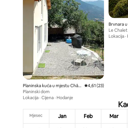
Brvnara u
Le Chalet
Lokacija
·
Planinska kuća u mjestu Chât
Prosječna ocjena: 4,61 
4,61 (23)
eauroux-les-Alpes
Planinski dom
Lokacija
·
Cijena
·
Hodanje
Kad
Mjesec
Jan
Feb
Mar