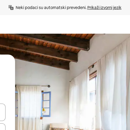
Neki podaci su automatski prevedeni. 
Prikaži izvorni jezik
e pomoću strelica ili ih pregledajte dodirom ili povlačenjem prsta.