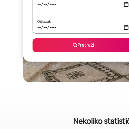
Odlazak
Pretraži
Nekoliko statist