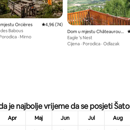
 mjestu Orcières
Prosječna ocjena: 4,96 od 5, recenzija: 74
4,96 (74)
 des Babous
Dom u mjestu Châteauroux-
P
Porodica
·
Mirno
les-Alpes
Eagle 's Nest
Cijena
·
Porodica
·
Odlazak
od 5, recenzija: 23
a je najbolje vrijeme da se posjeti Šat
Apr
Maj
Jun
Jul
Aug