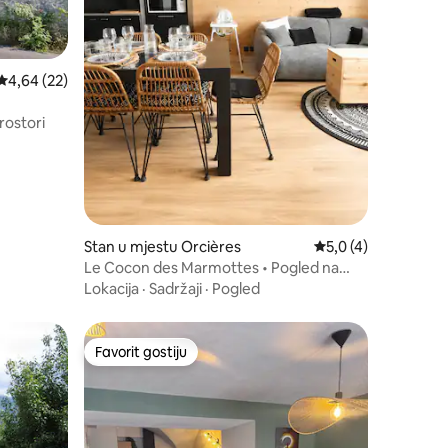
Prosječna ocjena: 4,64 od 5, recenzija: 22
4,64 (22)
rostori
Stan u mjestu Orcières
Prosječna ocjena: 5,
5,0 (4)
Le Cocon des Marmottes • Pogled na
planinu • 6 osoba
Lokacija
·
Sadržaji
·
Pogled
Favorit gostiju
Favorit gostiju