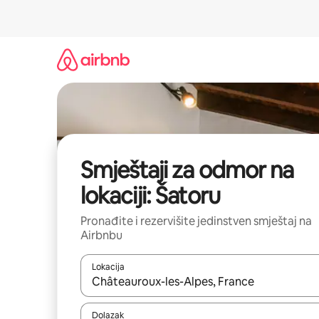
Pređi
na
sadržaj
Smještaji za odmor na
lokaciji: Šatoru
Pronađite i rezervišite jedinstven smještaj na
Airbnbu
Lokacija
Kad rezultati budu dostupni, krećite se gore i dolj
Dolazak