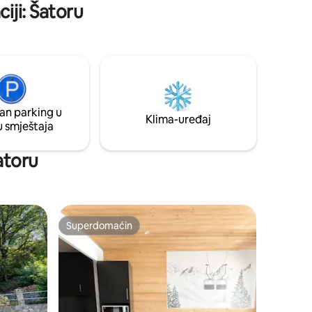
iji: Šatoru
an parking u
Klima-uređaj
u smještaja
Šatoru
Superdomaćin
Superdomaćin