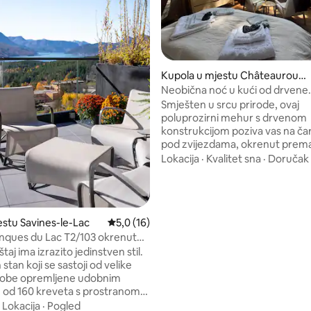
Kupola u mjestu Châteauroux-
les-Alpes
Neobična noć u kući od drvene
konstrukcije
Smješten u srcu prirode, ovaj
poluprozirni mehur s drvenom
konstrukcijom poziva vas na č
pod zvijezdama, okrenut prem
veličanstvenim planinama. Spaj
Lokacija
·
Kvalitet sna
·
Doručak
udobnost i promjenu okruženja,
neobični smještaj vas uvodi u j
od 5, recenzija: 59
iskustvo, gdje nebo i priroda ul
sobu. Idealno za romantični bijeg
estu Savines-le-Lac
Prosječna ocjena: 5,0 od 5, recenzija: 16
5,0 (16)
trenutak opuštanja. Da biste up
ovaj trenutak bijega, uživajte 
nques du Lac T2/103 okrenut
jacuzziju s panoramskim pogle
zeru
taj ima izrazito jedinstven stil.
Doručak je uključen
stan koji se sastoji od velike
sobe opremljene udobnim
od 160 kreveta s prostranom
om. Prostor za spavanje koji
·
Lokacija
·
Pogled