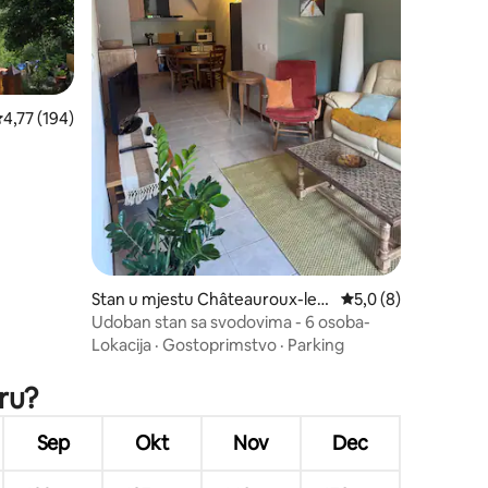
rosječna ocjena: 4,77 od 5, recenzija: 194
4,77 (194)
Stan u mjestu Châteauroux-les-
Prosječna ocjena: 5,
5,0 (8)
Alpes
Udoban stan sa svodovima - 6 osoba-
Lokacija
·
Gostoprimstvo
·
Parking
oru?
Sep
Okt
Nov
Dec