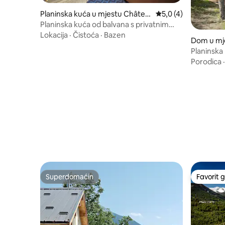
Planinska kuća u mjestu Châtea
Prosječna ocjena: 5,
5,0 (4)
uroux-les-Alpes
Planinska kuća od balvana s privatnim
jacuzzijem – pogled na planine
Lokacija
·
Čistoća
·
Bazen
Dom u mje
Planinska 
Porodica
Superdomaćin
Favorit g
Superdomaćin
Favorit g