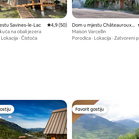
0 od 5, recenzija: 4
stu Savines-le-Lac
Prosječna ocjena: 4,9 od 5, recenzija: 50
4,9 (50)
Dom u mjestu Châteauroux-l
es-Alpes
kuća na obali jezera
Maison Varcellin
·
Lokacija
·
Čistoća
Porodica
·
Lokacija
·
Zatvoreni p
ostiju
Favorit gostiju
ostiju
Favorit gostiju