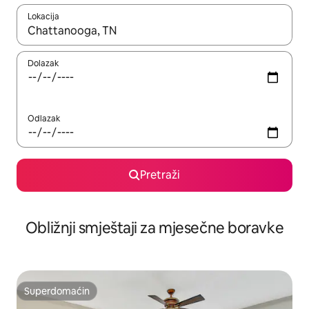
Lokacija
Kad rezultati budu dostupni, krećite se gore i dolje pomoću strel
Dolazak
Odlazak
Pretraži
Obližnji smještaji za mjesečne boravke
Superdomaćin
Superdomaćin