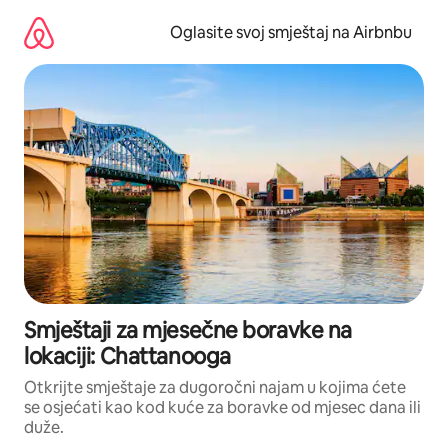
Pređi
na
Oglasite svoj smještaj na Airbnbu
sadržaj
Smještaji za mjesečne boravke na
lokaciji: Chattanooga
Otkrijte smještaje za dugoročni najam u kojima ćete
se osjećati kao kod kuće za boravke od mjesec dana ili
duže.