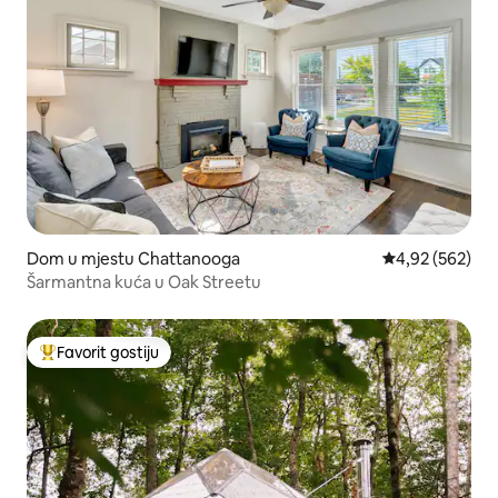
Dom u mjestu Chattanooga
Prosječna ocjen
4,92 (562)
Šarmantna kuća u Oak Streetu
Favorit gostiju
Glavni favorit gostiju