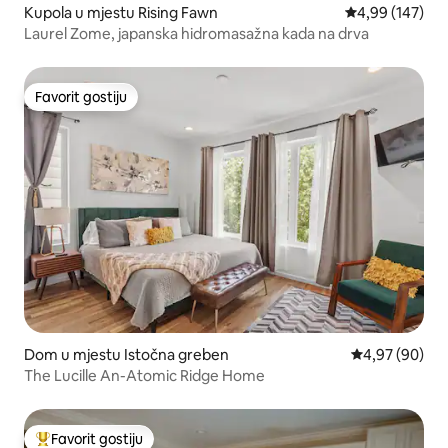
Kupola u mjestu Rising Fawn
Prosječna ocjen
4,99 (147)
Laurel Zome, japanska hidromasažna kada na drva
Favorit gostiju
Favorit gostiju
Dom u mjestu Istočna greben
Prosječna ocje
4,97 (90)
The Lucille An-Atomic Ridge Home
Favorit gostiju
Glavni favorit gostiju