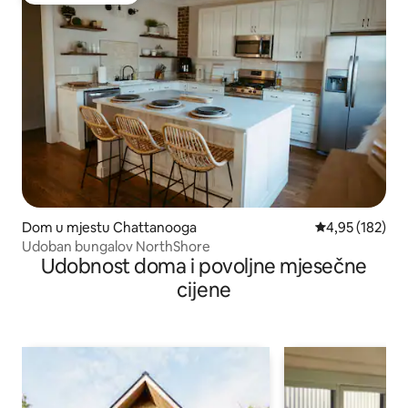
Dom u mjestu Chattanooga
Prosječna ocjen
4,95 (182)
Udoban bungalov NorthShore
Udobnost doma i povoljne mjesečne
cijene