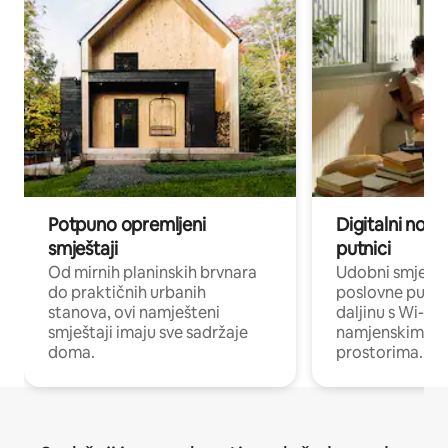
Potpuno opremljeni
Digitalni noma
smještaji
putnici
Od mirnih planinskih brvnara
Udobni smješta
do praktičnih urbanih
poslovne putnik
stanova, ovi namješteni
daljinu s Wi-Fi
smještaji imaju sve sadržaje
namjenskim ra
doma.
prostorima.