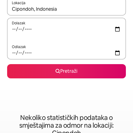
Lokacija
Kad rezultati budu dostupni, krećite se gore i dolje pomoću strel
Dolazak
Odlazak
Pretraži
Nekoliko statističkih podataka o
smještajima za odmor na lokaciji: