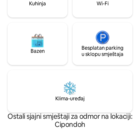
Kuhinja
Wi-Fi
(40.000 Rp po osobi) HiSpeed WIFI s
privatnom uredskom sobom 800 m do
Aniva Food Huba, minimarketa,
supermarketa
Besplatan parking
Bazen
u sklopu smještaja
Klima-uređaj
Ostali sjajni smještaji za odmor na lokaciji:
Cipondoh