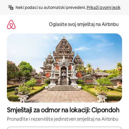
Pređi
Neki podaci su automatski prevedeni. 
Prikaži izvorni jezik
na
sadržaj
Oglasite svoj smještaj na Airbnbu
Smještaji za odmor na lokaciji: Cipondoh
Pronađite i rezervišite jedinstven smještaj na Airbnbu