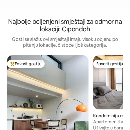
Najbolje ocijenjeni smještaji za odmor na
lokaciji: Cipondoh
Gosti se slažu: ovi smještaji imaju visoku ocjenu po
pitanju lokacije, čistoće i još kategorija.
Favorit gostiju
Favorit gostiju
Glavni favorit gostiju
Favorit gostiju
Kondominij u mje
atan Serpong Uta
Apartemen the sm
jpo jkt banten
Uživajte u boravk