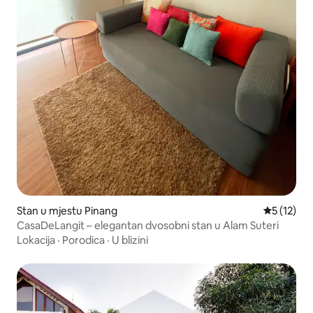
Stan u mjestu Pinang
Prosječna 
5 (12)
CasaDeLangit – elegantan dvosobni stan u Alam Suteri
Lokacija
·
Porodica
·
U blizini