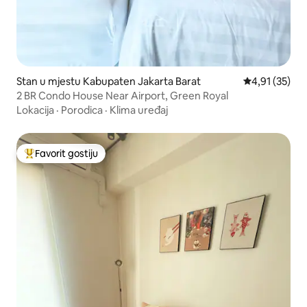
Stan u mjestu Kabupaten Jakarta Barat
Prosječna ocje
4,91 (35)
2 BR Condo House Near Airport, Green Royal
Lokacija
·
Porodica
·
Klima uređaj
Favorit gostiju
Glavni favorit gostiju