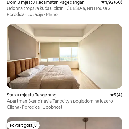
Dom u mjestu Kecamatan Pagedangan
Prosječna ocje
4,92 (60)
Udobna tropska kuća u blizini ICE BSD-a, NN House 2
Porodica
·
Lokacija
·
Mirno
Stan u mjestu Tangerang
Prosječna
5 (4)
Apartman Skandinavia Tangcity s pogledom na jezero
Cijena
·
Porodica
·
Udobnost
Favorit gostiju
Favorit gostiju