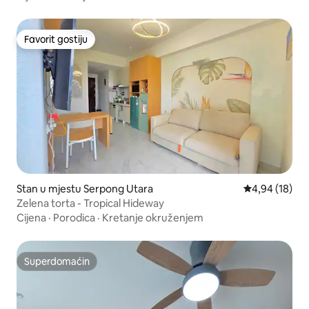
Favorit gostiju
Favorit gostiju
Stan u mjestu Serpong Utara
Prosječna ocje
4,94 (18)
Zelena torta - Tropical Hideway
Cijena
·
Porodica
·
Kretanje okruženjem
Superdomaćin
Superdomaćin