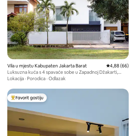
Vila u mjestu Kabupaten Jakarta Barat
Prosječna ocje
4,88 (66)
Luksuzna kuća s 4 spavaće sobe u Zapadnoj Džakarti,
JivaLaras
Lokacija
·
Porodica
·
Odlazak
Favorit gostiju
Glavni favorit gostiju