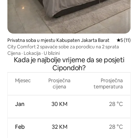
Privatna soba u mjestu Kabupaten Jakarta Barat
Prosječna 
5 (11)
City Comfort 2 spavaće sobe za porodicu na 2 sprata
Cijena
·
Lokacija
·
U blizini
Kada je najbolje vrijeme da se posjeti
Cipondoh?
Mjesec
Prosječna
Prosječna
cijena
temperatura
Jan
30 KM
28 °C
Feb
32 KM
28 °C