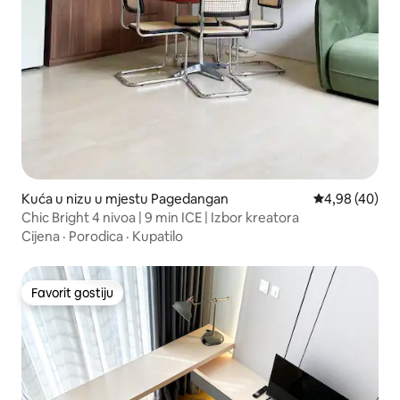
Kuća u nizu u mjestu Pagedangan
Prosječna ocje
4,98 (40)
Chic Bright 4 nivoa | 9 min ICE | Izbor kreatora
Cijena
·
Porodica
·
Kupatilo
Favorit gostiju
Favorit gostiju