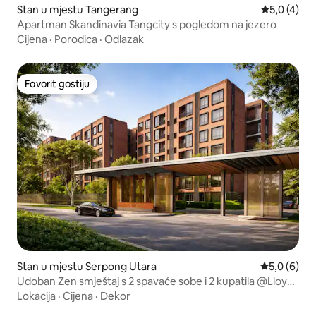
Stan u mjestu Tangerang
Prosječna o
5,0 (4)
Apartman Skandinavia Tangcity s pogledom na jezero
Cijena
·
Porodica
·
Odlazak
Favorit gostiju
Favorit gostiju
Stan u mjestu Serpong Utara
Prosječna oc
5,0 (6)
Udoban Zen smještaj s 2 spavaće sobe i 2 kupatila @Lloyd
Apt, Alam Sutera
Lokacija
·
Cijena
·
Dekor