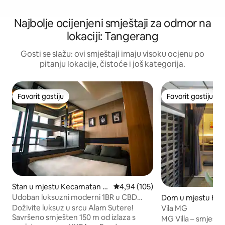
Najbolje ocijenjeni smještaji za odmor na
lokaciji: Tangerang
Gosti se slažu: ovi smještaji imaju visoku ocjenu po
pitanju lokacije, čistoće i još kategorija.
Favorit gostiju
Favorit gostiju
Favorit gostiju
Favorit gostiju
Stan u mjestu Kecamatan Pi
Prosječna ocjena: 4,94 od 5, rece
4,94 (105)
nang
Udoban luksuzni moderni 1BR u CBD
Dom u mjestu Ke
Alam Sutera-TheSmith
rpong
Doživite luksuz u srcu Alam Sutere!
Vila MG
Savršeno smješten 150 m od izlaza s
MG Villa – smještaj