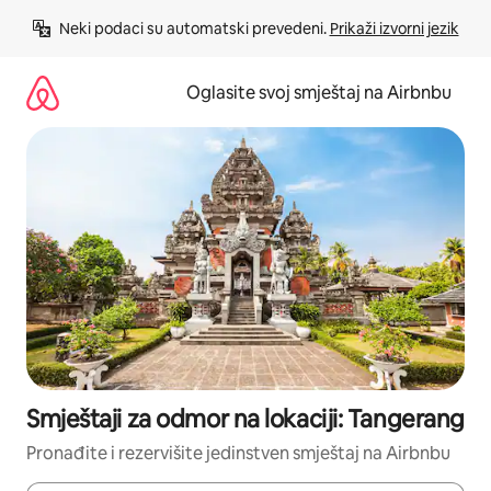
Pređi
Neki podaci su automatski prevedeni. 
Prikaži izvorni jezik
na
sadržaj
Oglasite svoj smještaj na Airbnbu
Smještaji za odmor na lokaciji: Tangerang
Pronađite i rezervišite jedinstven smještaj na Airbnbu