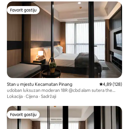
Favorit gostiju
Favorit gostiju
Stan u mjestu Kecamatan Pinang
Prosječna ocjen
4,89 (128)
udoban luksuzan moderan 1BR @cbd alam sutera the
smith
Lokacija
·
Cijena
·
Sadržaji
Favorit gostiju
Favorit gostiju