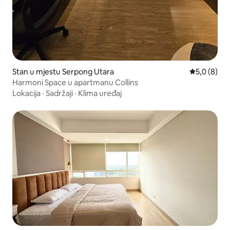
Stan u mjestu Serpong Utara
Prosječna oc
5,0 (8)
Harmoni Space u apartmanu Collins
Lokacija
·
Sadržaji
·
Klima uređaj