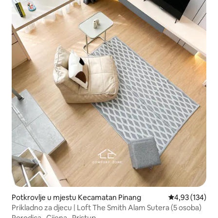
Potkrovlje u mjestu Kecamatan Pinang
Prosječna ocjen
4,93 (134)
Prikladno za djecu | Loft The Smith Alam Sutera (5 osoba)
Porodica
·
Cijena
·
Pristup