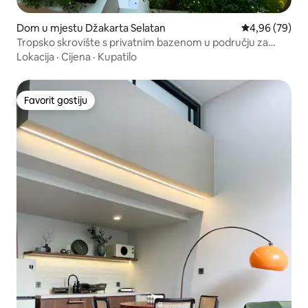
Dom u mjestu Džakarta Selatan
Prosječna ocje
4,96 (79)
Tropsko skrovište s privatnim bazenom u području za
iseljenike
Lokacija
·
Cijena
·
Kupatilo
Favorit gostiju
Favorit gostiju