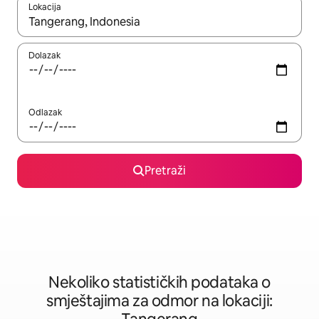
Lokacija
Kad rezultati budu dostupni, krećite se gore i dolje pomoću strel
Dolazak
Odlazak
Pretraži
Nekoliko statističkih podataka o
smještajima za odmor na lokaciji: