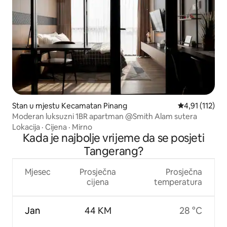
Stan u mjestu Kecamatan Pinang
Prosječna ocje
4,91 (112)
Moderan luksuzni 1BR apartman @Smith Alam sutera
Lokacija
·
Cijena
·
Mirno
Kada je najbolje vrijeme da se posjeti
Tangerang?
Mjesec
Prosječna
Prosječna
cijena
temperatura
Jan
44 KM
28 °C