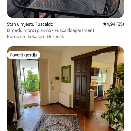
Stan u mjestu Fuscaldo
Prosječna ocje
4,94 (35)
Između mora i planina - Fuscaldoapartment
Porodica
·
Lokacija
·
Doručak
Favorit gostiju
Favorit gostiju