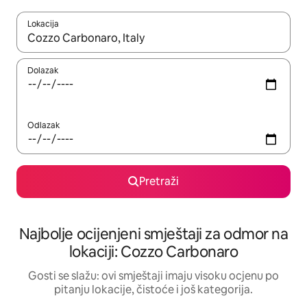
Lokacija
Kad rezultati budu dostupni, krećite se gore i dolje pomoću strel
Dolazak
Odlazak
Pretraži
Najbolje ocijenjeni smještaji za odmor na
lokaciji: Cozzo Carbonaro
Gosti se slažu: ovi smještaji imaju visoku ocjenu po
pitanju lokacije, čistoće i još kategorija.