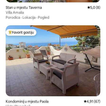
Stan u mjestu Taverna
Prosječna oc
5,0 (8)
Villa Amalia
Porodica
·
Lokacija
·
Pogled
Favorit gostiju
Glavni favorit gostiju
Kondominij u mjestu Paola
Prosječna ocje
4,91 (67)