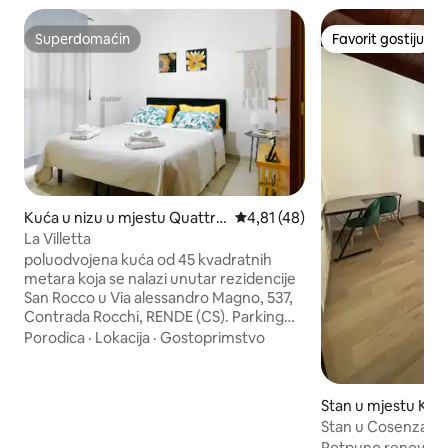
Superdomaćin
Favorit gostiju
Superdomaćin
Favorit gostiju
Kuća u nizu u mjestu Quattro
Prosječna ocjena: 4,81 od 5, rec
4,81 (48)
miglia
La Villetta
poluodvojena kuća od 45 kvadratnih
metara koja se nalazi unutar rezidencije
San Rocco u Via alessandro Magno, 537,
Contrada Rocchi, RENDE (CS). Parking
mjesto, ulaz s malim stepeništem i
Porodica
·
Lokacija
·
Gostoprimstvo
privatnim vrtom, seoska kućica
opremljena kuhinjom, 1 kupatilo i 2
spavaće sobe. Tu su grijanje i veš mašina.
Stan u mjestu Ko
Vrlo mirno područje u kojem žive
Stan u Cosenza c
uglavnom porodice, vila je udaljena 1
Potpuno renoviran