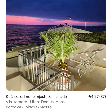
Kuća za odmor u mjestu San Lucido
Prosječna ocje
4,97 (37)
Vila uz more - Litore Domus: Marea
Porodica
·
Lokacija
·
Sadržaji