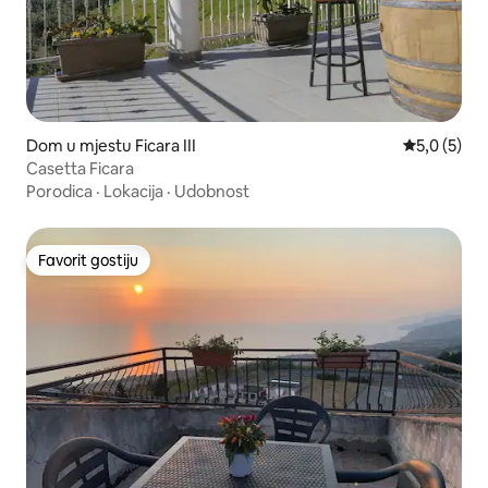
Dom u mjestu Ficara III
Prosječna o
5,0 (5)
Casetta Ficara
Porodica
·
Lokacija
·
Udobnost
Favorit gostiju
Favorit gostiju