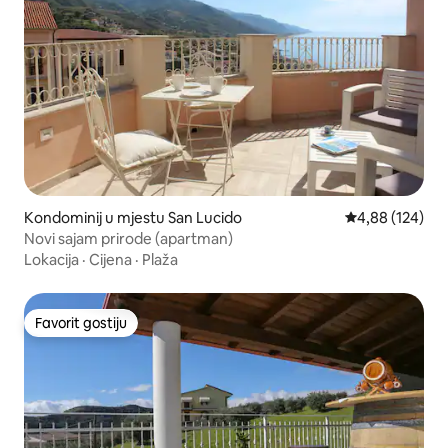
Kondominij u mjestu San Lucido
Prosječna ocjen
4,88 (124)
Novi sajam prirode (apartman)
Lokacija
·
Cijena
·
Plaža
Favorit gostiju
Favorit gostiju