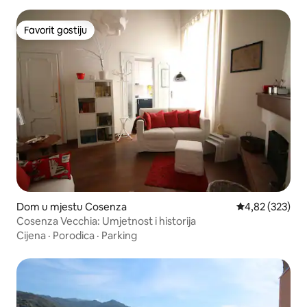
Favorit gostiju
Favorit gostiju
Dom u mjestu Cosenza
Prosječna ocjen
4,82 (323)
Cosenza Vecchia: Umjetnost i historija
Cijena
·
Porodica
·
Parking