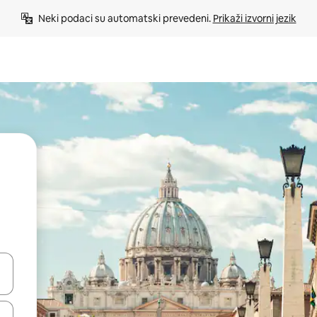
Neki podaci su automatski prevedeni. 
Prikaži izvorni jezik
e pomoću strelica ili ih pregledajte dodirom ili povlačenjem prsta.