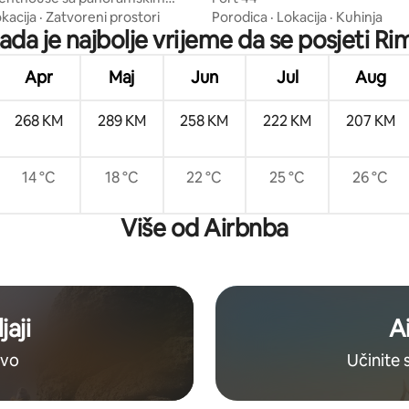
na Sv. Petra
kacija
·
Zatvoreni prostori
Porodica
·
Lokacija
·
Kuhinja
ada je najbolje vrijeme da se posjeti Ri
Apr
Maj
Jun
Jul
Aug
268 KM
289 KM
258 KM
222 KM
207 KM
14 °C
18 °C
22 °C
25 °C
26 °C
Više od Airbnba
jaji
A
ovo
Učinite