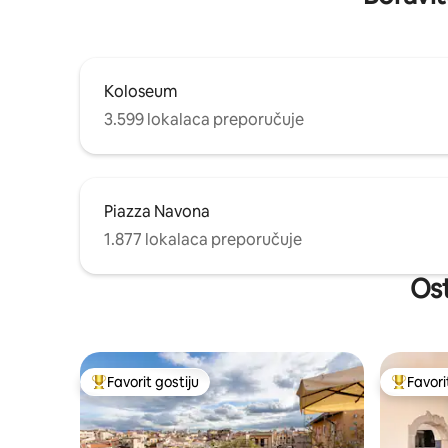
Koloseum
3.599 lokalaca preporučuje
Piazza Navona
1.877 lokalaca preporučuje
Ost
Favorit gostiju
Favori
Glavni favorit gostiju
Glavni fa