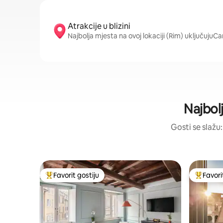
Atrakcije u blizini
Najbolja mjesta na ovoj lokaciji (Rim) uključujuC
Najbolj
Gosti se slažu:
Favorit gostiju
Favori
Glavni favorit gostiju
Glavni fa