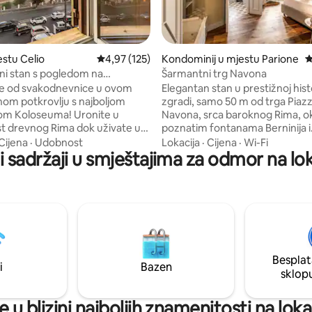
d 5, recenzija: 141
estu Celio
Prosječna ocjena: 4,97 od 5, recenzija: 125
4,97 (125)
Kondominij u mjestu Parione
P
i stan s pogledom na
Šarmantni trg Navona
koji oduzima dah
te od svakodnevnice u ovom
Elegantan stan u prestižnoj hist
nom potkrovlju s najboljom
zgradi, samo 50 m od trga Piaz
m Koloseuma! Uronite u
Navona, srca baroknog Rima, 
st drevnog Rima dok uživate u
poznatim fontanama Berninija i
om luksuzu ovog legendarnog
Borrominija. Fino namješten, nu
Cijena
·
Udobnost
Lokacija
·
Cijena
·
Wi-Fi
 sadržaji u smještajima za odmor na lok
 Uživajte u elegantnim spavaćim
spavaće sobe s privatnim kupat
uživajte u prekrasnom pogledu
glavna spavaća soba ima hidr
tnog životnog prostora,
kadu za trenutke čistog opušta
jući pozornicu za boravak izvan
zahtjev, kauč na razvlačenje 
e. Bilo da ste ovdje zbog
boravku može primiti dodatne 
og odmora ili porodične
Njegova ekskluzivna lokacija i p
ovaj pažljivo uređen prostor je
atmosfera čine ovaj smještaj s
oj udobnosti i elegancije.
za nezaboravan boravak.
Besplat
e trenutak!
i
Bazen
sklop
 u blizini najboljih znamenitosti na loka