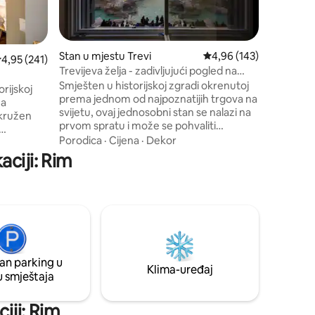
bazilike
Lokacija
provesti 
svim udobnostima. 
dvokreve
Stan u mjestu Trevi
Prosječna ocjena: 4,96 
4,96 (143)
rosječna ocjena: 4,95 od 5, recenzija: 241
4,95 (241)
potpuno 
Trevijeva želja - zadivljujući pogled na
svijetao
fontanu Trevi
Smješten u historijskoj zgradi okrenutoj
orijskoj
dijeliti 
prema jednom od najpoznatijih trgova na
za
šetnji, b
svijetu, ovaj jednosobni stan se nalazi na
okružen
u Rimu.
prvom spratu i može se pohvaliti
modernim sadržajima i zavidnom
Porodica
·
Cijena
·
Dekor
di dvije
terasom, savršenom za večerom na
aciji: Rim
ilima;
otvorenom. Idealan za parove ili male
omasažnu
porodice, stan ima vrhunski klima-uređaj
nja. Na
u svim sobama, bežični zvučni sistem s
u dnevnom
više soba, parno kupatilo, kao i kadu .
goste.
Izađite na ulazna vrata kako biste bacili
rofinjena
novčić i uronite u živahnu atmosferu
avršenim
centra grada.
an parking u
Klima-uređaj
u smještaja
ciji: Rim