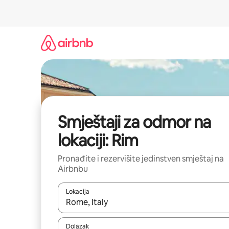
Pređi
na
sadržaj
Smještaji za odmor na
lokaciji: Rim
Pronađite i rezervišite jedinstven smještaj na
Airbnbu
Lokacija
Kad rezultati budu dostupni, krećite se gore i dolj
Dolazak