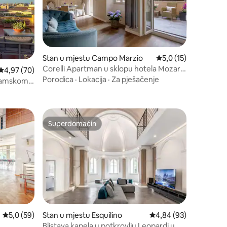
Stan u mjestu Campo Marzio
Prosječna ocjena: 5,0
5,0 (15)
Corelli Apartman u sklopu hotela Mozart
Prosječna ocjena: 4,97 od 5, recenzija: 70
4,97 (70)
– Španske stepenice
Porodica
·
Lokacija
·
Za pješačenje
oramskom
Superdomaćin
Superdomaćin
Prosječna ocjena: 5,0 od 5, recenzija: 59
5,0 (59)
Stan u mjestu Esquilino
Prosječna ocjena: 4,84
4,84 (93)
Blistava kapela u potkrovlju Leopardi u