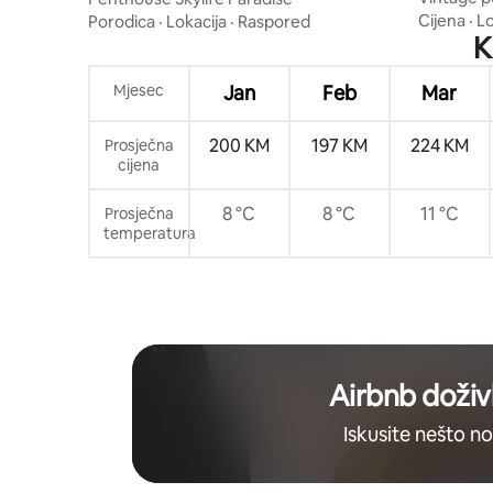
pogledom 
Cijena
·
Lo
Porodica
·
Lokacija
·
Raspored
K
Mjesec
Jan
Feb
Mar
200 KM
197 KM
224 KM
Prosječna
cijena
8 °C
8 °C
11 °C
Prosječna
temperatura
Airbnb doživl
Iskusite nešto n