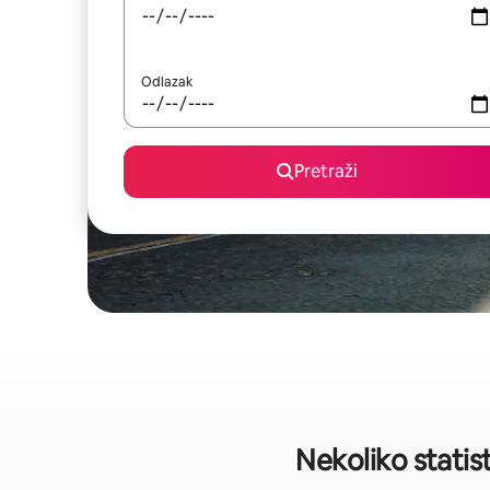
Odlazak
Pretraži
Nekoliko statis