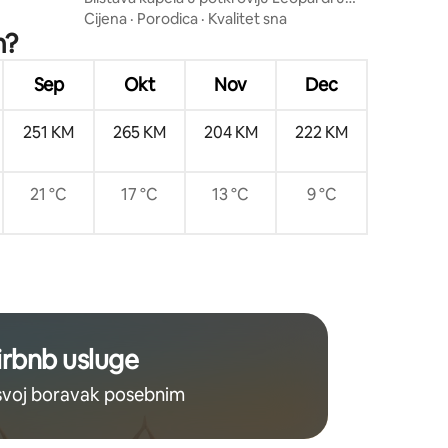
blizini Koloseja
Cijena
·
Porodica
·
Kvalitet sna
m?
Sep
Okt
Nov
Dec
251 KM
265 KM
204 KM
222 KM
21 °C
17 °C
13 °C
9 °C
irbnb usluge
 svoj boravak posebnim