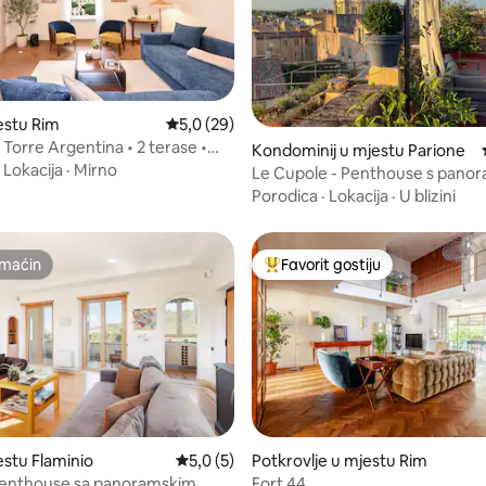
od 5, recenzija: 39
estu Rim
Prosječna ocjena: 5,0 od 5, recenzija: 29
5,0 (29)
 Torre Argentina • 2 terase •
Kondominij u mjestu Parione
·
Lokacija
·
Mirno
Le Cupole - Penthouse s pan
terasom
Porodica
·
Lokacija
·
U blizini
maćin
Favorit gostiju
maćin
Glavni favorit gostiju
estu Flaminio
Prosječna ocjena: 5,0 od 5, recenzija: 5
5,0 (5)
Potkrovlje u mjestu Rim
 od 5, recenzija: 6
penthouse sa panoramskim
Fort 44