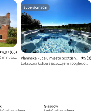
Superdomaćin
Superdomaćin
Prosječna ocjena: 4,97 od 5, recenzija: 66
4,97 (66)
20 minuta
Planinska kuća u mjestu Scottish B
Prosječna ocjena: 
5 (3)
orders
Luksuzna koliba s jacuzzijem i pogledom
na zvjezdano nebo
k
Glasgow
eštaji za odmor
Smještaji za odmor