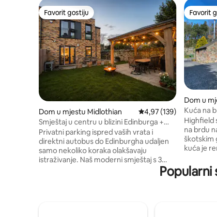
Favorit gostiju
Favorit g
Favorit gostiju
Favorit g
Dom u mj
Kuća na b
Dom u mjestu Midlothian
Prosječna ocjena: 4,97 o
4,97 (139)
Highfield 
Highfield
Smještaj u centru u blizini Edinburga +
na brdu n
besplatan parking + vrt
Privatni parking ispred vaših vrata i
škotskim 
direktni autobus do Edinburgha udaljen
kuća je r
samo nekoliko koraka olakšavaju
udobnom 
istraživanje. Naš moderni smještaj s 3
kuhinju s 
Popularni 
spavaće sobe nudi prostor, udobnost i
trpezarij
miran privatni vrt za opuštanje nakon
dvije vel
napornih dana provedenih u gradu.
en-suite).
Savršeno za porodice, grupe prijatelja i
zapanjujuć
radnike koji su daleko od kuće, s
nevjerova
osnovnom opremom za bebe, posebnim