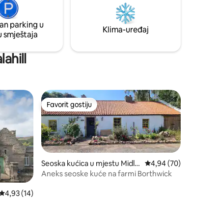
riste,
savršen za sigurnu igru djece i pasa.
amo 30
Opuštena i udobna baza za porodične
mini-odmore.
an parking u
Klima-uređaj
u smještaja
lahill
Favorit gostiju
Favorit gostiju
Seoska kućica u mjestu Midlo
Prosječna ocjena: 4,94
4,94 (70)
thian
Aneks seoske kuće na farmi Borthwick
Prosječna ocjena: 4,93 od 5, recenzija: 14
4,93 (14)