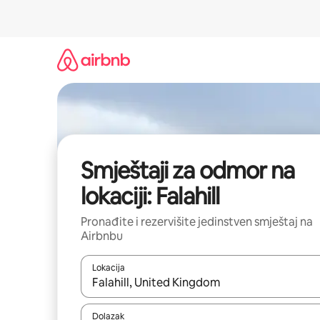
Pređi
na
sadržaj
Smještaji za odmor na
lokaciji: Falahill
Pronađite i rezervišite jedinstven smještaj na
Airbnbu
Lokacija
Kad rezultati budu dostupni, krećite se gore i dolj
Dolazak