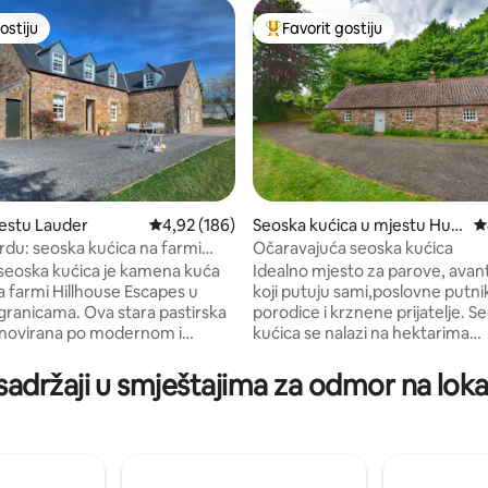
ostiju
Favorit gostiju
ostiju
Glavni favorit gostiju
estu Lauder
Prosječna ocjena: 4,92 od 5, recenzija: 186
4,92 (186)
Seoska kućica u mjestu Hu
P
mbie
rdu: seoska kućica na farmi
Očaravajuća seoska kućica
d 5, recenzija: 139
(4+1)
 seoska kućica je kamena kuća
Idealno mjesto za parove, avan
a farmi Hillhouse Escapes u
koji putuju sami,poslovne putni
granicama. Ova stara pastirska
porodice i krznene prijatelje. S
enovirana po modernom i
kućica se nalazi na hektarima
standardu. Ima vrhunsku
zadivljujućeg sela s potokom koj
štednjakom i velikim
kroz vrt. Opremljen je super ve
sadržaji u smještajima za odmor na lokacij
skim stolom, ogroman salon i
bračnim krevetom i dodatnim 
ikodušne spavaće sobe (jedna je
razvlačenje. Dođite i uživajte u 
 Najbolje od svega je
divljim životinjama na vašem pra
a ruralna lokacija s
u ogromnom rasponu aktivnosti
tnim pogledom. To je lagana
dostupne u blizini. Opustite se i