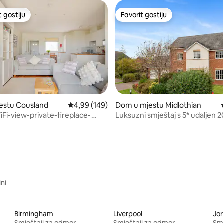
t gostiju
Favorit gostiju
vorit gostiju
Favorit gostiju
od 5, recenzija: 89
estu Cousland
Prosječna ocjena: 4,99 od 5, recenzija: 149
4,99 (149)
Dom u mjestu Midlothian
iFi-view-private-fireplace-
Luksuzni smještaj s 5* udaljen 
atio
od Edinburgha
ini
Birmingham
Liverpool
Jor
Smještaji za odmor
Smještaji za odmor
Smj