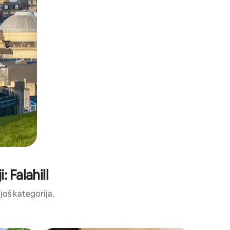
 Falahill
 još kategorija.