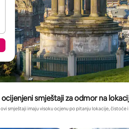
 ocijenjeni smještaji za odmor na lokaciji:
 ovi smještaji imaju visoku ocjenu po pitanju lokacije, čistoće i