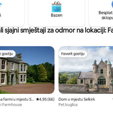
jedne milje do puba. Prikladno
ispred otvorenog ognjišta. Za tu
centar Edinburgha je udaljen s
u, mala kuća na brdu
minuta vožnje.
Besplat
i
Bazen
eugh).
sklop
i sjajni smještaji za odmor na lokaciji: Fa
t gostiju
Favorit gostiju
vorit gostiju
Favorit gostiju
 od 5, recenzija: 9
na farmi u mjestu So
Prosječna ocjena: 4,95 od 5, recenzija: 66
4,95 (66)
Dom u mjestu Selkirk
kshire
n Farmhouse
Pet kuglica