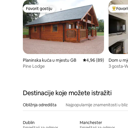
Favorit gostiju
Favori
Favorit gostiju
Glavni fa
Planinska kuća u mjestu GB
Prosječna ocjena: 4,96 
4,96 (89)
Dom u mj
Pine Lodge
3 gosta-W
parking-p
Destinacije koje možete istražiti
Obližnja odredišta
Najpopularnije znamenitosti u bliz
Dublin
Manchester
Smještaji za odmor
Smještaji za odmor