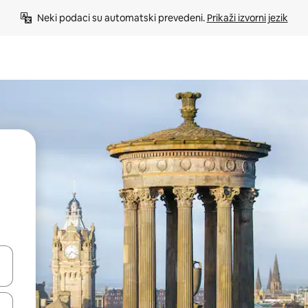
Neki podaci su automatski prevedeni. 
Prikaži izvorni jezik
e pomoću strelica ili ih pregledajte dodirom ili povlačenjem prsta.