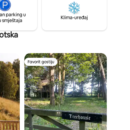
ravak u
sjedište Arthurs, škotski parlament i Stari
ati vjeran
grad, dok se u pozadini pruža pogled na
an parking u
Regent Road i Calton Hill.
Klima-uređaj
u smještaja
kotska
Favorit gostiju
Favorit gostiju