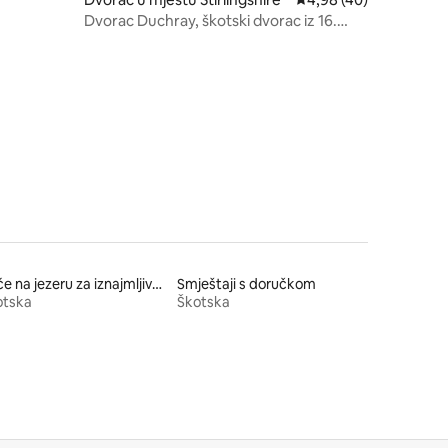
Dvorac Duchray, škotski dvorac iz 16.
vijeka
Kuće na jezeru za iznajmljivanje
Smještaji s doručkom
otska
Škotska