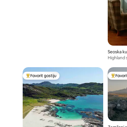
Seoska ku
par
Highland 
pogledo
Favorit gostiju
Favori
Glavni favorit gostiju
Glavni fa