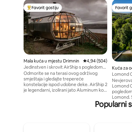
Favorit gostiju
Favorit g
Glavni favorit gostiju
Favorit g
Mala kuća u mjestu Drimnin
Prosječna ocjena: 4,94 o
4,94 (504)
Jedinstven i skrovit AirShip s pogledom
Kuća za o
koji oduzima dah
Odmorite se na terasi ovog održivog
yll and Bu
Lomond C
smještaja i gledajte trepereće
sobe spek
Nevjerova
konstelacije ispod udobne deke. AirShip 2
Lomond C
je legendarni, izolirani jato Aluminum koje
pogledom
je dizajnirao Roderick James s pogledom
Lomond. Sve tri spavaće sobe su spojene
na tjesnac Mull iz prozora zmajeva.
Popularni s
sa moder
Airship002 je udoban, neobičan i cool. Ne
krevetima
pretvara se da je hotel s pet zvjezdica.
dijelovim
Recenzije pričaju priču. Ako rezervišete
nevjerov
za datume koje želite, pogledajte naš
boravak i
novi oglas Pilot House, Drimnin koji se
kako bi se