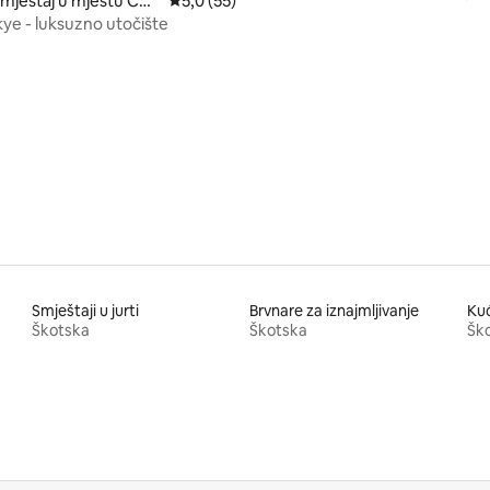
smještaj u mjestu Cul
Prosječna ocjena: 5,0 od 5, recenzija: 55
5,0 (55)
kye - luksuzno utočište
d 5, recenzija: 118
Smještaji u jurti
Brvnare za iznajmljivanje
Škotska
Škotska
Šk