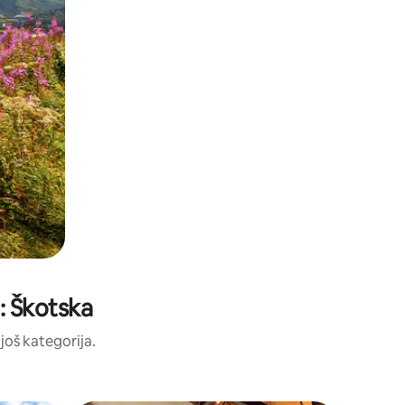
i: Škotska
 još kategorija.