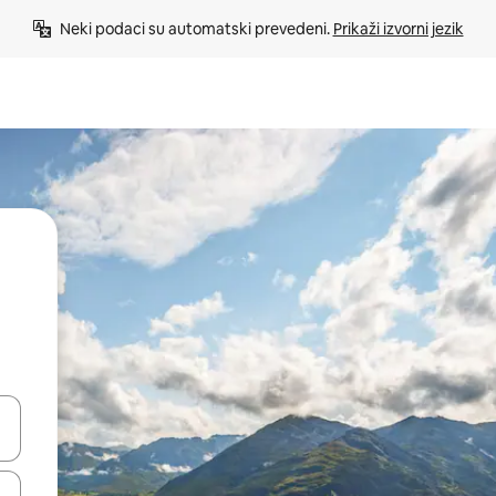
Neki podaci su automatski prevedeni. 
Prikaži izvorni jezik
e pomoću strelica ili ih pregledajte dodirom ili povlačenjem prsta.