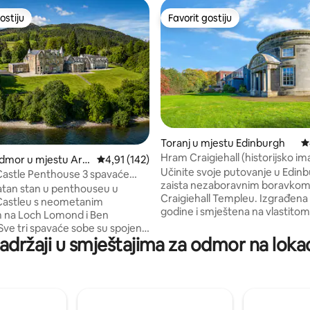
ostiju
Favorit gostiju
ostiju
Favorit gostiju
d 5, recenzija: 504
Toranj u mjestu Edinburgh
P
Hram Craigiehall (historijsko im
dmor u mjestu Arg
Prosječna ocjena: 4,91 od 5, recenzija: 142
4,91 (142)
izgrađeno 1759.)
Učinite svoje putovanje u Edin
te Council
astle Penthouse 3 spavaće
zaista nezaboravnim boravkom
takularan pogled
tan stan u penthouseu u
Craigiehall Templeu. Izgrađena
astleu s neometanim
godine i smještena na vlastitom
 na Loch Lomond i Ben
na nekadašnjem dijelu imanja Cr
uvrštena je u kategoriju A zbog
adržaji u smještajima za odmor na lokac
nim tuševima, luksuznim
zadivljujućeg portikusa koji pri
, madracima, gornjim
prvog markiza od Annandalea. 
a od egipatskog pamuka i
zidu nosi citat od Horacea: „Dum
atnim pogledom. Dnevni
rebus jucundis vive beatus”, „Ži
 trpezarija su savršeno uređeni
sretno dok možete među rado
 osiguralo dovoljno prostora za