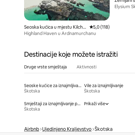
Zemljani 
nacnoc
Elysium S
Seoska kućica u mjestu Kilcho
Prosječna ocjena: 5,0 o
5,0 (118)
an
Highland Haven u Ardnamurchanu
Destinacije koje možete istražiti
Druge vrste smještaja
Aktivnosti
Seoske kućice za iznajmljivanje
Vile za iznajmljivanje
Škotska
Škotska
Smještaji za iznajmljivanje prikladni za kućne ljubimce
Prikaži više
Škotska
Airbnb
Ujedinjeno Kraljevstvo
Škotska