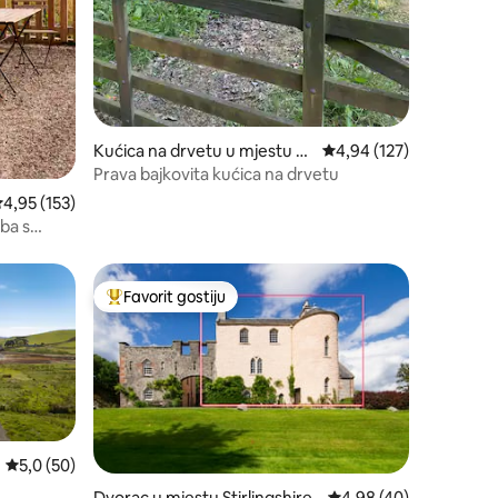
Kućica na drvetu u mjestu L
Prosječna ocjena: 4,94 
4,94 (127)
etham
Prava bajkovita kućica na drvetu
rosječna ocjena: 4,95 od 5, recenzija: 153
4,95 (153)
ba s
Favorit gostiju
Glavni favorit gostiju
Prosječna ocjena: 5,0 od 5, recenzija: 50
5,0 (50)
Dvorac u mjestu Stirlingshire
Prosječna ocjena: 4,98
4,98 (40)