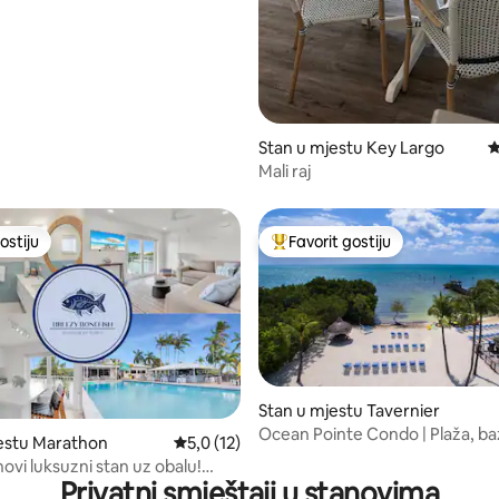
Stan u mjestu Key Largo
P
Mali raj
ostiju
Favorit gostiju
ostiju
Glavni favorit gostiju
Stan u mjestu Tavernier
Ocean Pointe Condo | Plaža, ba
d 5, recenzija: 113
estu Marathon
Prosječna ocjena: 5,0 od 5, recenzija: 12
5,0 (12)
masažna kada i tenis
ovi luksuzni stan uz obalu!
Privatni smještaji u stanovima
ki bar