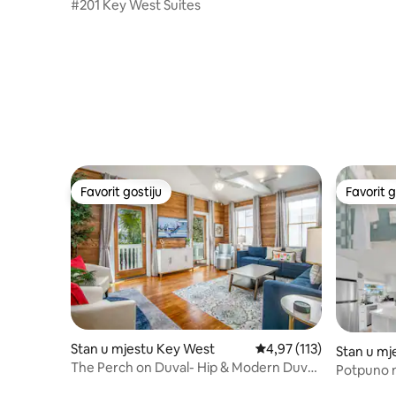
#201 Key West Suites
Favorit gostiju
Favorit g
Favorit gostiju
Favorit g
Stan u mjestu Key West
Prosječna ocjena: 4,97 o
4,97 (113)
Stan u mj
The Perch on Duval- Hip & Modern Duval
Potpuno n
Suite
Bazen + Ti