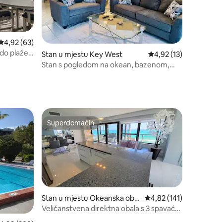
Prosječna ocjena: 4,92 od 5, recenzija: 63
4,92 (63)
do plaže i
Stan u mjestu Key West
Prosječna ocjena: 4,92
4,92 (13)
Stan s pogledom na okean, bazenom,
jacuzzijem i teniskim terenom
Superdomaćin
Superdomaćin
Stan u mjestu Okeanska obal
Prosječna ocjena: 4,82 
4,82 (141)
a
Veličanstvena direktna obala s 3 spavaće
sobe - 1401