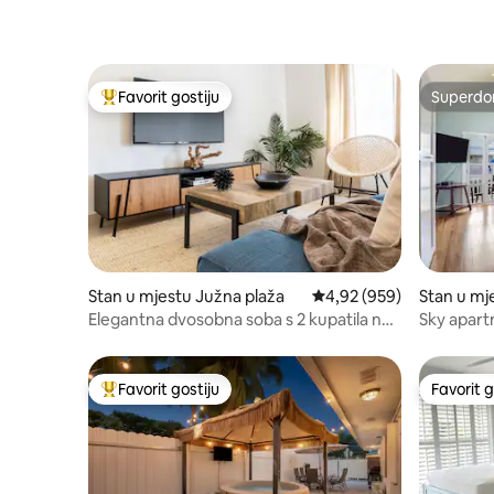
Favorit gostiju
Superdo
Glavni favorit gostiju
Superdo
Stan u mjestu Južna plaža
Prosječna ocjena: 4,92 o
4,92 (959)
Stan u mj
Elegantna dvosobna soba s 2 kupatila na
Sky apar
Ocean Driveu
ulicu Duva
Favorit gostiju
Favorit g
Glavni favorit gostiju
Favorit g