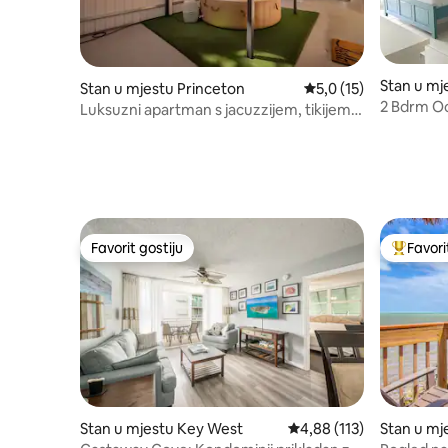
Stan u mj
Stan u mjestu Princeton
Prosječna ocjena: 5,0 
5,0 (15)
ach
2 Bdrm O
Luksuzni apartman s jacuzzijem, tikijem i
Beach & P
privatnom terasom
Favorit gostiju
Favori
Favorit gostiju
Glavni fa
Stan u mjestu Key West
Prosječna ocjena: 4,88 o
4,88 (113)
Stan u mj