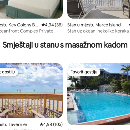
estu Key Colony Be
Prosječna ocjena: 4,94 od 5, recenzija: 36
4,94 (36)
Stan u mjestu Marco Island
od 5, recenzija: 15
ceanfront Complex Private
Stan uz okean, nekoliko koraka 
ool
najbolji zalasci sunca!
Smještaji u stanu s masažnom kadom
t gostiju
Favorit gostiju
vorit gostiju
Favorit gostiju
d 5, recenzija: 113
estu Tavernier
Prosječna ocjena: 4,99 od 5, recenzija: 103
4,99 (103)