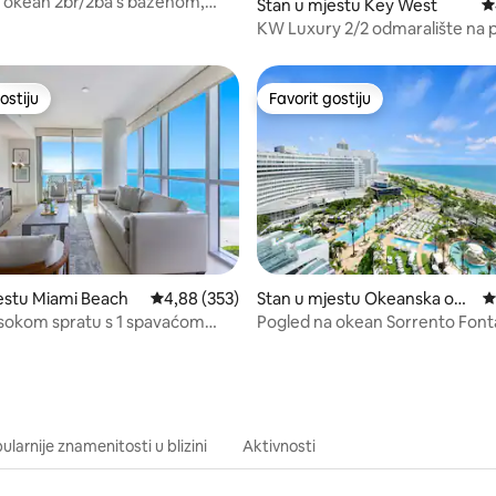
 okean 2br/2ba s bazenom,
Stan u mjestu Key West
P
eretanom + dockage 28 stopa
KW Luxury 2/2 odmaralište na p
Tropska oaza
ostiju
Favorit gostiju
ostiju
Favorit gostiju
estu Miami Beach
Prosječna ocjena: 4,88 od 5, recenzija: 353
4,88 (353)
Stan u mjestu Okeanska oba
P
d 5, recenzija: 224
la
isokom spratu s 1 spavaćom
Pogled na okean Sorrento Font
 uglu, uz okean, od Dharme
Miami Beach jedinica
larnije znamenitosti u blizini
Aktivnosti