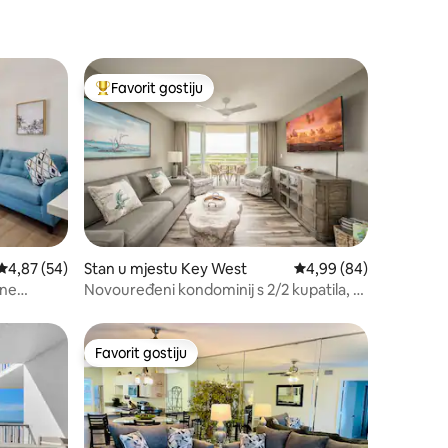
Favorit gostiju
Glavni favorit gostiju
Prosječna ocjena: 4,87 od 5, recenzija: 54
4,87 (54)
Stan u mjestu Key West
Prosječna ocjena: 4,99
4,99 (84)
ćne
Novouređeni kondominij s 2/2 kupatila, sa
zajedničkim bazenom
Favorit gostiju
Favorit gostiju