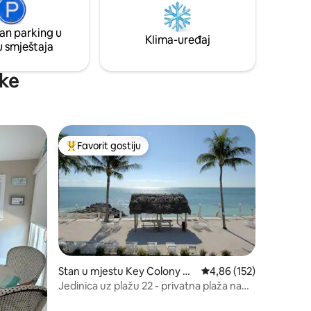
tilje na
ristanište,
an parking u
Klima-uređaj
u smještaja
vke
Favorit gostiju
Glavni favorit gostiju
Stan u mjestu Key Colony Be
Prosječna ocjena: 4,86 
4,86 (152)
ach
Jedinica uz plažu 22 - privatna plaža na
Atlantiku