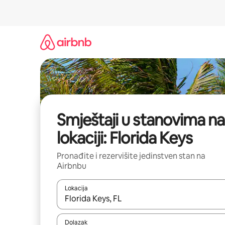
Pređi
na
sadržaj
Smještaji u stanovima na
lokaciji: Florida Keys
Pronađite i rezervišite jedinstven stan na
Airbnbu
Lokacija
Kad rezultati budu dostupni, krećite se gore i dolj
Dolazak