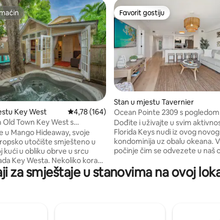
maćin
Favorit gostiju
maćin
Favorit gostiju
d 5, recenzija: 275
Stan u mjestu Tavernier
estu Key West
Prosječna ocjena: 4,78 od 5, recenzija: 164
4,78 (164)
Ocean Pointe 2309 s pogledom
 Old Town Key West s
Dođite i uživajte u svim aktivno
 spa centrom
Florida Keys nudi iz ovog novog
e u Mango Hideaway, svoje
kondominija uz obalu okeana. 
tropsko utočište smješteno u
počinje čim se odvezete u naš 
oj kući u obliku obrve u srcu
Ocean Pointe od 60 hektara. Gr
ada Key Westa. Nekoliko koraka
ji za smještaje u stanovima na ovoj lokac
bazen Jr. Olimpijske veličine ok
 ulice Duval i kultnih
prekrasnim uređenjem okoliša,
sti kao što su Hemingway
masažnom kadom i barom Mer
llory Square, ovaj šarmantni
Ostali sadržaji uključuju: pješča
rtman spaja eleganciju ostrva s
marinu za brodove do 28 stopa
 udobnošću. Unutra otkrijte
teniske terene, teren za loptu s
obu s velikim bračnim