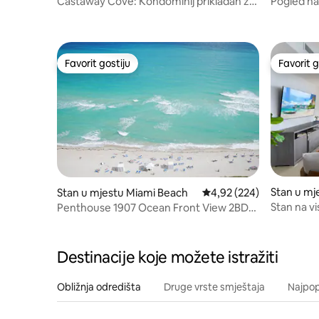
Castaway Cove: Kondominij prikladan za
Pogled na
kućne ljubimce 2/2 u blizini plaže!
barom, t
Favorit gostiju
Favorit g
Favorit gostiju
Favorit g
Stan u mj
Stan u mjestu Miami Beach
Prosječna ocjena: 4,92 o
4,92 (224)
Stan na v
Penthouse 1907 Ocean Front View 2BD
sobom, na
Monte Carlo
Destinacije koje možete istražiti
Obližnja odredišta
Druge vrste smještaja
Najpopu