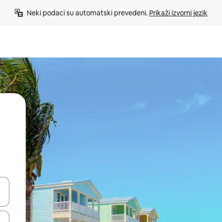
Neki podaci su automatski prevedeni. 
Prikaži izvorni jezik
e pomoću strelica ili ih pregledajte dodirom ili povlačenjem prsta.