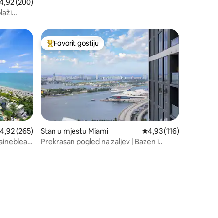
rosječna ocjena: 4,92 od 5, recenzija: 200
4,92 (200)
laži
Favorit gostiju
Glavni favorit gostiju
rosječna ocjena: 4,92 od 5, recenzija: 265
4,92 (265)
Stan u mjestu Miami
Prosječna ocjena: 4,93 
4,93 (116)
ainebleau
Prekrasan pogled na zaljev | Bazen i
teretana