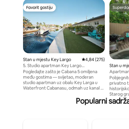
Favorit gostiju
Superdo
Favorit gostiju
Superdo
Stan u mjestu Key Largo
Prosječna ocjena: 4,84 o
4,84 (275)
5. Studio apartman Key Largo
Stan u mj
Waterfront | Kajak i greben
Pogledajte zašto je Cabana 5 omiljena
Apartman
među gostima — svijetao, moderan
privatnim
Pobjegnit
studio apartman uz obalu Key Larga u
privatno 
Waterfront Cabanasu, odmah uz kanal s
historijsk
direktnim pristupom okeanu. Vozite
Starog gr
kajak kroz mangrove, ronite uz greben i
Popularni sadrža
od živahne
gledajte morske krave i morske pse
znamenito
dojilje sa svog nasipa, a zatim se opustite
Home i Ma
dok sunce zalazi nad vodom. Za 4 osobe,
junior apa
s potpuno opremljenom kuhinjom, tuš-
modernom
kabinom, pametnim TV-om, brzim Wi-Fi-
spavaću s