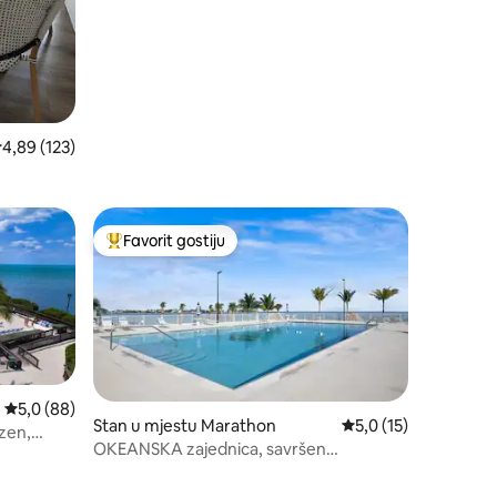
rosječna ocjena: 4,89 od 5, recenzija: 123
4,89 (123)
Favorit gostiju
Glavni favorit gostiju
Prosječna ocjena: 5,0 od 5, recenzija: 88
5,0 (88)
Stan u mjestu Marathon
Prosječna ocjena: 5,0
5,0 (15)
zen,
OKEANSKA zajednica, savršen
kondominij