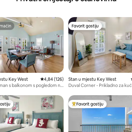
maćin
Favorit gostiju
maćin
Favorit gostiju
d 5, recenzija: 959
estu Key West
Prosječna ocjena: 4,84 od 5, recenzija: 126
4,84 (126)
Stan u mjestu Key West
tman s balkonom s pogledom na
Duval Corner - Prikladno za ku
l
ljubimce s balkonom
ostiju
Favorit gostiju
ostiju
Glavni favorit gostiju