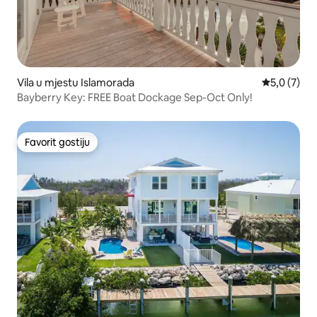
Vila u mjestu Islamorada
Prosječna o
5,0 (7)
Bayberry Key: FREE Boat Dockage Sep-Oct Only!
Favorit gostiju
Favorit gostiju