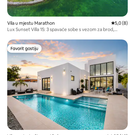
Vila u mjestu Marathon
Prosječna oc
5,0 (8)
Lux Sunset Villa 15: 3 spavaće sobe s vezom za brod,
rampom za brod A
Favorit gostiju
Favorit gostiju