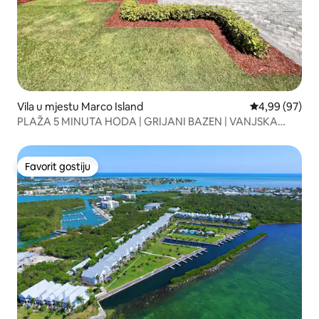
Vila u mjestu Marco Island
Prosječna ocje
4,99 (97)
PLAŽA 5 MINUTA HODA | GRIJANI BAZEN | VANJSKA
KUHINJA
Favorit gostiju
Favorit gostiju