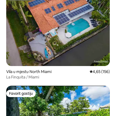
Vila u mjestu North Miami
Prosječna ocjen
4,65 (156)
La Finquita / Miami
Favorit gostiju
Favorit gostiju