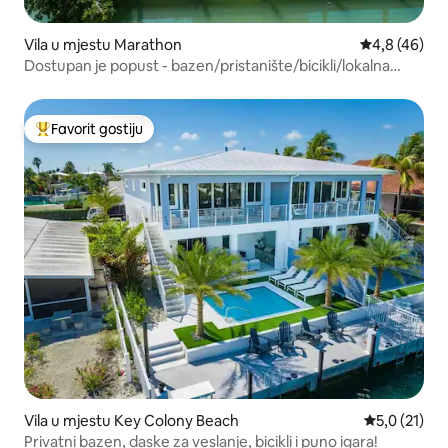
Vila u mjestu Marathon
Prosječna ocj
4,8 (46)
Dostupan je popust - bazen/pristanište/bicikli/lokalna
plaža
Favorit gostiju
Glavni favorit gostiju
Vila u mjestu Key Colony Beach
Prosječna oc
5,0 (21)
Privatni bazen, daske za veslanje, bicikli i puno igara!