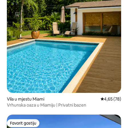
Vila u mjestu Miami
Prosječna ocje
4,65 (78)
Vrhunska oaza u Miamiju | Privatni bazen
Favorit gostiju
Favorit gostiju