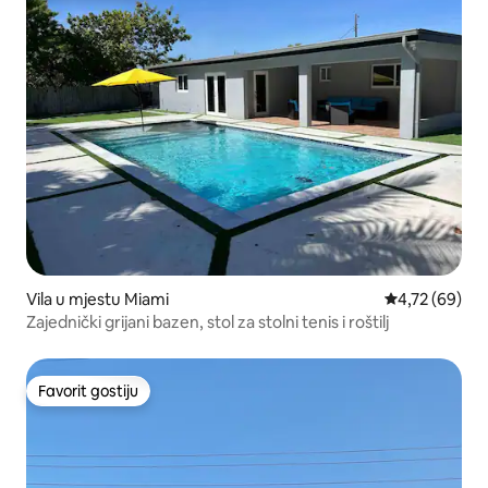
Vila u mjestu Miami
Prosječna ocje
4,72 (69)
Zajednički grijani bazen, stol za stolni tenis i roštilj
Favorit gostiju
Favorit gostiju