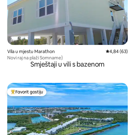
Vila u mjestu Marathon
Prosječna ocje
4,84 (63)
Novi raj na plaži Somname}
Smještaji u vili s bazenom
Favorit gostiju
Glavni favorit gostiju