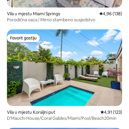
Vila u mjestu Miami Springs
Prosječna ocjen
4,96 (138)
Porodična oaza | Mirno stambeno susjedstvo
Favorit gostiju
Favorit gostiju
Vila u mjestu Koraljni put
Prosječna ocjen
4,91 (123)
D'Mauchi House/Coral Gables/Miami/Pool/Beach20min