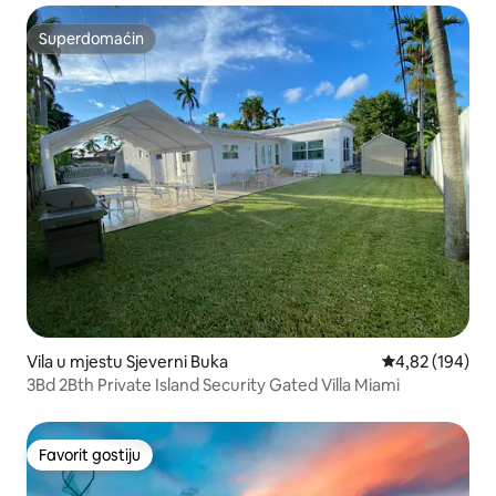
Superdomaćin
Superdomaćin
Vila u mjestu Sjeverni Buka
Prosječna ocjen
4,82 (194)
3Bd 2Bth Private Island Security Gated Villa Miami
Favorit gostiju
Favorit gostiju