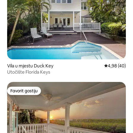
Vila u mjestu Duck Key
Prosječna ocje
4,98 (40)
Utočište Florida Keys
Favorit gostiju
Favorit gostiju