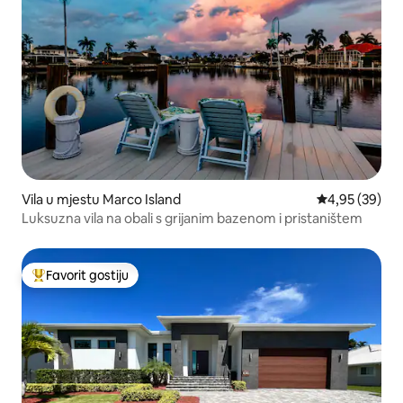
Vila u mjestu Marco Island
Prosječna ocje
4,95 (39)
Luksuzna vila na obali s grijanim bazenom i pristaništem
Favorit gostiju
Glavni favorit gostiju