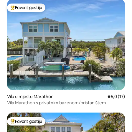
Favorit gostiju
Glavni favorit gostiju
Vila u mjestu Marathon
Prosječna oc
5,0 (17)
Vila Marathon s privatnim bazenom/pristaništem
Sombrero Beach
Favorit gostiju
Glavni favorit gostiju