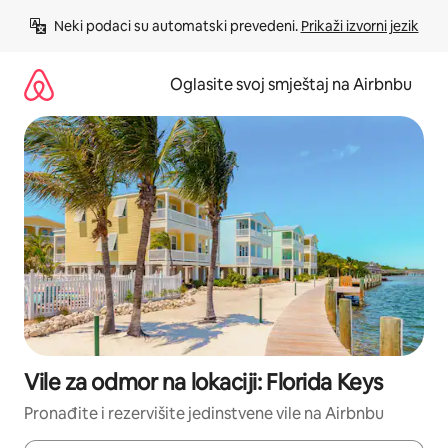
Pređi
Neki podaci su automatski prevedeni. 
Prikaži izvorni jezik
na
sadržaj
Oglasite svoj smještaj na Airbnbu
Vile za odmor na lokaciji: Florida Keys
Pronađite i rezervišite jedinstvene vile na Airbnbu