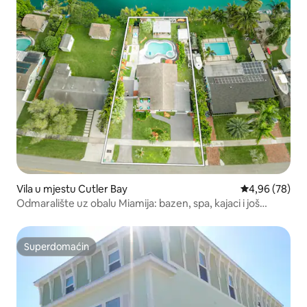
Vila u mjestu Cutler Bay
Prosječna ocje
4,96 (78)
Odmaralište uz obalu Miamija: bazen, spa, kajaci i još
mnogo toga
Superdomaćin
Superdomaćin