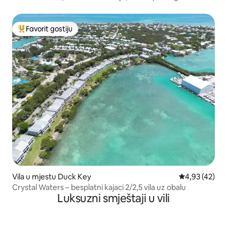
Favorit gostiju
Glavni favorit gostiju
Vila u mjestu Duck Key
Prosječna ocje
4,93 (42)
Crystal Waters – besplatni kajaci 2/2,5 vila uz obalu
Luksuzni smještaji u vili