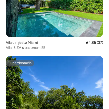
Vila u mjestu Miami
Prosječna ocje
4,86 (37)
Vila IBIZA s bazenom 55
Superdomaćin
Superdomaćin