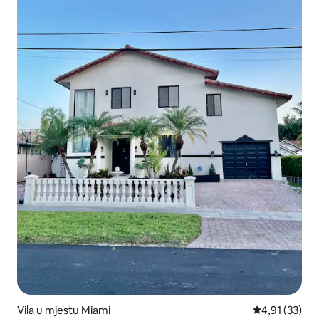
Vila u mjestu Miami
Prosječna ocje
4,91 (33)