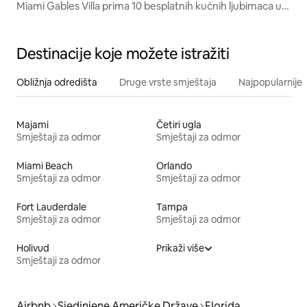
Miami Gables Villa prima 10 besplatnih kućnih ljubimaca u
parku s bazenom
Destinacije koje možete istražiti
Obližnja odredišta
Druge vrste smještaja
Najpopularnije z
Majami
Četiri ugla
Smještaji za odmor
Smještaji za odmor
Miami Beach
Orlando
Smještaji za odmor
Smještaji za odmor
Fort Lauderdale
Tampa
Smještaji za odmor
Smještaji za odmor
Holivud
Prikaži više
Smještaji za odmor
Airbnb
Sjedinjene Američke Države
Florida