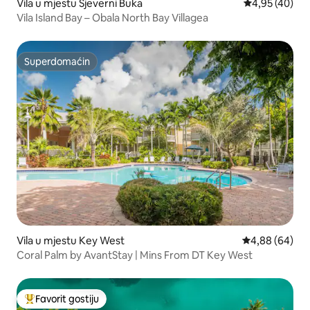
Vila u mjestu Sjeverni Buka
Prosječna ocje
4,95 (40)
Vila Island Bay – Obala North Bay Villagea
Superdomaćin
Superdomaćin
Vila u mjestu Key West
Prosječna ocje
4,88 (64)
Coral Palm by AvantStay | Mins From DT Key West
Favorit gostiju
Glavni favorit gostiju