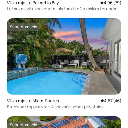
Vila u mjestu Palmetto Bay
Prosječna ocje
4,96 (79)
Luksuzna vila s bazenom, plažom i košarkaškim terenom
Superdomaćin
Superdomaćin
Vila u mjestu Miami Shores
Prosječna ocje
4,67 (46)
Predivna tropska vila s 4 spavaće sobe i privatnim
bazenom
Superdomaćin
Superdomaćin