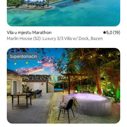
Vila u mjestu Marathon
Prosječna oc
5,0 (19)
Marlin House (52): Luxury 3/3 Villa w/ Dock, Bazen
Superdomaćin
Superdomaćin